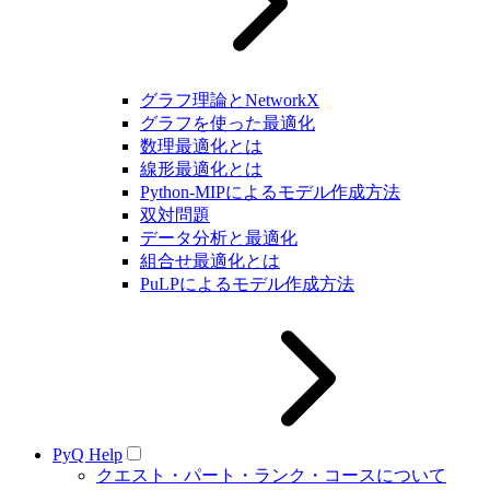
グラフ理論とNetworkX
グラフを使った最適化
数理最適化とは
線形最適化とは
Python-MIPによるモデル作成方法
双対問題
データ分析と最適化
組合せ最適化とは
PuLPによるモデル作成方法
PyQ Help
クエスト・パート・ランク・コースについて