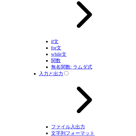
if文
for文
while文
関数
無名関数: ラムダ式
入力と出力
ファイル入出力
文字列フォーマット