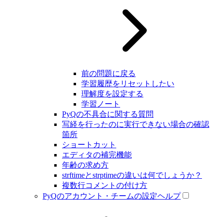
前の問題に戻る
学習履歴をリセットしたい
理解度を設定する
学習ノート
PyQの不具合に関する質問
写経を行ったのに実行できない場合の確認
箇所
ショートカット
エディタの補完機能
年齢の求め方
strftimeとstrptimeの違いは何でしょうか？
複数行コメントの付け方
PyQのアカウント・チームの設定ヘルプ