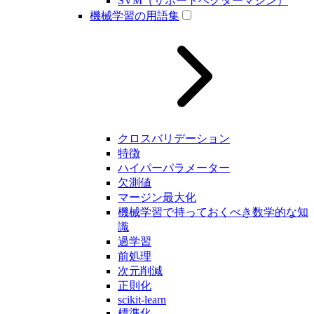
SVM（サポートベクターマシン）
機械学習の用語集
クロスバリデーション
特徴
ハイパーパラメーター
欠測値
マージン最大化
機械学習で持っておくべき数学的な知
識
過学習
前処理
次元削減
正則化
scikit-learn
標準化