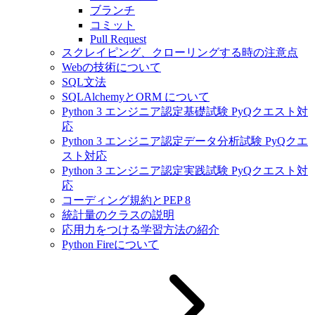
ブランチ
コミット
Pull Request
スクレイピング、クローリングする時の注意点
Webの技術について
SQL文法
SQLAlchemyとORM について
Python 3 エンジニア認定基礎試験 PyQクエスト対
応
Python 3 エンジニア認定データ分析試験 PyQクエ
スト対応
Python 3 エンジニア認定実践試験 PyQクエスト対
応
コーディング規約とPEP 8
統計量のクラスの説明
応用力をつける学習方法の紹介
Python Fireについて