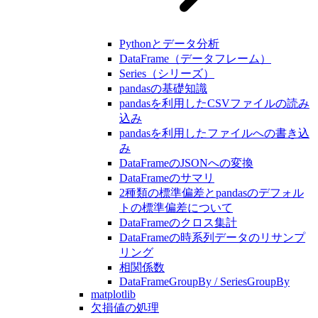
Pythonとデータ分析
DataFrame（データフレーム）
Series（シリーズ）
pandasの基礎知識
pandasを利用したCSVファイルの読み
込み
pandasを利用したファイルへの書き込
み
DataFrameのJSONへの変換
DataFrameのサマリ
2種類の標準偏差とpandasのデフォル
トの標準偏差について
DataFrameのクロス集計
DataFrameの時系列データのリサンプ
リング
相関係数
DataFrameGroupBy / SeriesGroupBy
matplotlib
欠損値の処理