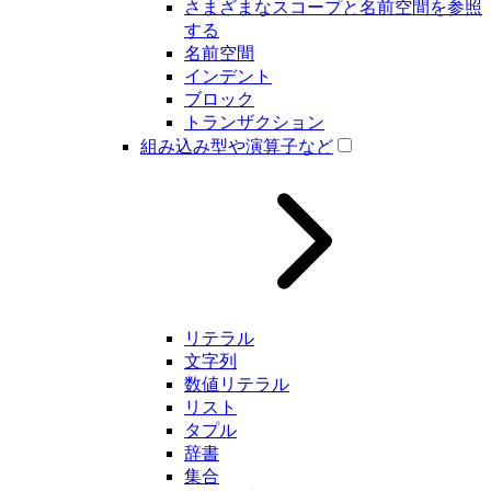
さまざまなスコープと名前空間を参照
する
名前空間
インデント
ブロック
トランザクション
組み込み型や演算子など
リテラル
文字列
数値リテラル
リスト
タプル
辞書
集合