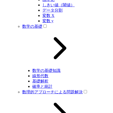
しきい値（閾値）
データ分割
変数 X
変数 y
数学の基礎
数学の基礎知識
線形代数
基礎解析
確率と統計
数理的アプローチによる問題解決