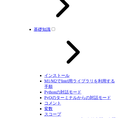
基礎知識
インストール
M1/M2でIntel用ライブラリを利用する
手順
Pythonの対話モード
PyQのターミナルからの対話モード
コメント
変数
スコープ