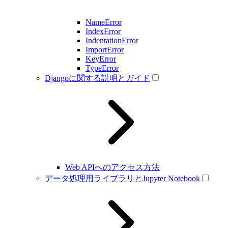
NameError
IndexError
IndentationError
ImportError
KeyError
TypeError
Djangoに関する説明とガイド
Web APIへのアクセス方法
データ処理用ライブラリとJupyter Notebook