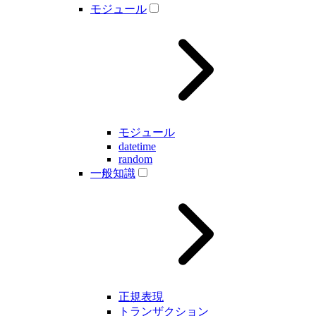
モジュール
モジュール
datetime
random
一般知識
正規表現
トランザクション