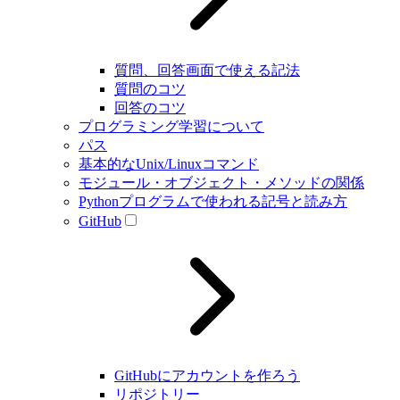
質問、回答画面で使える記法
質問のコツ
回答のコツ
プログラミング学習について
パス
基本的なUnix/Linuxコマンド
モジュール・オブジェクト・メソッドの関係
Pythonプログラムで使われる記号と読み方
GitHub
GitHubにアカウントを作ろう
リポジトリー