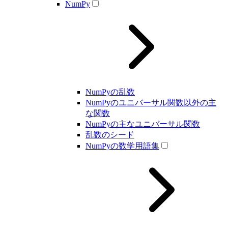
NumPy
NumPyの乱数
NumPyのユニバーサル関数以外の主
な関数
NumPyの主なユニバーサル関数
乱数のシード
NumPyの数学用語集