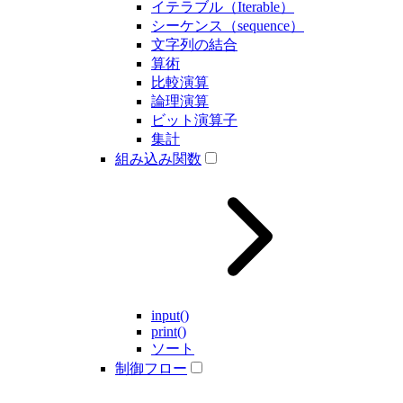
イテラブル（Iterable）
シーケンス（sequence）
文字列の結合
算術
比較演算
論理演算
ビット演算子
集計
組み込み関数
input()
print()
ソート
制御フロー