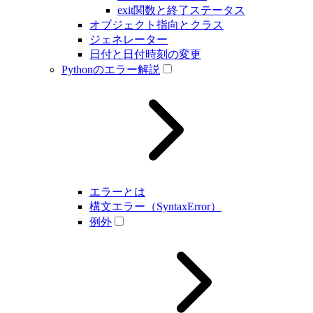
exit関数と終了ステータス
オブジェクト指向とクラス
ジェネレーター
日付と日付時刻の変更
Pythonのエラー解説
エラーとは
構文エラー（SyntaxError）
例外