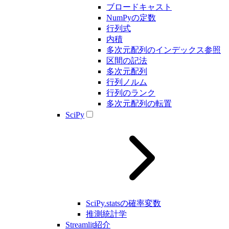
ブロードキャスト
NumPyの定数
行列式
内積
多次元配列のインデックス参照
区間の記法
多次元配列
行列ノルム
行列のランク
多次元配列の転置
SciPy
SciPy.statsの確率変数
推測統計学
Streamlit紹介