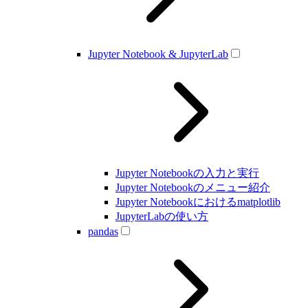
Jupyter Notebook & JupyterLab
Jupyter Notebookの入力と実行
Jupyter Notebookのメニュー紹介
Jupyter Notebookにおけるmatplotlib
JupyterLabの使い方
pandas