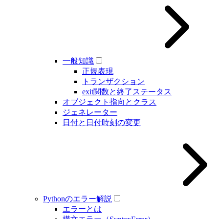
一般知識
正規表現
トランザクション
exit関数と終了ステータス
オブジェクト指向とクラス
ジェネレーター
日付と日付時刻の変更
Pythonのエラー解説
エラーとは