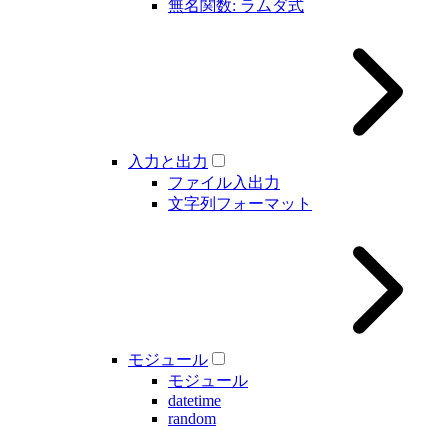
無名関数: ラムダ式
入力と出力
ファイル入出力
文字列フォーマット
モジュール
モジュール
datetime
random