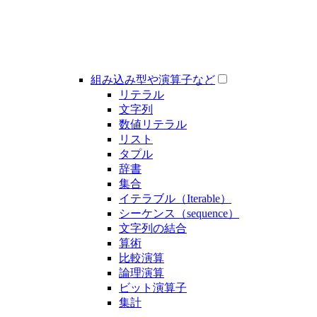
組み込み型や演算子など
リテラル
文字列
数値リテラル
リスト
タプル
辞書
集合
イテラブル（Iterable）
シーケンス（sequence）
文字列の結合
算術
比較演算
論理演算
ビット演算子
集計