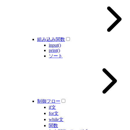
組み込み関数
input()
print()
ソート
制御フロー
if文
for文
while文
関数