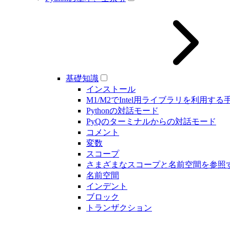
基礎知識
インストール
M1/M2でIntel用ライブラリを利用する
Pythonの対話モード
PyQのターミナルからの対話モード
コメント
変数
スコープ
さまざまなスコープと名前空間を参照
名前空間
インデント
ブロック
トランザクション