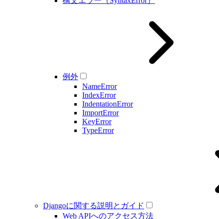
構文エラー（SyntaxError）
例外
NameError
IndexError
IndentationError
ImportError
KeyError
TypeError
Djangoに関する説明とガイド
Web APIへのアクセス方法