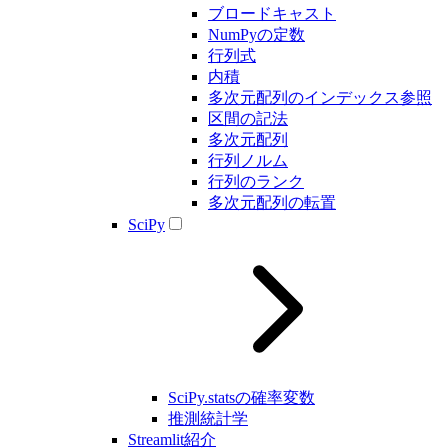
ブロードキャスト
NumPyの定数
行列式
内積
多次元配列のインデックス参照
区間の記法
多次元配列
行列ノルム
行列のランク
多次元配列の転置
SciPy
SciPy.statsの確率変数
推測統計学
Streamlit紹介