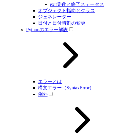
exit関数と終了ステータス
オブジェクト指向とクラス
ジェネレーター
日付と日付時刻の変更
Pythonのエラー解説
エラーとは
構文エラー（SyntaxError）
例外