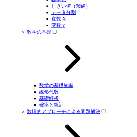
しきい値（閾値）
データ分割
変数 X
変数 y
数学の基礎
数学の基礎知識
線形代数
基礎解析
確率と統計
数理的アプローチによる問題解決