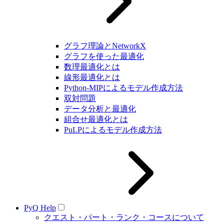
グラフ理論とNetworkX
グラフを使った最適化
数理最適化とは
線形最適化とは
Python-MIPによるモデル作成方法
双対問題
データ分析と最適化
組合せ最適化とは
PuLPによるモデル作成方法
PyQ Help
クエスト・パート・ランク・コースについて