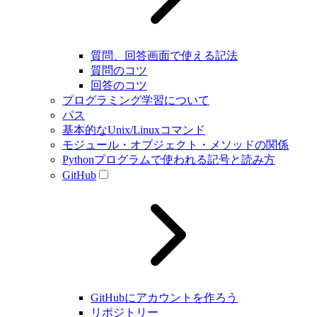
質問、回答画面で使える記法
質問のコツ
回答のコツ
プログラミング学習について
パス
基本的なUnix/Linuxコマンド
モジュール・オブジェクト・メソッドの関係
Pythonプログラムで使われる記号と読み方
GitHub
GitHubにアカウントを作ろう
リポジトリー