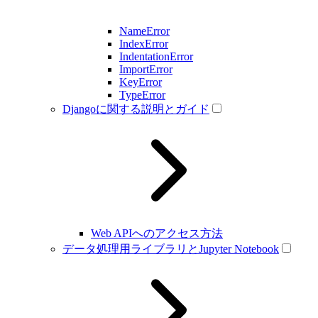
NameError
IndexError
IndentationError
ImportError
KeyError
TypeError
Djangoに関する説明とガイド
Web APIへのアクセス方法
データ処理用ライブラリとJupyter Notebook