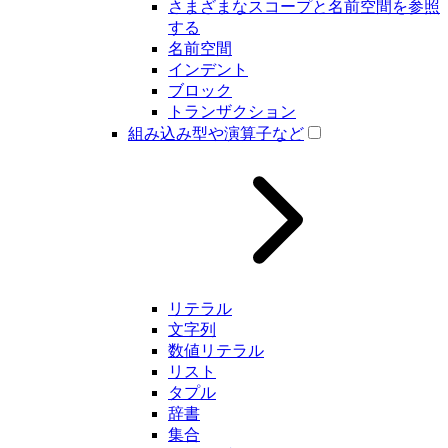
さまざまなスコープと名前空間を参照
する
名前空間
インデント
ブロック
トランザクション
組み込み型や演算子など
リテラル
文字列
数値リテラル
リスト
タプル
辞書
集合