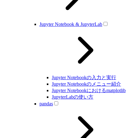
Jupyter Notebook & JupyterLab
Jupyter Notebookの入力と実行
Jupyter Notebookのメニュー紹介
Jupyter Notebookにおけるmatplotlib
JupyterLabの使い方
pandas