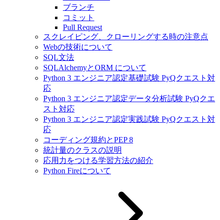
ブランチ
コミット
Pull Request
スクレイピング、クローリングする時の注意点
Webの技術について
SQL文法
SQLAlchemyとORM について
Python 3 エンジニア認定基礎試験 PyQクエスト対
応
Python 3 エンジニア認定データ分析試験 PyQクエ
スト対応
Python 3 エンジニア認定実践試験 PyQクエスト対
応
コーディング規約とPEP 8
統計量のクラスの説明
応用力をつける学習方法の紹介
Python Fireについて