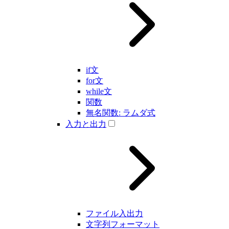
if文
for文
while文
関数
無名関数: ラムダ式
入力と出力
ファイル入出力
文字列フォーマット