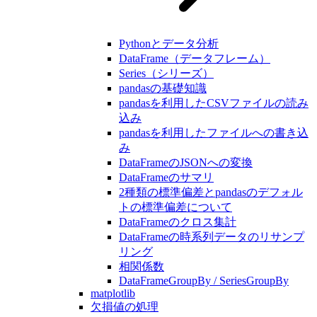
Pythonとデータ分析
DataFrame（データフレーム）
Series（シリーズ）
pandasの基礎知識
pandasを利用したCSVファイルの読み
込み
pandasを利用したファイルへの書き込
み
DataFrameのJSONへの変換
DataFrameのサマリ
2種類の標準偏差とpandasのデフォル
トの標準偏差について
DataFrameのクロス集計
DataFrameの時系列データのリサンプ
リング
相関係数
DataFrameGroupBy / SeriesGroupBy
matplotlib
欠損値の処理