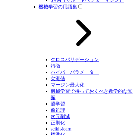
SVM（サポートベクターマシン）
機械学習の用語集
クロスバリデーション
特徴
ハイパーパラメーター
欠測値
マージン最大化
機械学習で持っておくべき数学的な知
識
過学習
前処理
次元削減
正則化
scikit-learn
標準化