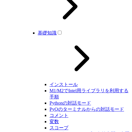
基礎知識
インストール
M1/M2でIntel用ライブラリを利用する
手順
Pythonの対話モード
PyQのターミナルからの対話モード
コメント
変数
スコープ