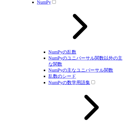
NumPy
NumPyの乱数
NumPyのユニバーサル関数以外の主
な関数
NumPyの主なユニバーサル関数
乱数のシード
NumPyの数学用語集