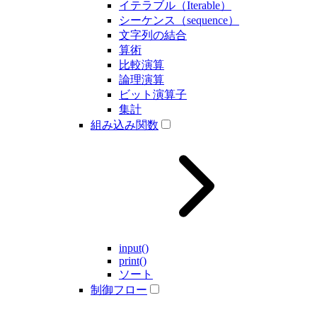
イテラブル（Iterable）
シーケンス（sequence）
文字列の結合
算術
比較演算
論理演算
ビット演算子
集計
組み込み関数
input()
print()
ソート
制御フロー