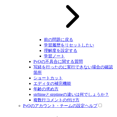
前の問題に戻る
学習履歴をリセットしたい
理解度を設定する
学習ノート
PyQの不具合に関する質問
写経を行ったのに実行できない場合の確認
箇所
ショートカット
エディタの補完機能
年齢の求め方
strftimeとstrptimeの違いは何でしょうか？
複数行コメントの付け方
PyQのアカウント・チームの設定ヘルプ