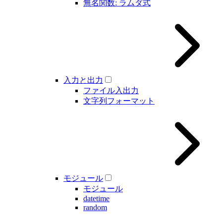
無名関数: ラムダ式
入力と出力
ファイル入出力
文字列フォーマット
モジュール
モジュール
datetime
random