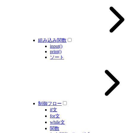
組み込み関数
input()
print()
ソート
制御フロー
if文
for文
while文
関数