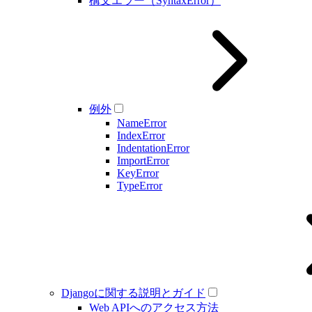
構文エラー（SyntaxError）
例外
NameError
IndexError
IndentationError
ImportError
KeyError
TypeError
Djangoに関する説明とガイド
Web APIへのアクセス方法