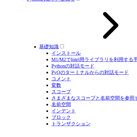
基礎知識
インストール
M1/M2でIntel用ライブラリを利用する
Pythonの対話モード
PyQのターミナルからの対話モード
コメント
変数
スコープ
さまざまなスコープと名前空間を参照
名前空間
インデント
ブロック
トランザクション