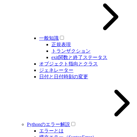
一般知識
正規表現
トランザクション
exit関数と終了ステータス
オブジェクト指向とクラス
ジェネレーター
日付と日付時刻の変更
Pythonのエラー解説
エラーとは