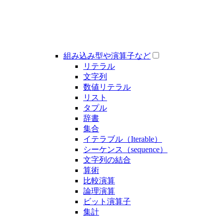
組み込み型や演算子など
リテラル
文字列
数値リテラル
リスト
タプル
辞書
集合
イテラブル（Iterable）
シーケンス（sequence）
文字列の結合
算術
比較演算
論理演算
ビット演算子
集計