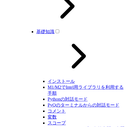
基礎知識
インストール
M1/M2でIntel用ライブラリを利用する
手順
Pythonの対話モード
PyQのターミナルからの対話モード
コメント
変数
スコープ