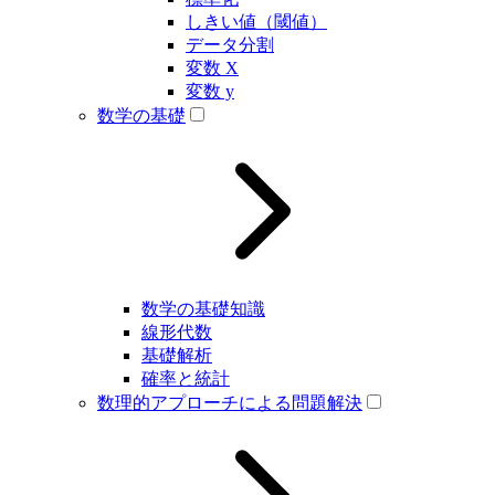
しきい値（閾値）
データ分割
変数 X
変数 y
数学の基礎
数学の基礎知識
線形代数
基礎解析
確率と統計
数理的アプローチによる問題解決