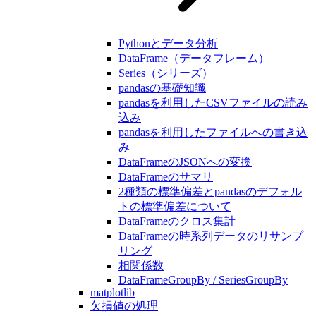
Pythonとデータ分析
DataFrame（データフレーム）
Series（シリーズ）
pandasの基礎知識
pandasを利用したCSVファイルの読み
込み
pandasを利用したファイルへの書き込
み
DataFrameのJSONへの変換
DataFrameのサマリ
2種類の標準偏差とpandasのデフォル
トの標準偏差について
DataFrameのクロス集計
DataFrameの時系列データのリサンプ
リング
相関係数
DataFrameGroupBy / SeriesGroupBy
matplotlib
欠損値の処理