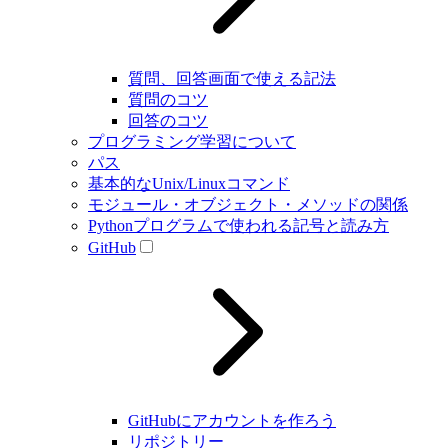
質問、回答画面で使える記法
質問のコツ
回答のコツ
プログラミング学習について
パス
基本的なUnix/Linuxコマンド
モジュール・オブジェクト・メソッドの関係
Pythonプログラムで使われる記号と読み方
GitHub
GitHubにアカウントを作ろう
リポジトリー