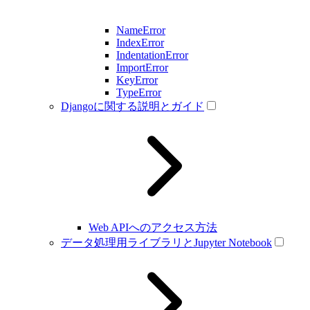
NameError
IndexError
IndentationError
ImportError
KeyError
TypeError
Djangoに関する説明とガイド
Web APIへのアクセス方法
データ処理用ライブラリとJupyter Notebook