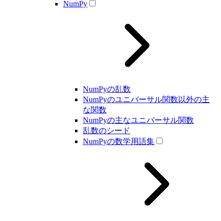
NumPy
NumPyの乱数
NumPyのユニバーサル関数以外の主
な関数
NumPyの主なユニバーサル関数
乱数のシード
NumPyの数学用語集