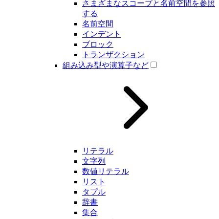
さまざまなスコープと名前空間を参照
する
名前空間
インデント
ブロック
トランザクション
組み込み型や演算子など
リテラル
文字列
数値リテラル
リスト
タプル
辞書
集合