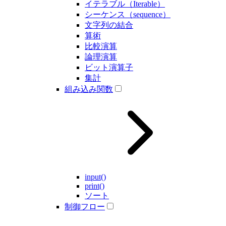
イテラブル（Iterable）
シーケンス（sequence）
文字列の結合
算術
比較演算
論理演算
ビット演算子
集計
組み込み関数
input()
print()
ソート
制御フロー