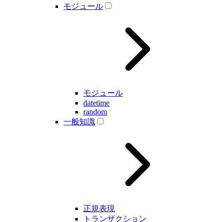
モジュール
モジュール
datetime
random
一般知識
正規表現
トランザクション