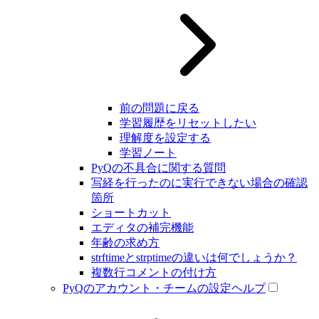
前の問題に戻る
学習履歴をリセットしたい
理解度を設定する
学習ノート
PyQの不具合に関する質問
写経を行ったのに実行できない場合の確認
箇所
ショートカット
エディタの補完機能
年齢の求め方
strftimeとstrptimeの違いは何でしょうか？
複数行コメントの付け方
PyQのアカウント・チームの設定ヘルプ