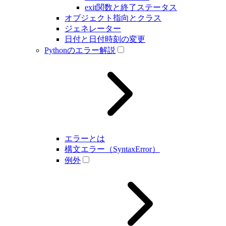
exit関数と終了ステータス
オブジェクト指向とクラス
ジェネレーター
日付と日付時刻の変更
Pythonのエラー解説
エラーとは
構文エラー（SyntaxError）
例外