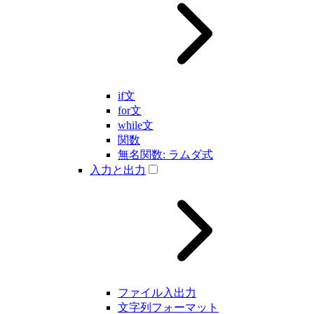
if文
for文
while文
関数
無名関数: ラムダ式
入力と出力
ファイル入出力
文字列フォーマット