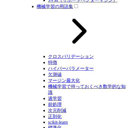
SVM（サポートベクターマシン）
機械学習の用語集
クロスバリデーション
特徴
ハイパーパラメーター
欠測値
マージン最大化
機械学習で持っておくべき数学的な知
識
過学習
前処理
次元削減
正則化
scikit-learn
標準化