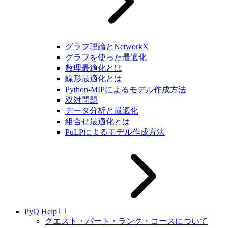
グラフ理論とNetworkX
グラフを使った最適化
数理最適化とは
線形最適化とは
Python-MIPによるモデル作成方法
双対問題
データ分析と最適化
組合せ最適化とは
PuLPによるモデル作成方法
PyQ Help
クエスト・パート・ランク・コースについて