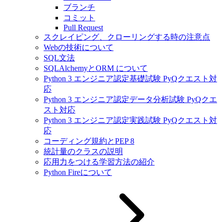
ブランチ
コミット
Pull Request
スクレイピング、クローリングする時の注意点
Webの技術について
SQL文法
SQLAlchemyとORM について
Python 3 エンジニア認定基礎試験 PyQクエスト対
応
Python 3 エンジニア認定データ分析試験 PyQクエ
スト対応
Python 3 エンジニア認定実践試験 PyQクエスト対
応
コーディング規約とPEP 8
統計量のクラスの説明
応用力をつける学習方法の紹介
Python Fireについて