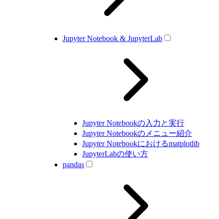
Jupyter Notebook & JupyterLab
Jupyter Notebookの入力と実行
Jupyter Notebookのメニュー紹介
Jupyter Notebookにおけるmatplotlib
JupyterLabの使い方
pandas