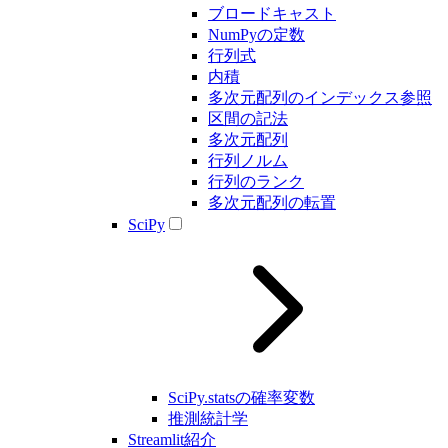
ブロードキャスト
NumPyの定数
行列式
内積
多次元配列のインデックス参照
区間の記法
多次元配列
行列ノルム
行列のランク
多次元配列の転置
SciPy
SciPy.statsの確率変数
推測統計学
Streamlit紹介