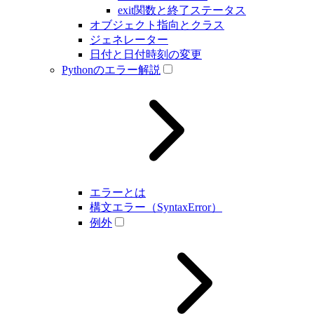
exit関数と終了ステータス
オブジェクト指向とクラス
ジェネレーター
日付と日付時刻の変更
Pythonのエラー解説
エラーとは
構文エラー（SyntaxError）
例外