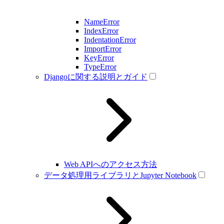
NameError
IndexError
IndentationError
ImportError
KeyError
TypeError
Djangoに関する説明とガイド
Web APIへのアクセス方法
データ処理用ライブラリとJupyter Notebook