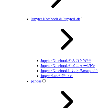
Jupyter Notebook & JupyterLab
Jupyter Notebookの入力と実行
Jupyter Notebookのメニュー紹介
Jupyter Notebookにおけるmatplotlib
JupyterLabの使い方
pandas