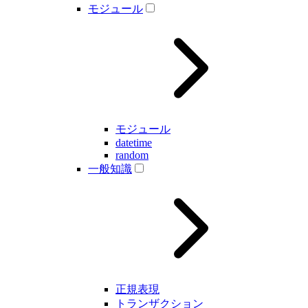
モジュール
モジュール
datetime
random
一般知識
正規表現
トランザクション