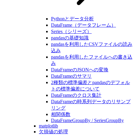
Pythonとデータ分析
DataFrame（データフレーム）
Series（シリーズ）
pandasの基礎知識
pandasを利用したCSVファイルの読み
込み
pandasを利用したファイルへの書き込
み
DataFrameのJSONへの変換
DataFrameのサマリ
2種類の標準偏差とpandasのデフォル
トの標準偏差について
DataFrameのクロス集計
DataFrameの時系列データのリサンプ
リング
相関係数
DataFrameGroupBy / SeriesGroupBy
matplotlib
欠損値の処理