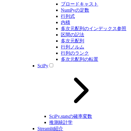
ブロードキャスト
NumPyの定数
行列式
内積
多次元配列のインデックス参照
区間の記法
多次元配列
行列ノルム
行列のランク
多次元配列の転置
SciPy
SciPy.statsの確率変数
推測統計学
Streamlit紹介