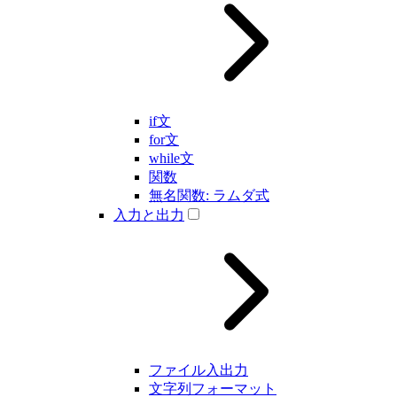
if文
for文
while文
関数
無名関数: ラムダ式
入力と出力
ファイル入出力
文字列フォーマット