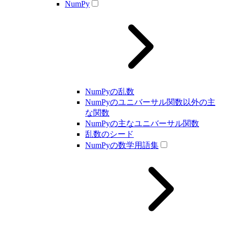
NumPy
NumPyの乱数
NumPyのユニバーサル関数以外の主
な関数
NumPyの主なユニバーサル関数
乱数のシード
NumPyの数学用語集