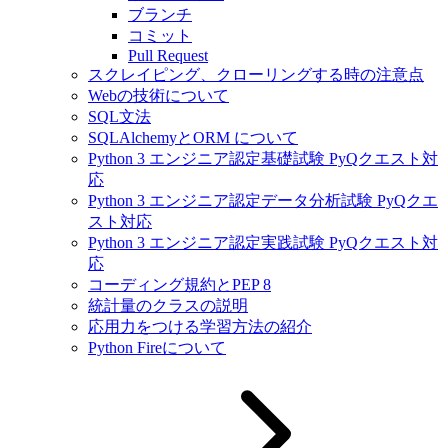
ブランチ
コミット
Pull Request
スクレイピング、クローリングする時の注意点
Webの技術について
SQL文法
SQLAlchemyとORM について
Python 3 エンジニア認定基礎試験 PyQクエスト対
応
Python 3 エンジニア認定データ分析試験 PyQクエ
スト対応
Python 3 エンジニア認定実践試験 PyQクエスト対
応
コーディング規約とPEP 8
統計量のクラスの説明
応用力をつける学習方法の紹介
Python Fireについて