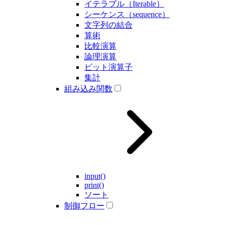
イテラブル（Iterable）
シーケンス（sequence）
文字列の結合
算術
比較演算
論理演算
ビット演算子
集計
組み込み関数
input()
print()
ソート
制御フロー