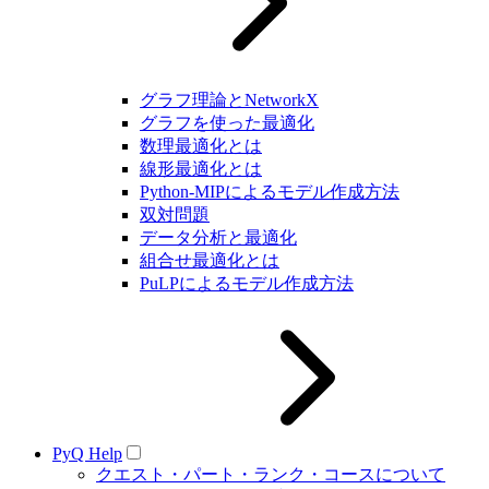
グラフ理論とNetworkX
グラフを使った最適化
数理最適化とは
線形最適化とは
Python-MIPによるモデル作成方法
双対問題
データ分析と最適化
組合せ最適化とは
PuLPによるモデル作成方法
PyQ Help
クエスト・パート・ランク・コースについて