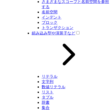
さまざまなスコープと名前空間を参照
する
名前空間
インデント
ブロック
トランザクション
組み込み型や演算子など
リテラル
文字列
数値リテラル
リスト
タプル
辞書
集合