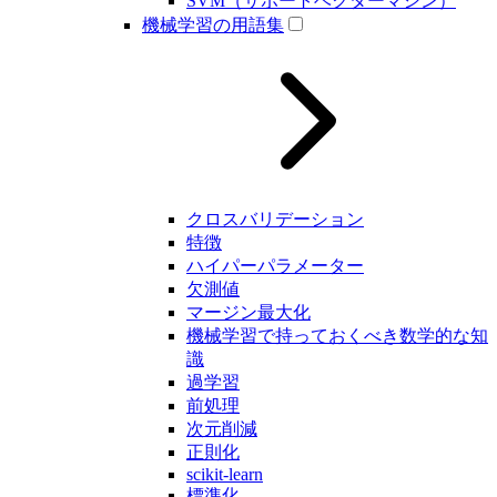
SVM（サポートベクターマシン）
機械学習の用語集
クロスバリデーション
特徴
ハイパーパラメーター
欠測値
マージン最大化
機械学習で持っておくべき数学的な知
識
過学習
前処理
次元削減
正則化
scikit-learn
標準化