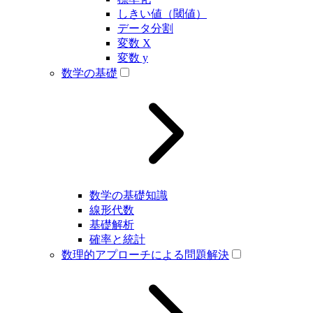
しきい値（閾値）
データ分割
変数 X
変数 y
数学の基礎
数学の基礎知識
線形代数
基礎解析
確率と統計
数理的アプローチによる問題解決