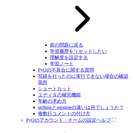
前の問題に戻る
学習履歴をリセットしたい
理解度を設定する
学習ノート
PyQの不具合に関する質問
写経を行ったのに実行できない場合の確認
箇所
ショートカット
エディタの補完機能
年齢の求め方
strftimeとstrptimeの違いは何でしょうか？
複数行コメントの付け方
PyQのアカウント・チームの設定ヘルプ