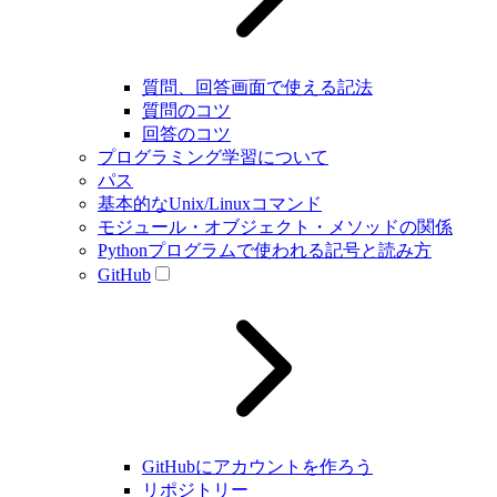
質問、回答画面で使える記法
質問のコツ
回答のコツ
プログラミング学習について
パス
基本的なUnix/Linuxコマンド
モジュール・オブジェクト・メソッドの関係
Pythonプログラムで使われる記号と読み方
GitHub
GitHubにアカウントを作ろう
リポジトリー