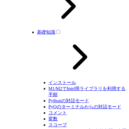
基礎知識
インストール
M1/M2でIntel用ライブラリを利用する
手順
Pythonの対話モード
PyQのターミナルからの対話モード
コメント
変数
スコープ