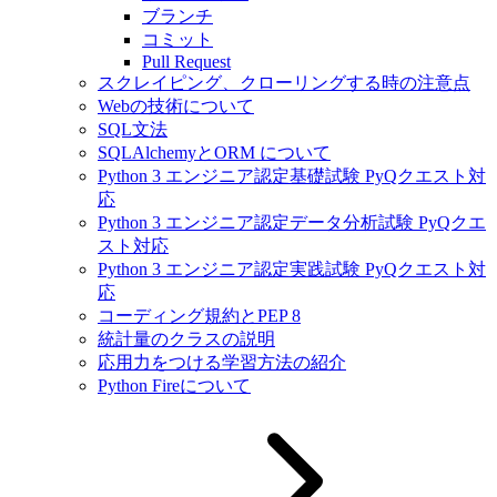
ブランチ
コミット
Pull Request
スクレイピング、クローリングする時の注意点
Webの技術について
SQL文法
SQLAlchemyとORM について
Python 3 エンジニア認定基礎試験 PyQクエスト対
応
Python 3 エンジニア認定データ分析試験 PyQクエ
スト対応
Python 3 エンジニア認定実践試験 PyQクエスト対
応
コーディング規約とPEP 8
統計量のクラスの説明
応用力をつける学習方法の紹介
Python Fireについて