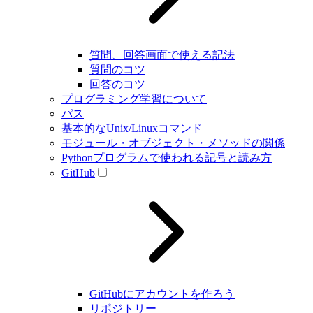
質問、回答画面で使える記法
質問のコツ
回答のコツ
プログラミング学習について
パス
基本的なUnix/Linuxコマンド
モジュール・オブジェクト・メソッドの関係
Pythonプログラムで使われる記号と読み方
GitHub
GitHubにアカウントを作ろう
リポジトリー