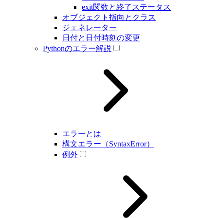
exit関数と終了ステータス
オブジェクト指向とクラス
ジェネレーター
日付と日付時刻の変更
Pythonのエラー解説
エラーとは
構文エラー（SyntaxError）
例外