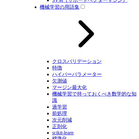
SVM（サポートベクターマシン）
機械学習の用語集
クロスバリデーション
特徴
ハイパーパラメーター
欠測値
マージン最大化
機械学習で持っておくべき数学的な知
識
過学習
前処理
次元削減
正則化
scikit-learn
標準化