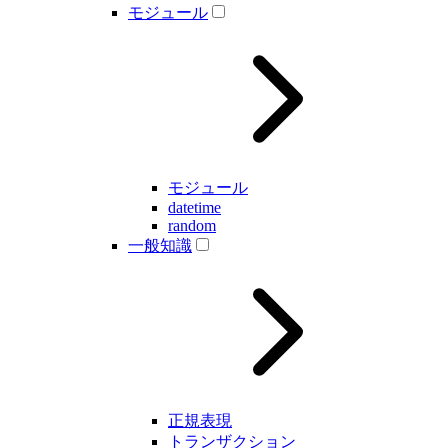
モジュール
モジュール
datetime
random
一般知識
正規表現
トランザクション