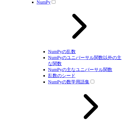
NumPy
NumPyの乱数
NumPyのユニバーサル関数以外の主
な関数
NumPyの主なユニバーサル関数
乱数のシード
NumPyの数学用語集