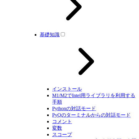
基礎知識
インストール
M1/M2でIntel用ライブラリを利用する
手順
Pythonの対話モード
PyQのターミナルからの対話モード
コメント
変数
スコープ