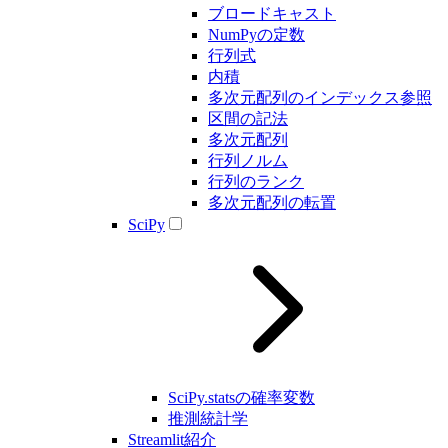
ブロードキャスト
NumPyの定数
行列式
内積
多次元配列のインデックス参照
区間の記法
多次元配列
行列ノルム
行列のランク
多次元配列の転置
SciPy
SciPy.statsの確率変数
推測統計学
Streamlit紹介