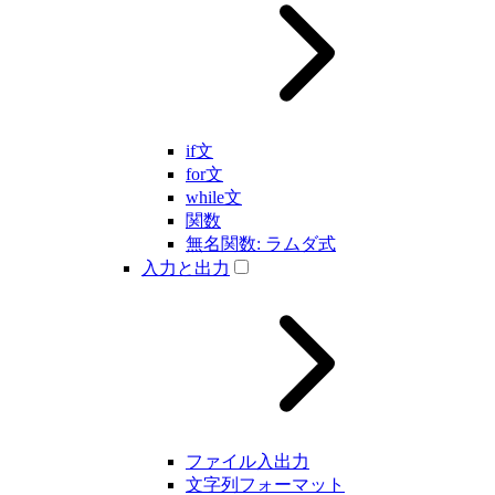
if文
for文
while文
関数
無名関数: ラムダ式
入力と出力
ファイル入出力
文字列フォーマット