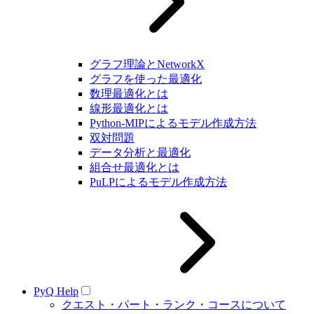
グラフ理論とNetworkX
グラフを使った最適化
数理最適化とは
線形最適化とは
Python-MIPによるモデル作成方法
双対問題
データ分析と最適化
組合せ最適化とは
PuLPによるモデル作成方法
PyQ Help
クエスト・パート・ランク・コースについて