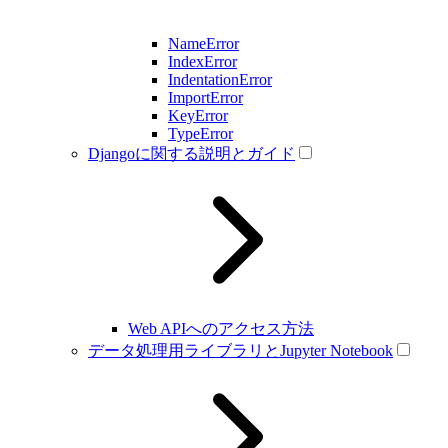
NameError
IndexError
IndentationError
ImportError
KeyError
TypeError
Djangoに関する説明とガイド
Web APIへのアクセス方法
データ処理用ライブラリとJupyter Notebook