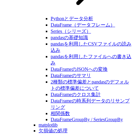
Pythonとデータ分析
DataFrame（データフレーム）
Series（シリーズ）
pandasの基礎知識
pandasを利用したCSVファイルの読み
込み
pandasを利用したファイルへの書き込
み
DataFrameのJSONへの変換
DataFrameのサマリ
2種類の標準偏差とpandasのデフォル
トの標準偏差について
DataFrameのクロス集計
DataFrameの時系列データのリサンプ
リング
相関係数
DataFrameGroupBy / SeriesGroupBy
matplotlib
欠損値の処理