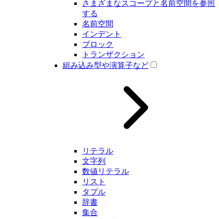
さまざまなスコープと名前空間を参照
する
名前空間
インデント
ブロック
トランザクション
組み込み型や演算子など
リテラル
文字列
数値リテラル
リスト
タプル
辞書
集合