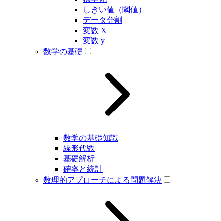
しきい値（閾値）
データ分割
変数 X
変数 y
数学の基礎
数学の基礎知識
線形代数
基礎解析
確率と統計
数理的アプローチによる問題解決