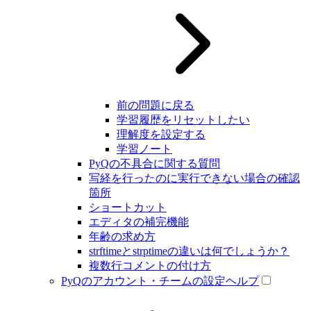
前の問題に戻る
学習履歴をリセットしたい
理解度を設定する
学習ノート
PyQの不具合に関する質問
写経を行ったのに実行できない場合の確認
箇所
ショートカット
エディタの補完機能
年齢の求め方
strftimeとstrptimeの違いは何でしょうか？
複数行コメントの付け方
PyQのアカウント・チームの設定ヘルプ