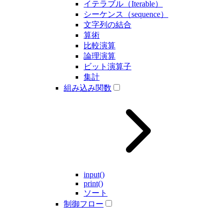
イテラブル（Iterable）
シーケンス（sequence）
文字列の結合
算術
比較演算
論理演算
ビット演算子
集計
組み込み関数
input()
print()
ソート
制御フロー