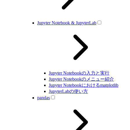
Jupyter Notebook & JupyterLab
Jupyter Notebookの入力と実行
Jupyter Notebookのメニュー紹介
Jupyter Notebookにおけるmatplotlib
JupyterLabの使い方
pandas