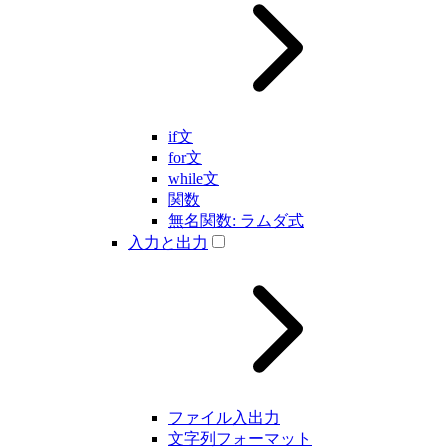
if文
for文
while文
関数
無名関数: ラムダ式
入力と出力
ファイル入出力
文字列フォーマット