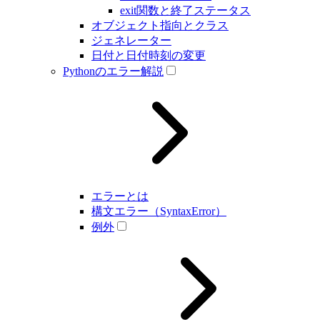
exit関数と終了ステータス
オブジェクト指向とクラス
ジェネレーター
日付と日付時刻の変更
Pythonのエラー解説
エラーとは
構文エラー（SyntaxError）
例外