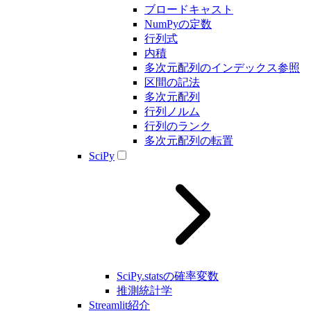
ブロードキャスト
NumPyの定数
行列式
内積
多次元配列のインデックス参照
区間の記法
多次元配列
行列ノルム
行列のランク
多次元配列の転置
SciPy
SciPy.statsの確率変数
推測統計学
Streamlit紹介