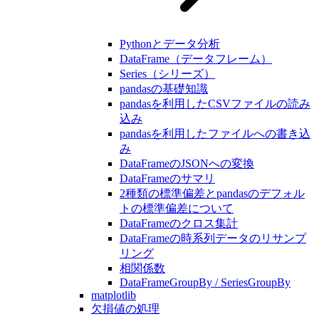
Pythonとデータ分析
DataFrame（データフレーム）
Series（シリーズ）
pandasの基礎知識
pandasを利用したCSVファイルの読み
込み
pandasを利用したファイルへの書き込
み
DataFrameのJSONへの変換
DataFrameのサマリ
2種類の標準偏差とpandasのデフォル
トの標準偏差について
DataFrameのクロス集計
DataFrameの時系列データのリサンプ
リング
相関係数
DataFrameGroupBy / SeriesGroupBy
matplotlib
欠損値の処理