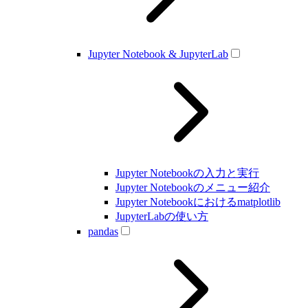
Jupyter Notebook & JupyterLab
Jupyter Notebookの入力と実行
Jupyter Notebookのメニュー紹介
Jupyter Notebookにおけるmatplotlib
JupyterLabの使い方
pandas