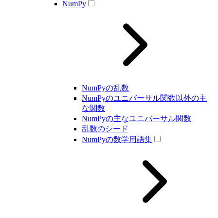
NumPy
NumPyの乱数
NumPyのユニバーサル関数以外の主
な関数
NumPyの主なユニバーサル関数
乱数のシード
NumPyの数学用語集