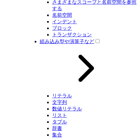
さまざまなスコープと名前空間を参照
する
名前空間
インデント
ブロック
トランザクション
組み込み型や演算子など
リテラル
文字列
数値リテラル
リスト
タプル
辞書
集合