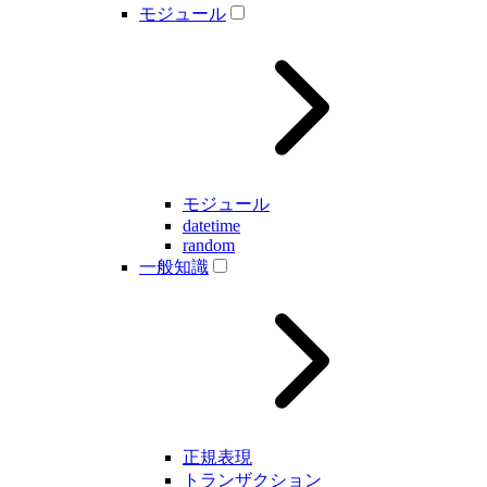
モジュール
モジュール
datetime
random
一般知識
正規表現
トランザクション