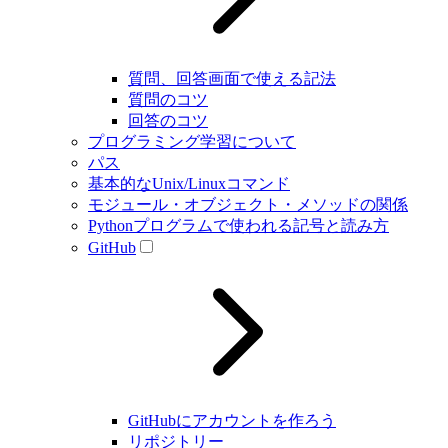
質問、回答画面で使える記法
質問のコツ
回答のコツ
プログラミング学習について
パス
基本的なUnix/Linuxコマンド
モジュール・オブジェクト・メソッドの関係
Pythonプログラムで使われる記号と読み方
GitHub
GitHubにアカウントを作ろう
リポジトリー