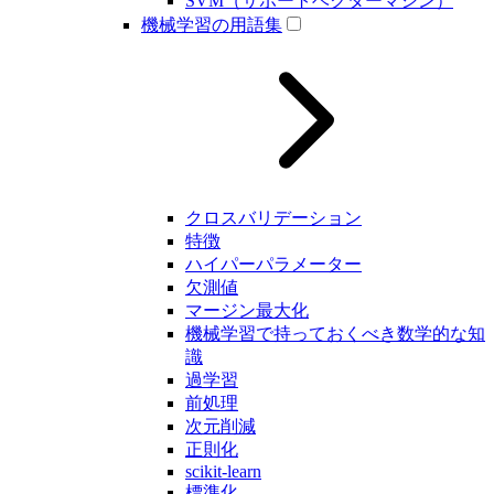
SVM（サポートベクターマシン）
機械学習の用語集
クロスバリデーション
特徴
ハイパーパラメーター
欠測値
マージン最大化
機械学習で持っておくべき数学的な知
識
過学習
前処理
次元削減
正則化
scikit-learn
標準化