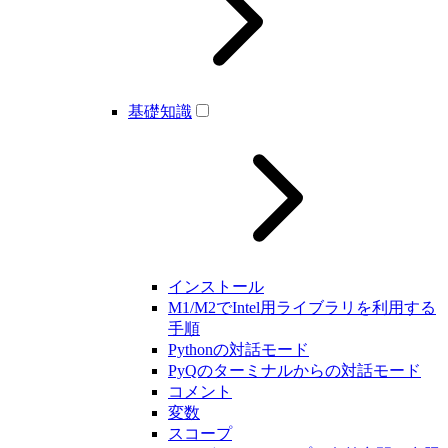
基礎知識
インストール
M1/M2でIntel用ライブラリを利用する
手順
Pythonの対話モード
PyQのターミナルからの対話モード
コメント
変数
スコープ