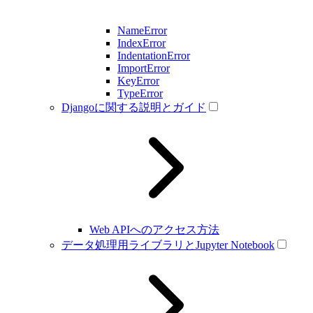
NameError
IndexError
IndentationError
ImportError
KeyError
TypeError
Djangoに関する説明とガイド
Web APIへのアクセス方法
データ処理用ライブラリとJupyter Notebook