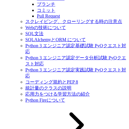
ブランチ
コミット
Pull Request
スクレイピング、クローリングする時の注意点
Webの技術について
SQL文法
SQLAlchemyとORM について
Python 3 エンジニア認定基礎試験 PyQクエスト対
応
Python 3 エンジニア認定データ分析試験 PyQクエ
スト対応
Python 3 エンジニア認定実践試験 PyQクエスト対
応
コーディング規約とPEP 8
統計量のクラスの説明
応用力をつける学習方法の紹介
Python Fireについて