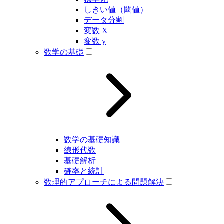
しきい値（閾値）
データ分割
変数 X
変数 y
数学の基礎
数学の基礎知識
線形代数
基礎解析
確率と統計
数理的アプローチによる問題解決