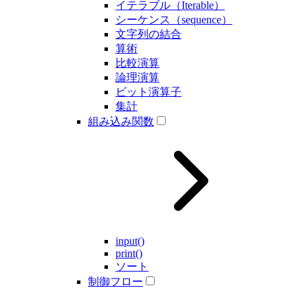
イテラブル（Iterable）
シーケンス（sequence）
文字列の結合
算術
比較演算
論理演算
ビット演算子
集計
組み込み関数
input()
print()
ソート
制御フロー