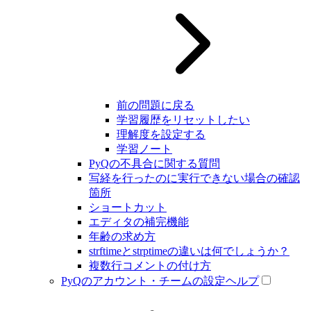
前の問題に戻る
学習履歴をリセットしたい
理解度を設定する
学習ノート
PyQの不具合に関する質問
写経を行ったのに実行できない場合の確認
箇所
ショートカット
エディタの補完機能
年齢の求め方
strftimeとstrptimeの違いは何でしょうか？
複数行コメントの付け方
PyQのアカウント・チームの設定ヘルプ