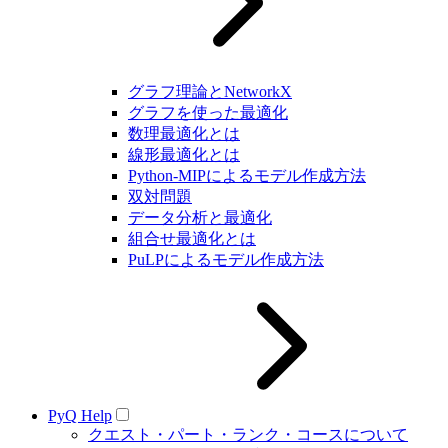
グラフ理論とNetworkX
グラフを使った最適化
数理最適化とは
線形最適化とは
Python-MIPによるモデル作成方法
双対問題
データ分析と最適化
組合せ最適化とは
PuLPによるモデル作成方法
PyQ Help
クエスト・パート・ランク・コースについて