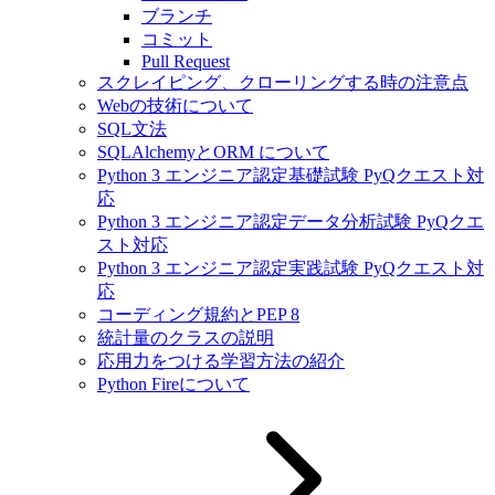
ブランチ
コミット
Pull Request
スクレイピング、クローリングする時の注意点
Webの技術について
SQL文法
SQLAlchemyとORM について
Python 3 エンジニア認定基礎試験 PyQクエスト対
応
Python 3 エンジニア認定データ分析試験 PyQクエ
スト対応
Python 3 エンジニア認定実践試験 PyQクエスト対
応
コーディング規約とPEP 8
統計量のクラスの説明
応用力をつける学習方法の紹介
Python Fireについて