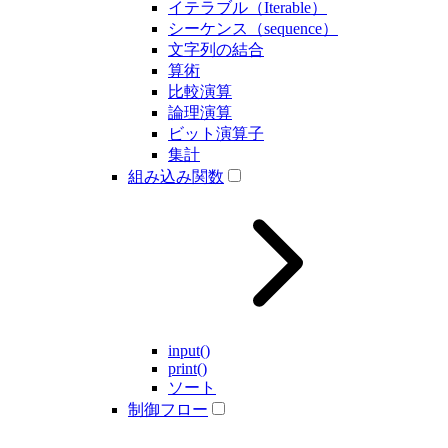
イテラブル（Iterable）
シーケンス（sequence）
文字列の結合
算術
比較演算
論理演算
ビット演算子
集計
組み込み関数
input()
print()
ソート
制御フロー