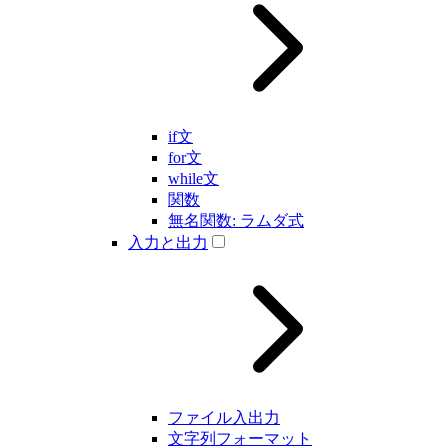
if文
for文
while文
関数
無名関数: ラムダ式
入力と出力
ファイル入出力
文字列フォーマット