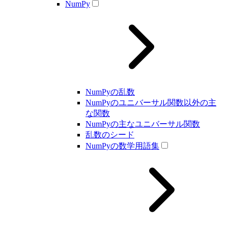
NumPy
NumPyの乱数
NumPyのユニバーサル関数以外の主
な関数
NumPyの主なユニバーサル関数
乱数のシード
NumPyの数学用語集