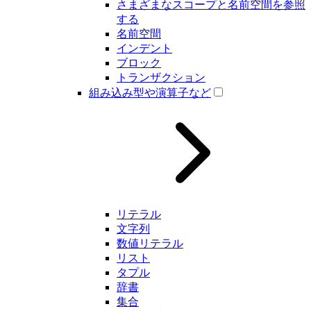
さまざまなスコープと名前空間を参照
する
名前空間
インデント
ブロック
トランザクション
組み込み型や演算子など
リテラル
文字列
数値リテラル
リスト
タプル
辞書
集合