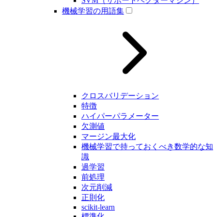
SVM（サポートベクターマシン）
機械学習の用語集
クロスバリデーション
特徴
ハイパーパラメーター
欠測値
マージン最大化
機械学習で持っておくべき数学的な知
識
過学習
前処理
次元削減
正則化
scikit-learn
標準化