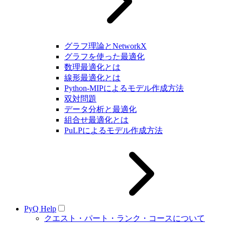
グラフ理論とNetworkX
グラフを使った最適化
数理最適化とは
線形最適化とは
Python-MIPによるモデル作成方法
双対問題
データ分析と最適化
組合せ最適化とは
PuLPによるモデル作成方法
PyQ Help
クエスト・パート・ランク・コースについて