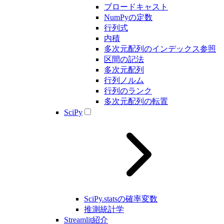
ブロードキャスト
NumPyの定数
行列式
内積
多次元配列のインデックス参照
区間の記法
多次元配列
行列ノルム
行列のランク
多次元配列の転置
SciPy
SciPy.statsの確率変数
推測統計学
Streamlit紹介