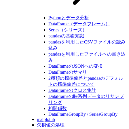
Pythonとデータ分析
DataFrame（データフレーム）
Series（シリーズ）
pandasの基礎知識
pandasを利用したCSVファイルの読み
込み
pandasを利用したファイルへの書き込
み
DataFrameのJSONへの変換
DataFrameのサマリ
2種類の標準偏差とpandasのデフォル
トの標準偏差について
DataFrameのクロス集計
DataFrameの時系列データのリサンプ
リング
相関係数
DataFrameGroupBy / SeriesGroupBy
matplotlib
欠損値の処理