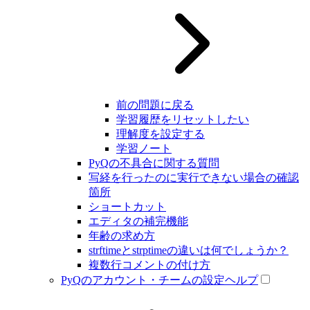
前の問題に戻る
学習履歴をリセットしたい
理解度を設定する
学習ノート
PyQの不具合に関する質問
写経を行ったのに実行できない場合の確認
箇所
ショートカット
エディタの補完機能
年齢の求め方
strftimeとstrptimeの違いは何でしょうか？
複数行コメントの付け方
PyQのアカウント・チームの設定ヘルプ