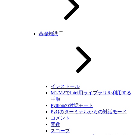
基礎知識
インストール
M1/M2でIntel用ライブラリを利用する
手順
Pythonの対話モード
PyQのターミナルからの対話モード
コメント
変数
スコープ