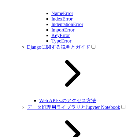
NameError
IndexError
IndentationError
ImportError
KeyError
TypeError
Djangoに関する説明とガイド
Web APIへのアクセス方法
データ処理用ライブラリとJupyter Notebook