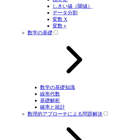
しきい値（閾値）
データ分割
変数 X
変数 y
数学の基礎
数学の基礎知識
線形代数
基礎解析
確率と統計
数理的アプローチによる問題解決