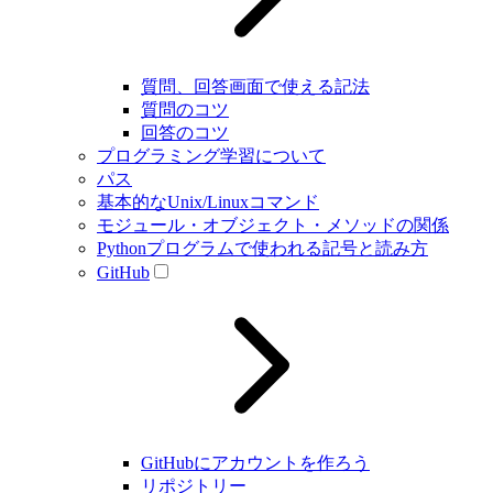
質問、回答画面で使える記法
質問のコツ
回答のコツ
プログラミング学習について
パス
基本的なUnix/Linuxコマンド
モジュール・オブジェクト・メソッドの関係
Pythonプログラムで使われる記号と読み方
GitHub
GitHubにアカウントを作ろう
リポジトリー