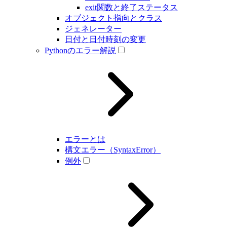
exit関数と終了ステータス
オブジェクト指向とクラス
ジェネレーター
日付と日付時刻の変更
Pythonのエラー解説
エラーとは
構文エラー（SyntaxError）
例外