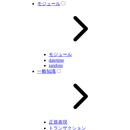
モジュール
モジュール
datetime
random
一般知識
正規表現
トランザクション