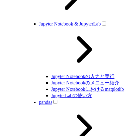
Jupyter Notebook & JupyterLab
Jupyter Notebookの入力と実行
Jupyter Notebookのメニュー紹介
Jupyter Notebookにおけるmatplotlib
JupyterLabの使い方
pandas