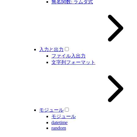
無名関数: ラムダ式
入力と出力
ファイル入出力
文字列フォーマット
モジュール
モジュール
datetime
random