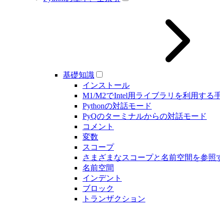
基礎知識
インストール
M1/M2でIntel用ライブラリを利用する
Pythonの対話モード
PyQのターミナルからの対話モード
コメント
変数
スコープ
さまざまなスコープと名前空間を参照
名前空間
インデント
ブロック
トランザクション