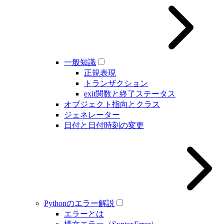
一般知識
正規表現
トランザクション
exit関数と終了ステータス
オブジェクト指向とクラス
ジェネレーター
日付と日付時刻の変更
Pythonのエラー解説
エラーとは