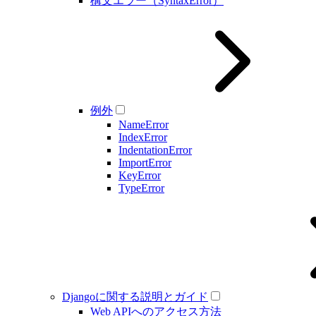
構文エラー（SyntaxError）
例外
NameError
IndexError
IndentationError
ImportError
KeyError
TypeError
Djangoに関する説明とガイド
Web APIへのアクセス方法