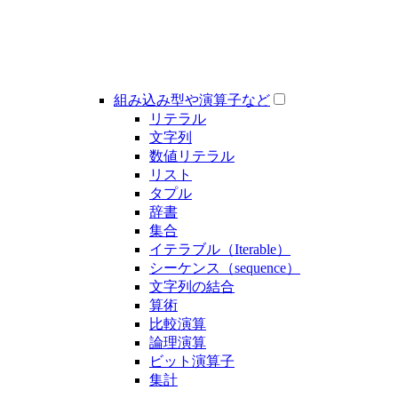
組み込み型や演算子など
リテラル
文字列
数値リテラル
リスト
タプル
辞書
集合
イテラブル（Iterable）
シーケンス（sequence）
文字列の結合
算術
比較演算
論理演算
ビット演算子
集計