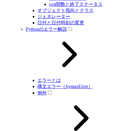
exit関数と終了ステータス
オブジェクト指向とクラス
ジェネレーター
日付と日付時刻の変更
Pythonのエラー解説
エラーとは
構文エラー（SyntaxError）
例外