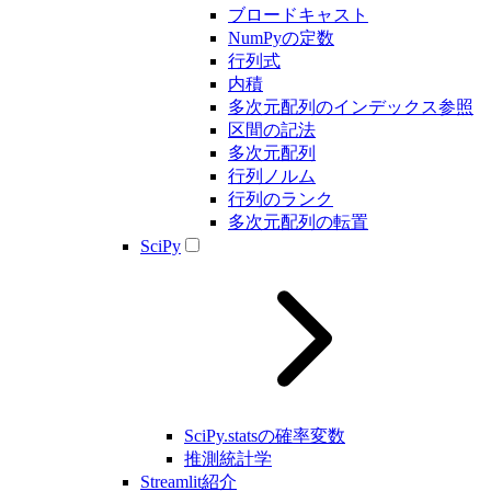
ブロードキャスト
NumPyの定数
行列式
内積
多次元配列のインデックス参照
区間の記法
多次元配列
行列ノルム
行列のランク
多次元配列の転置
SciPy
SciPy.statsの確率変数
推測統計学
Streamlit紹介