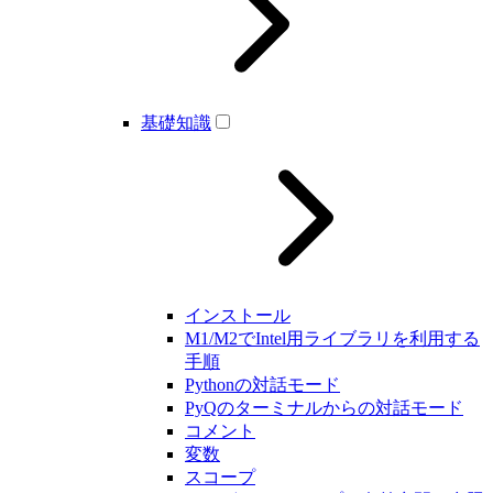
基礎知識
インストール
M1/M2でIntel用ライブラリを利用する
手順
Pythonの対話モード
PyQのターミナルからの対話モード
コメント
変数
スコープ