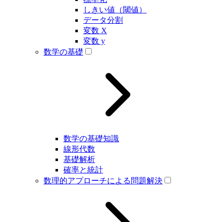
しきい値（閾値）
データ分割
変数 X
変数 y
数学の基礎
数学の基礎知識
線形代数
基礎解析
確率と統計
数理的アプローチによる問題解決