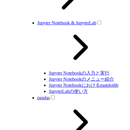
Jupyter Notebook & JupyterLab
Jupyter Notebookの入力と実行
Jupyter Notebookのメニュー紹介
Jupyter Notebookにおけるmatplotlib
JupyterLabの使い方
pandas