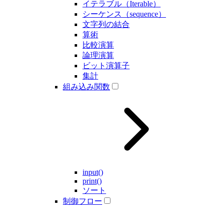
イテラブル（Iterable）
シーケンス（sequence）
文字列の結合
算術
比較演算
論理演算
ビット演算子
集計
組み込み関数
input()
print()
ソート
制御フロー