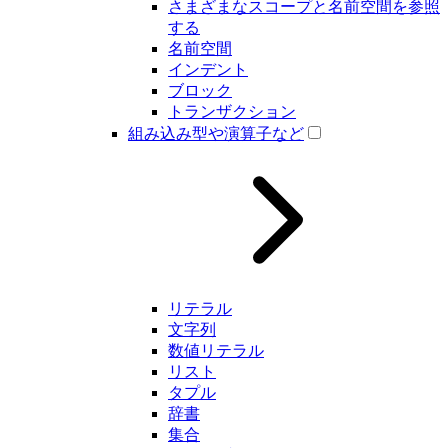
さまざまなスコープと名前空間を参照
する
名前空間
インデント
ブロック
トランザクション
組み込み型や演算子など
リテラル
文字列
数値リテラル
リスト
タプル
辞書
集合