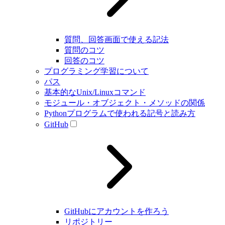
質問、回答画面で使える記法
質問のコツ
回答のコツ
プログラミング学習について
パス
基本的なUnix/Linuxコマンド
モジュール・オブジェクト・メソッドの関係
Pythonプログラムで使われる記号と読み方
GitHub
GitHubにアカウントを作ろう
リポジトリー