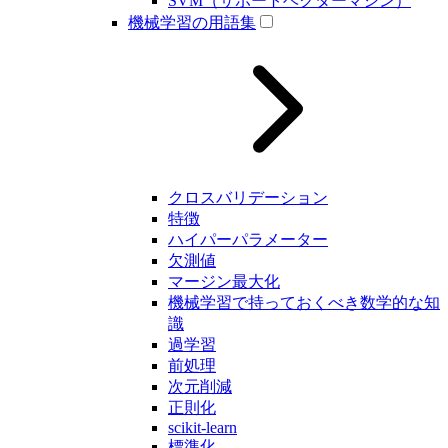
SVM（サポートベクターマシン）
機械学習の用語集
クロスバリデーション
特徴
ハイパーパラメーター
欠測値
マージン最大化
機械学習で持っておくべき数学的な知
識
過学習
前処理
次元削減
正則化
scikit-learn
標準化