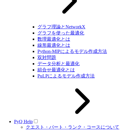
グラフ理論とNetworkX
グラフを使った最適化
数理最適化とは
線形最適化とは
Python-MIPによるモデル作成方法
双対問題
データ分析と最適化
組合せ最適化とは
PuLPによるモデル作成方法
PyQ Help
クエスト・パート・ランク・コースについて