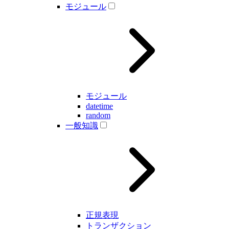
モジュール
モジュール
datetime
random
一般知識
正規表現
トランザクション