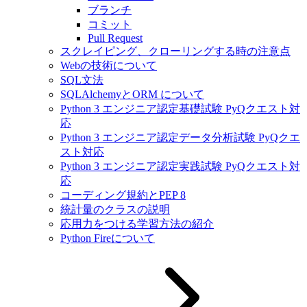
ブランチ
コミット
Pull Request
スクレイピング、クローリングする時の注意点
Webの技術について
SQL文法
SQLAlchemyとORM について
Python 3 エンジニア認定基礎試験 PyQクエスト対
応
Python 3 エンジニア認定データ分析試験 PyQクエ
スト対応
Python 3 エンジニア認定実践試験 PyQクエスト対
応
コーディング規約とPEP 8
統計量のクラスの説明
応用力をつける学習方法の紹介
Python Fireについて