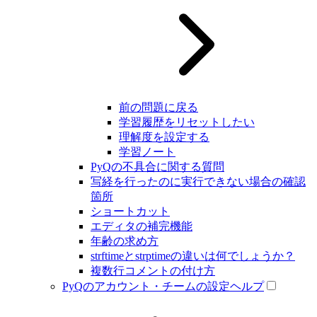
前の問題に戻る
学習履歴をリセットしたい
理解度を設定する
学習ノート
PyQの不具合に関する質問
写経を行ったのに実行できない場合の確認
箇所
ショートカット
エディタの補完機能
年齢の求め方
strftimeとstrptimeの違いは何でしょうか？
複数行コメントの付け方
PyQのアカウント・チームの設定ヘルプ