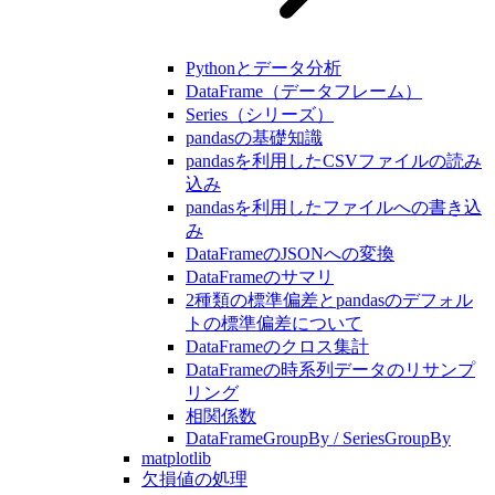
Pythonとデータ分析
DataFrame（データフレーム）
Series（シリーズ）
pandasの基礎知識
pandasを利用したCSVファイルの読み
込み
pandasを利用したファイルへの書き込
み
DataFrameのJSONへの変換
DataFrameのサマリ
2種類の標準偏差とpandasのデフォル
トの標準偏差について
DataFrameのクロス集計
DataFrameの時系列データのリサンプ
リング
相関係数
DataFrameGroupBy / SeriesGroupBy
matplotlib
欠損値の処理