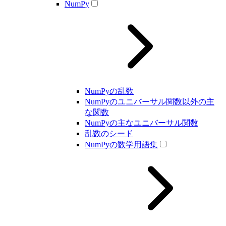
NumPy
NumPyの乱数
NumPyのユニバーサル関数以外の主
な関数
NumPyの主なユニバーサル関数
乱数のシード
NumPyの数学用語集