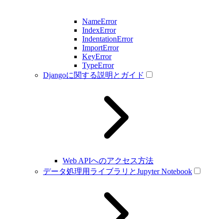
NameError
IndexError
IndentationError
ImportError
KeyError
TypeError
Djangoに関する説明とガイド
Web APIへのアクセス方法
データ処理用ライブラリとJupyter Notebook