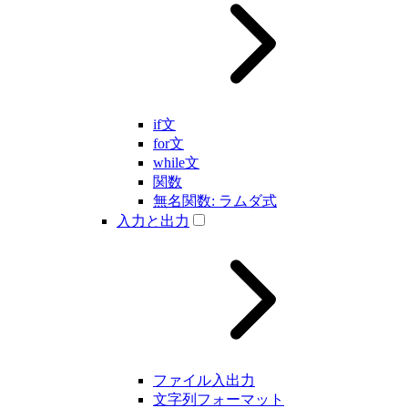
if文
for文
while文
関数
無名関数: ラムダ式
入力と出力
ファイル入出力
文字列フォーマット