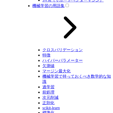
SVM（サポートベクターマシン）
機械学習の用語集
クロスバリデーション
特徴
ハイパーパラメーター
欠測値
マージン最大化
機械学習で持っておくべき数学的な知
識
過学習
前処理
次元削減
正則化
scikit-learn
標準化