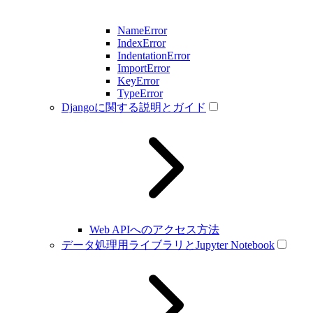
NameError
IndexError
IndentationError
ImportError
KeyError
TypeError
Djangoに関する説明とガイド
Web APIへのアクセス方法
データ処理用ライブラリとJupyter Notebook