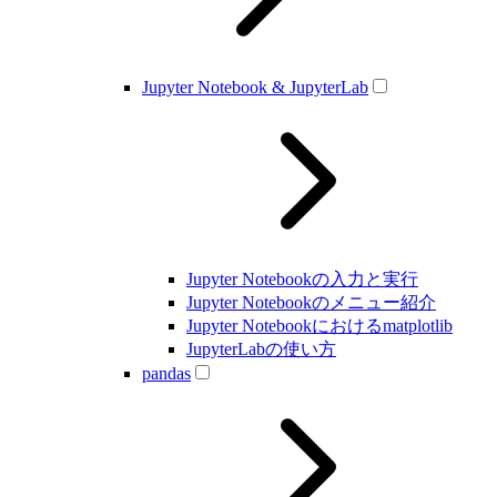
Jupyter Notebook & JupyterLab
Jupyter Notebookの入力と実行
Jupyter Notebookのメニュー紹介
Jupyter Notebookにおけるmatplotlib
JupyterLabの使い方
pandas