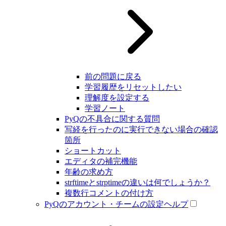
前の問題に戻る
学習履歴をリセットしたい
理解度を設定する
学習ノート
PyQの不具合に関する質問
写経を行ったのに実行できない場合の確認
箇所
ショートカット
エディタの補完機能
年齢の求め方
strftimeとstrptimeの違いは何でしょうか？
複数行コメントの付け方
PyQのアカウント・チームの設定ヘルプ