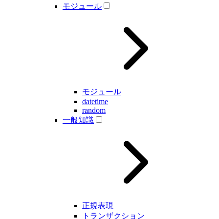
モジュール
モジュール
datetime
random
一般知識
正規表現
トランザクション