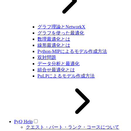
グラフ理論とNetworkX
グラフを使った最適化
数理最適化とは
線形最適化とは
Python-MIPによるモデル作成方法
双対問題
データ分析と最適化
組合せ最適化とは
PuLPによるモデル作成方法
PyQ Help
クエスト・パート・ランク・コースについて