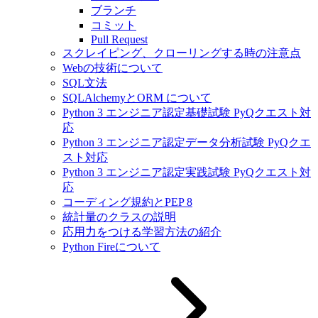
ブランチ
コミット
Pull Request
スクレイピング、クローリングする時の注意点
Webの技術について
SQL文法
SQLAlchemyとORM について
Python 3 エンジニア認定基礎試験 PyQクエスト対
応
Python 3 エンジニア認定データ分析試験 PyQクエ
スト対応
Python 3 エンジニア認定実践試験 PyQクエスト対
応
コーディング規約とPEP 8
統計量のクラスの説明
応用力をつける学習方法の紹介
Python Fireについて