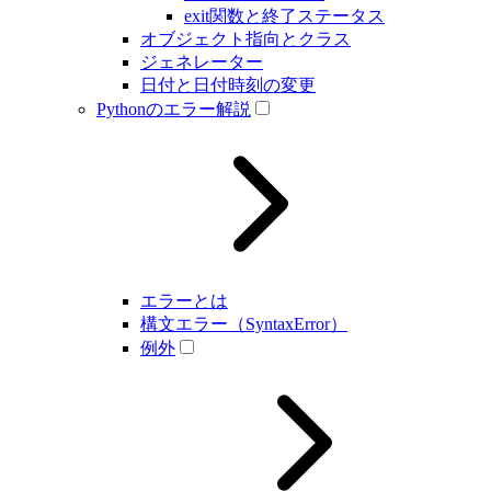
exit関数と終了ステータス
オブジェクト指向とクラス
ジェネレーター
日付と日付時刻の変更
Pythonのエラー解説
エラーとは
構文エラー（SyntaxError）
例外