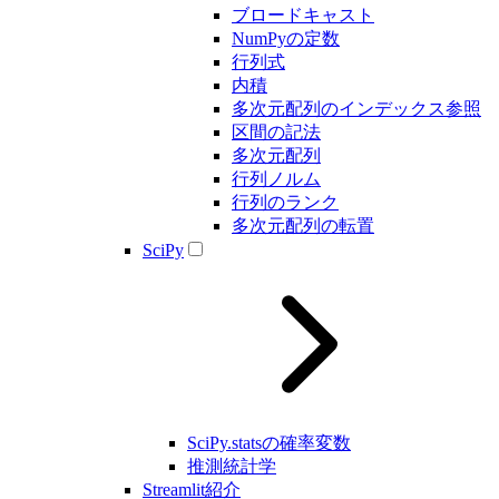
ブロードキャスト
NumPyの定数
行列式
内積
多次元配列のインデックス参照
区間の記法
多次元配列
行列ノルム
行列のランク
多次元配列の転置
SciPy
SciPy.statsの確率変数
推測統計学
Streamlit紹介