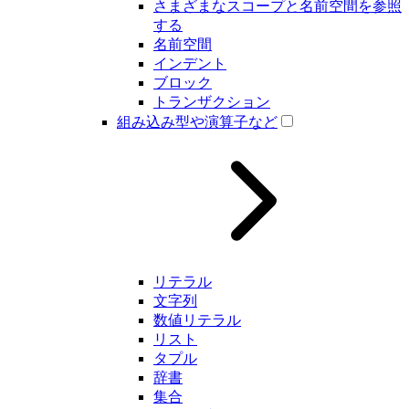
さまざまなスコープと名前空間を参照
する
名前空間
インデント
ブロック
トランザクション
組み込み型や演算子など
リテラル
文字列
数値リテラル
リスト
タプル
辞書
集合