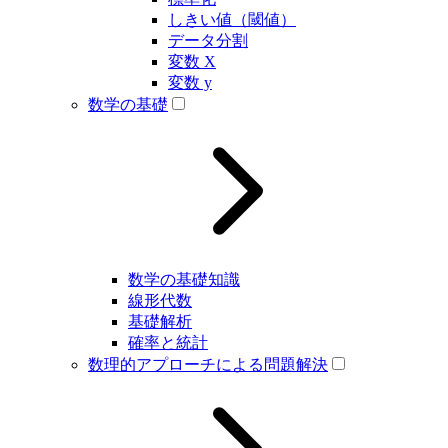
しきい値（閾値）
データ分割
変数 X
変数 y
数学の基礎
数学の基礎知識
線形代数
基礎解析
確率と統計
数理的アプローチによる問題解決