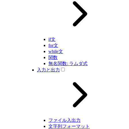
if文
for文
while文
関数
無名関数: ラムダ式
入力と出力
ファイル入出力
文字列フォーマット