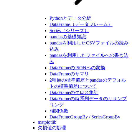
Pythonとデータ分析
DataFrame（データフレーム）
Series（シリーズ）
pandasの基礎知識
pandasを利用したCSVファイルの読み
込み
pandasを利用したファイルへの書き込
み
DataFrameのJSONへの変換
DataFrameのサマリ
2種類の標準偏差とpandasのデフォル
トの標準偏差について
DataFrameのクロス集計
DataFrameの時系列データのリサンプ
リング
相関係数
DataFrameGroupBy / SeriesGroupBy
matplotlib
欠損値の処理