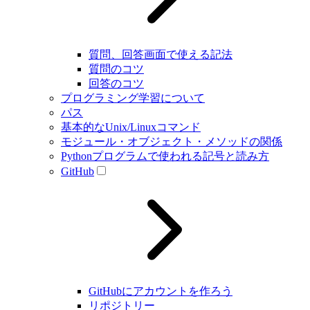
質問、回答画面で使える記法
質問のコツ
回答のコツ
プログラミング学習について
パス
基本的なUnix/Linuxコマンド
モジュール・オブジェクト・メソッドの関係
Pythonプログラムで使われる記号と読み方
GitHub
GitHubにアカウントを作ろう
リポジトリー