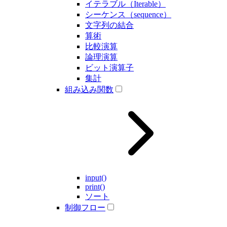
イテラブル（Iterable）
シーケンス（sequence）
文字列の結合
算術
比較演算
論理演算
ビット演算子
集計
組み込み関数
input()
print()
ソート
制御フロー