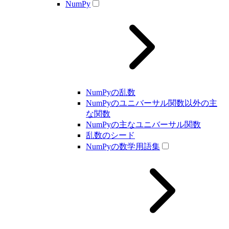
NumPy
NumPyの乱数
NumPyのユニバーサル関数以外の主
な関数
NumPyの主なユニバーサル関数
乱数のシード
NumPyの数学用語集