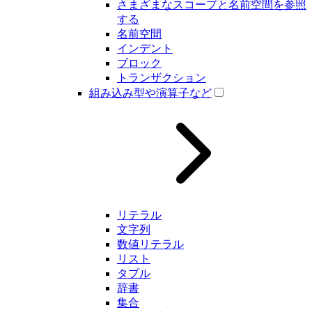
さまざまなスコープと名前空間を参照
する
名前空間
インデント
ブロック
トランザクション
組み込み型や演算子など
リテラル
文字列
数値リテラル
リスト
タプル
辞書
集合