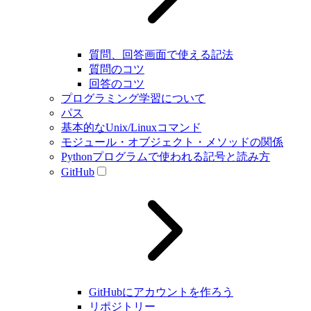
質問、回答画面で使える記法
質問のコツ
回答のコツ
プログラミング学習について
パス
基本的なUnix/Linuxコマンド
モジュール・オブジェクト・メソッドの関係
Pythonプログラムで使われる記号と読み方
GitHub
GitHubにアカウントを作ろう
リポジトリー