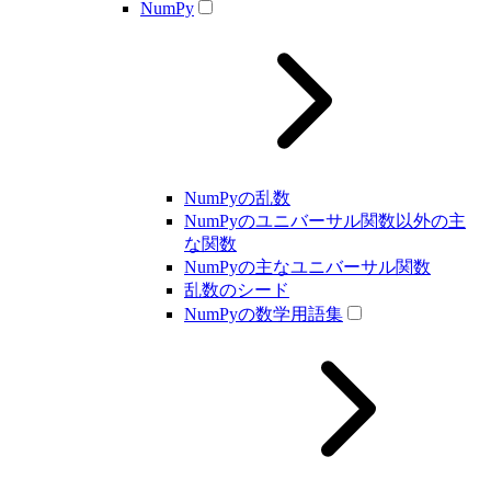
NumPy
NumPyの乱数
NumPyのユニバーサル関数以外の主
な関数
NumPyの主なユニバーサル関数
乱数のシード
NumPyの数学用語集