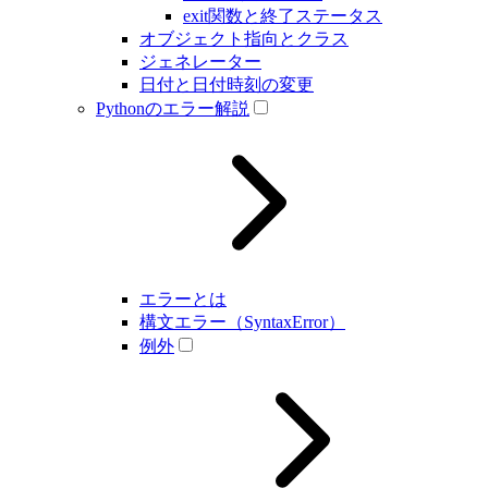
exit関数と終了ステータス
オブジェクト指向とクラス
ジェネレーター
日付と日付時刻の変更
Pythonのエラー解説
エラーとは
構文エラー（SyntaxError）
例外