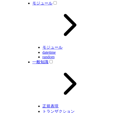
モジュール
モジュール
datetime
random
一般知識
正規表現
トランザクション