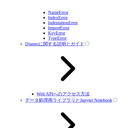
NameError
IndexError
IndentationError
ImportError
KeyError
TypeError
Djangoに関する説明とガイド
Web APIへのアクセス方法
データ処理用ライブラリとJupyter Notebook