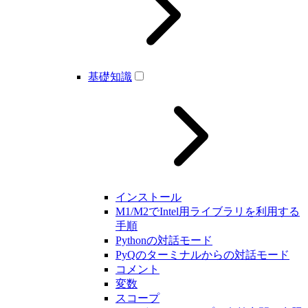
基礎知識
インストール
M1/M2でIntel用ライブラリを利用する
手順
Pythonの対話モード
PyQのターミナルからの対話モード
コメント
変数
スコープ