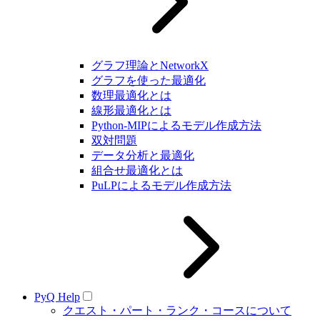
グラフ理論とNetworkX
グラフを使った最適化
数理最適化とは
線形最適化とは
Python-MIPによるモデル作成方法
双対問題
データ分析と最適化
組合せ最適化とは
PuLPによるモデル作成方法
PyQ Help
クエスト・パート・ランク・コースについて