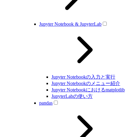
Jupyter Notebook & JupyterLab
Jupyter Notebookの入力と実行
Jupyter Notebookのメニュー紹介
Jupyter Notebookにおけるmatplotlib
JupyterLabの使い方
pandas