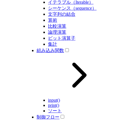
イテラブル（Iterable）
シーケンス（sequence）
文字列の結合
算術
比較演算
論理演算
ビット演算子
集計
組み込み関数
input()
print()
ソート
制御フロー