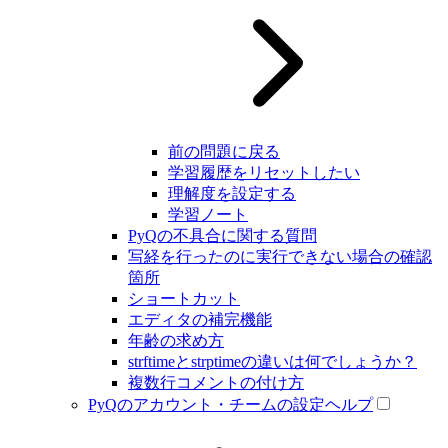
前の問題に戻る
学習履歴をリセットしたい
理解度を設定する
学習ノート
PyQの不具合に関する質問
写経を行ったのに実行できない場合の確認
箇所
ショートカット
エディタの補完機能
年齢の求め方
strftimeとstrptimeの違いは何でしょうか？
複数行コメントの付け方
PyQのアカウント・チームの設定ヘルプ