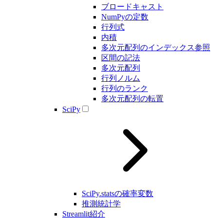
ブロードキャスト
NumPyの定数
行列式
内積
多次元配列のインデックス参照
区間の記法
多次元配列
行列ノルム
行列のランク
多次元配列の転置
SciPy
SciPy.statsの確率変数
推測統計学
Streamlit紹介