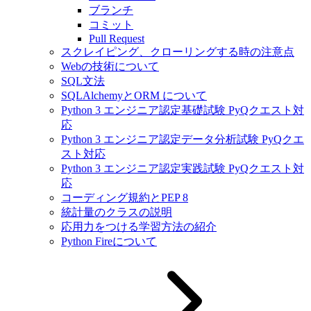
ブランチ
コミット
Pull Request
スクレイピング、クローリングする時の注意点
Webの技術について
SQL文法
SQLAlchemyとORM について
Python 3 エンジニア認定基礎試験 PyQクエスト対
応
Python 3 エンジニア認定データ分析試験 PyQクエ
スト対応
Python 3 エンジニア認定実践試験 PyQクエスト対
応
コーディング規約とPEP 8
統計量のクラスの説明
応用力をつける学習方法の紹介
Python Fireについて