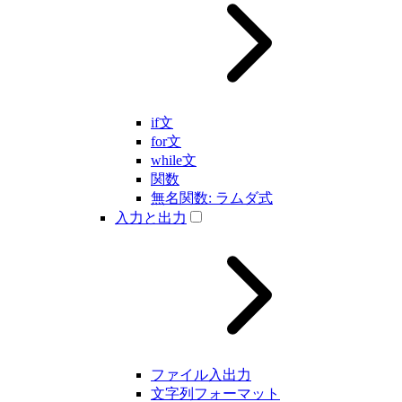
if文
for文
while文
関数
無名関数: ラムダ式
入力と出力
ファイル入出力
文字列フォーマット