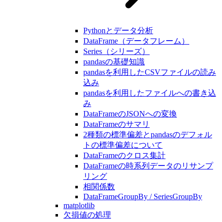
Pythonとデータ分析
DataFrame（データフレーム）
Series（シリーズ）
pandasの基礎知識
pandasを利用したCSVファイルの読み
込み
pandasを利用したファイルへの書き込
み
DataFrameのJSONへの変換
DataFrameのサマリ
2種類の標準偏差とpandasのデフォル
トの標準偏差について
DataFrameのクロス集計
DataFrameの時系列データのリサンプ
リング
相関係数
DataFrameGroupBy / SeriesGroupBy
matplotlib
欠損値の処理