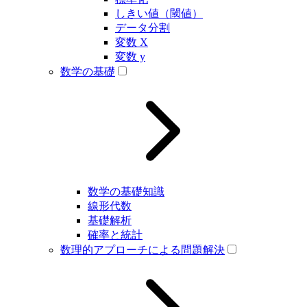
しきい値（閾値）
データ分割
変数 X
変数 y
数学の基礎
数学の基礎知識
線形代数
基礎解析
確率と統計
数理的アプローチによる問題解決