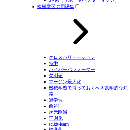
SVM（サポートベクターマシン）
機械学習の用語集
クロスバリデーション
特徴
ハイパーパラメーター
欠測値
マージン最大化
機械学習で持っておくべき数学的な知
識
過学習
前処理
次元削減
正則化
scikit-learn
標準化