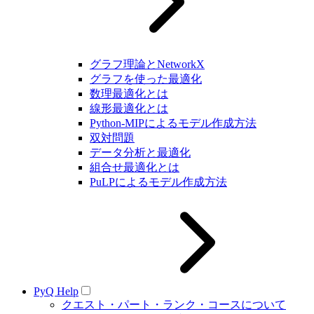
グラフ理論とNetworkX
グラフを使った最適化
数理最適化とは
線形最適化とは
Python-MIPによるモデル作成方法
双対問題
データ分析と最適化
組合せ最適化とは
PuLPによるモデル作成方法
PyQ Help
クエスト・パート・ランク・コースについて