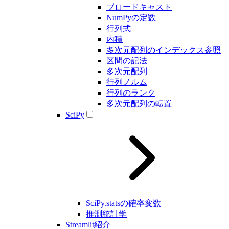
ブロードキャスト
NumPyの定数
行列式
内積
多次元配列のインデックス参照
区間の記法
多次元配列
行列ノルム
行列のランク
多次元配列の転置
SciPy
SciPy.statsの確率変数
推測統計学
Streamlit紹介