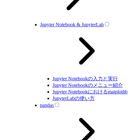
Jupyter Notebook & JupyterLab
Jupyter Notebookの入力と実行
Jupyter Notebookのメニュー紹介
Jupyter Notebookにおけるmatplotlib
JupyterLabの使い方
pandas