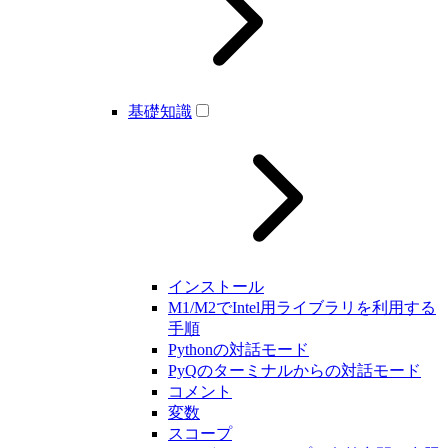
基礎知識
インストール
M1/M2でIntel用ライブラリを利用する
手順
Pythonの対話モード
PyQのターミナルからの対話モード
コメント
変数
スコープ