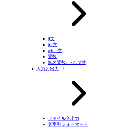
if文
for文
while文
関数
無名関数: ラムダ式
入力と出力
ファイル入出力
文字列フォーマット