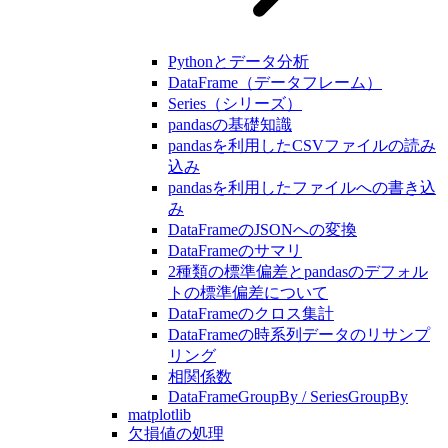
Pythonとデータ分析
DataFrame（データフレーム）
Series（シリーズ）
pandasの基礎知識
pandasを利用したCSVファイルの読み
込み
pandasを利用したファイルへの書き込
み
DataFrameのJSONへの変換
DataFrameのサマリ
2種類の標準偏差とpandasのデフォル
トの標準偏差について
DataFrameのクロス集計
DataFrameの時系列データのリサンプ
リング
相関係数
DataFrameGroupBy / SeriesGroupBy
matplotlib
欠損値の処理