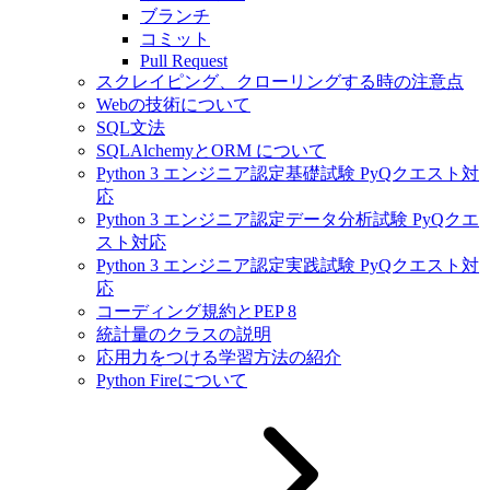
ブランチ
コミット
Pull Request
スクレイピング、クローリングする時の注意点
Webの技術について
SQL文法
SQLAlchemyとORM について
Python 3 エンジニア認定基礎試験 PyQクエスト対
応
Python 3 エンジニア認定データ分析試験 PyQクエ
スト対応
Python 3 エンジニア認定実践試験 PyQクエスト対
応
コーディング規約とPEP 8
統計量のクラスの説明
応用力をつける学習方法の紹介
Python Fireについて