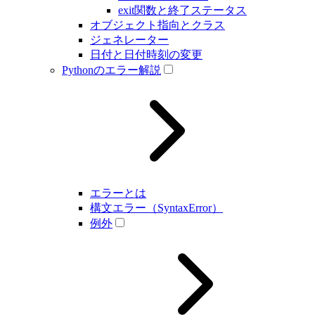
exit関数と終了ステータス
オブジェクト指向とクラス
ジェネレーター
日付と日付時刻の変更
Pythonのエラー解説
エラーとは
構文エラー（SyntaxError）
例外