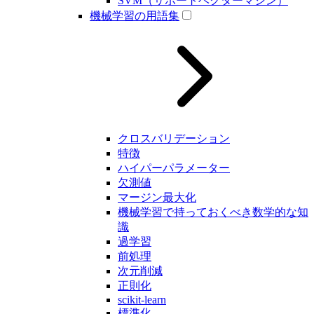
SVM（サポートベクターマシン）
機械学習の用語集
クロスバリデーション
特徴
ハイパーパラメーター
欠測値
マージン最大化
機械学習で持っておくべき数学的な知
識
過学習
前処理
次元削減
正則化
scikit-learn
標準化