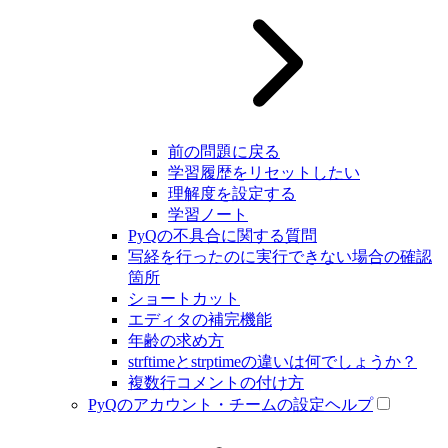
前の問題に戻る
学習履歴をリセットしたい
理解度を設定する
学習ノート
PyQの不具合に関する質問
写経を行ったのに実行できない場合の確認
箇所
ショートカット
エディタの補完機能
年齢の求め方
strftimeとstrptimeの違いは何でしょうか？
複数行コメントの付け方
PyQのアカウント・チームの設定ヘルプ