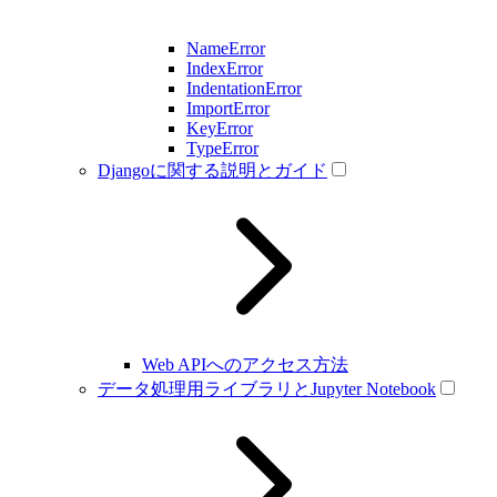
NameError
IndexError
IndentationError
ImportError
KeyError
TypeError
Djangoに関する説明とガイド
Web APIへのアクセス方法
データ処理用ライブラリとJupyter Notebook