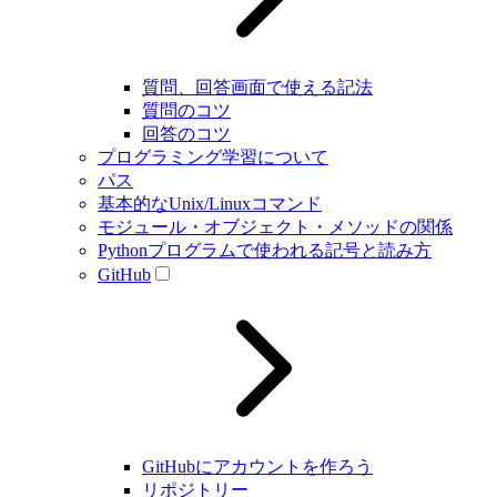
質問、回答画面で使える記法
質問のコツ
回答のコツ
プログラミング学習について
パス
基本的なUnix/Linuxコマンド
モジュール・オブジェクト・メソッドの関係
Pythonプログラムで使われる記号と読み方
GitHub
GitHubにアカウントを作ろう
リポジトリー