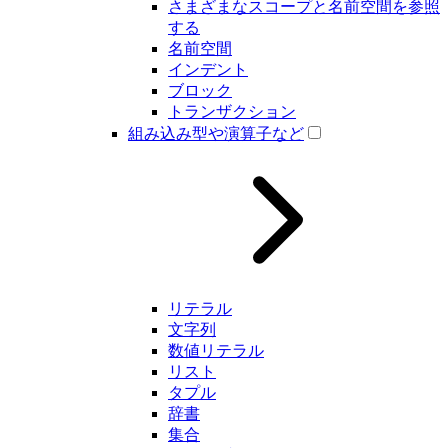
さまざまなスコープと名前空間を参照
する
名前空間
インデント
ブロック
トランザクション
組み込み型や演算子など
リテラル
文字列
数値リテラル
リスト
タプル
辞書
集合