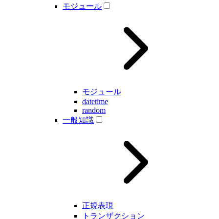
モジュール
モジュール
datetime
random
一般知識
正規表現
トランザクション