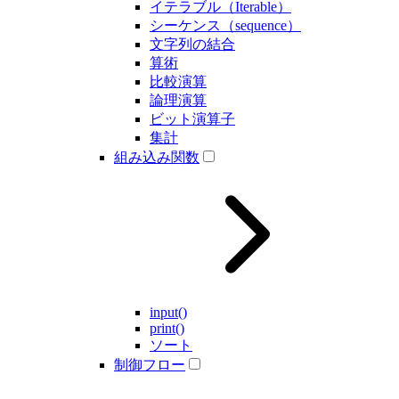
イテラブル（Iterable）
シーケンス（sequence）
文字列の結合
算術
比較演算
論理演算
ビット演算子
集計
組み込み関数
input()
print()
ソート
制御フロー