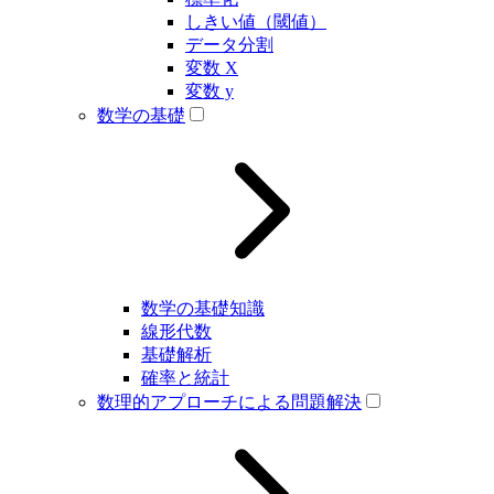
しきい値（閾値）
データ分割
変数 X
変数 y
数学の基礎
数学の基礎知識
線形代数
基礎解析
確率と統計
数理的アプローチによる問題解決