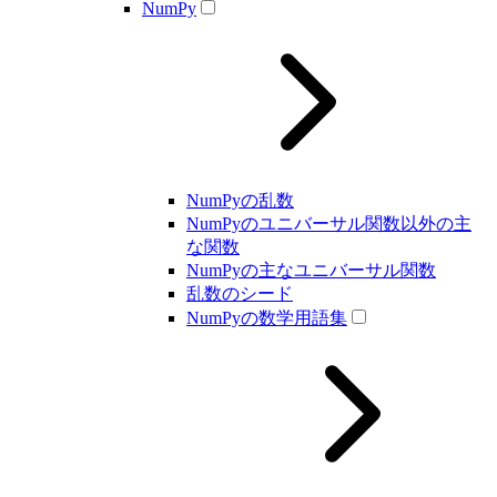
NumPy
NumPyの乱数
NumPyのユニバーサル関数以外の主
な関数
NumPyの主なユニバーサル関数
乱数のシード
NumPyの数学用語集