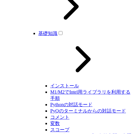
基礎知識
インストール
M1/M2でIntel用ライブラリを利用する
手順
Pythonの対話モード
PyQのターミナルからの対話モード
コメント
変数
スコープ