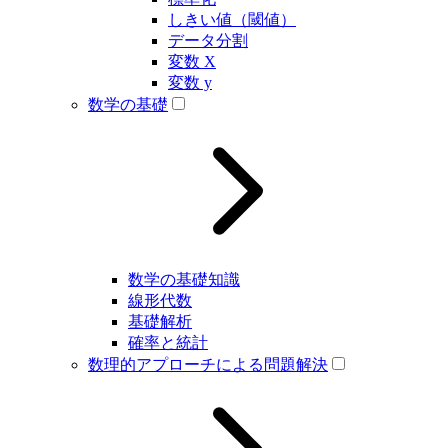
しきい値（閾値）
データ分割
変数 X
変数 y
数学の基礎
数学の基礎知識
線形代数
基礎解析
確率と統計
数理的アプローチによる問題解決