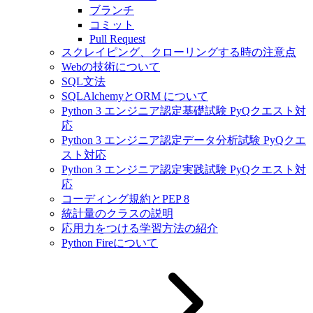
ブランチ
コミット
Pull Request
スクレイピング、クローリングする時の注意点
Webの技術について
SQL文法
SQLAlchemyとORM について
Python 3 エンジニア認定基礎試験 PyQクエスト対
応
Python 3 エンジニア認定データ分析試験 PyQクエ
スト対応
Python 3 エンジニア認定実践試験 PyQクエスト対
応
コーディング規約とPEP 8
統計量のクラスの説明
応用力をつける学習方法の紹介
Python Fireについて