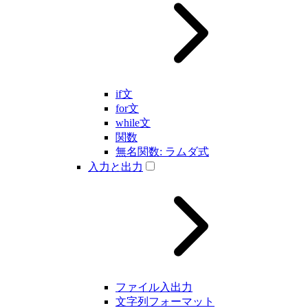
if文
for文
while文
関数
無名関数: ラムダ式
入力と出力
ファイル入出力
文字列フォーマット