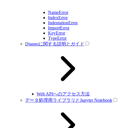
NameError
IndexError
IndentationError
ImportError
KeyError
TypeError
Djangoに関する説明とガイド
Web APIへのアクセス方法
データ処理用ライブラリとJupyter Notebook