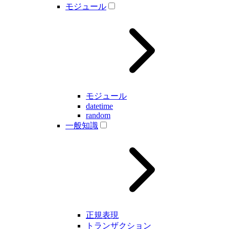
モジュール
モジュール
datetime
random
一般知識
正規表現
トランザクション