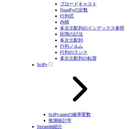
ブロードキャスト
NumPyの定数
行列式
内積
多次元配列のインデックス参照
区間の記法
多次元配列
行列ノルム
行列のランク
多次元配列の転置
SciPy
SciPy.statsの確率変数
推測統計学
Streamlit紹介