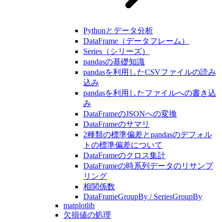
Pythonとデータ分析
DataFrame（データフレーム）
Series（シリーズ）
pandasの基礎知識
pandasを利用したCSVファイルの読み
込み
pandasを利用したファイルへの書き込
み
DataFrameのJSONへの変換
DataFrameのサマリ
2種類の標準偏差とpandasのデフォル
トの標準偏差について
DataFrameのクロス集計
DataFrameの時系列データのリサンプ
リング
相関係数
DataFrameGroupBy / SeriesGroupBy
matplotlib
欠損値の処理