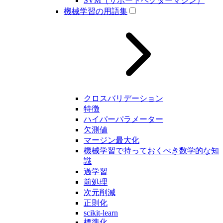
SVM（サポートベクターマシン）
機械学習の用語集
クロスバリデーション
特徴
ハイパーパラメーター
欠測値
マージン最大化
機械学習で持っておくべき数学的な知
識
過学習
前処理
次元削減
正則化
scikit-learn
標準化