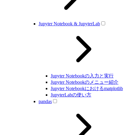
Jupyter Notebook & JupyterLab
Jupyter Notebookの入力と実行
Jupyter Notebookのメニュー紹介
Jupyter Notebookにおけるmatplotlib
JupyterLabの使い方
pandas