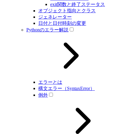
exit関数と終了ステータス
オブジェクト指向とクラス
ジェネレーター
日付と日付時刻の変更
Pythonのエラー解説
エラーとは
構文エラー（SyntaxError）
例外