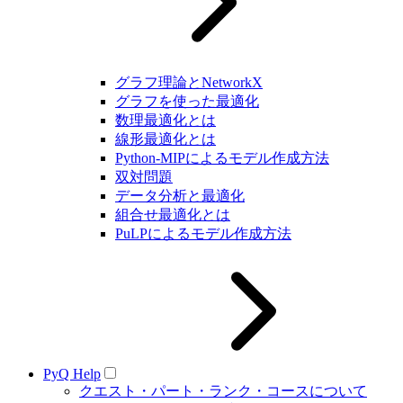
グラフ理論とNetworkX
グラフを使った最適化
数理最適化とは
線形最適化とは
Python-MIPによるモデル作成方法
双対問題
データ分析と最適化
組合せ最適化とは
PuLPによるモデル作成方法
PyQ Help
クエスト・パート・ランク・コースについて