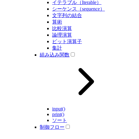
イテラブル（Iterable）
シーケンス（sequence）
文字列の結合
算術
比較演算
論理演算
ビット演算子
集計
組み込み関数
input()
print()
ソート
制御フロー