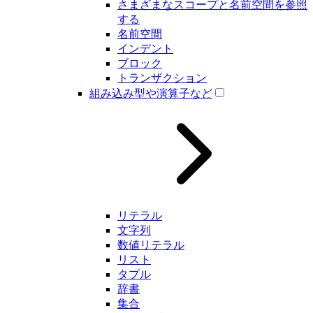
さまざまなスコープと名前空間を参照
する
名前空間
インデント
ブロック
トランザクション
組み込み型や演算子など
リテラル
文字列
数値リテラル
リスト
タプル
辞書
集合