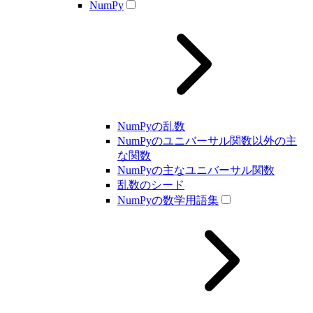
NumPy
NumPyの乱数
NumPyのユニバーサル関数以外の主
な関数
NumPyの主なユニバーサル関数
乱数のシード
NumPyの数学用語集