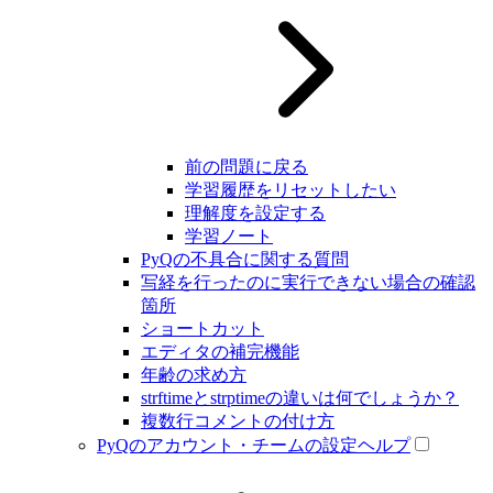
前の問題に戻る
学習履歴をリセットしたい
理解度を設定する
学習ノート
PyQの不具合に関する質問
写経を行ったのに実行できない場合の確認
箇所
ショートカット
エディタの補完機能
年齢の求め方
strftimeとstrptimeの違いは何でしょうか？
複数行コメントの付け方
PyQのアカウント・チームの設定ヘルプ