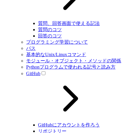
質問、回答画面で使える記法
質問のコツ
回答のコツ
プログラミング学習について
パス
基本的なUnix/Linuxコマンド
モジュール・オブジェクト・メソッドの関係
Pythonプログラムで使われる記号と読み方
GitHub
GitHubにアカウントを作ろう
リポジトリー