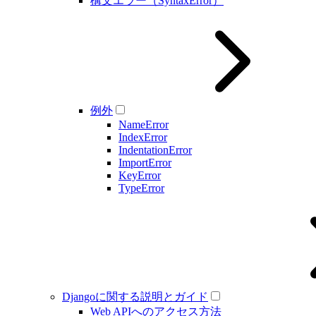
構文エラー（SyntaxError）
例外
NameError
IndexError
IndentationError
ImportError
KeyError
TypeError
Djangoに関する説明とガイド
Web APIへのアクセス方法