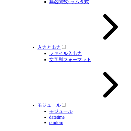
無名関数: ラムダ式
入力と出力
ファイル入出力
文字列フォーマット
モジュール
モジュール
datetime
random