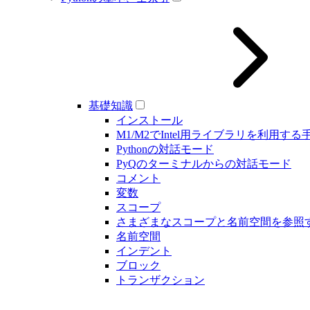
基礎知識
インストール
M1/M2でIntel用ライブラリを利用する
Pythonの対話モード
PyQのターミナルからの対話モード
コメント
変数
スコープ
さまざまなスコープと名前空間を参照
名前空間
インデント
ブロック
トランザクション