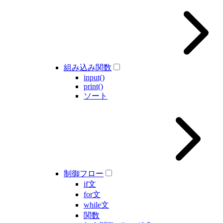
組み込み関数
input()
print()
ソート
制御フロー
if文
for文
while文
関数