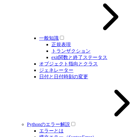
一般知識
正規表現
トランザクション
exit関数と終了ステータス
オブジェクト指向とクラス
ジェネレーター
日付と日付時刻の変更
Pythonのエラー解説
エラーとは