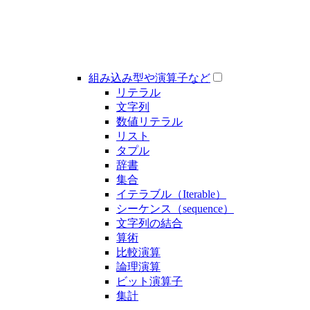
組み込み型や演算子など
リテラル
文字列
数値リテラル
リスト
タプル
辞書
集合
イテラブル（Iterable）
シーケンス（sequence）
文字列の結合
算術
比較演算
論理演算
ビット演算子
集計