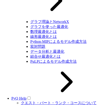
グラフ理論とNetworkX
グラフを使った最適化
数理最適化とは
線形最適化とは
Python-MIPによるモデル作成方法
双対問題
データ分析と最適化
組合せ最適化とは
PuLPによるモデル作成方法
PyQ Help
クエスト・パート・ランク・コースについて