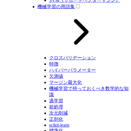
SVM（サポートベクターマシン）
機械学習の用語集
クロスバリデーション
特徴
ハイパーパラメーター
欠測値
マージン最大化
機械学習で持っておくべき数学的な知
識
過学習
前処理
次元削減
正則化
scikit-learn
標準化