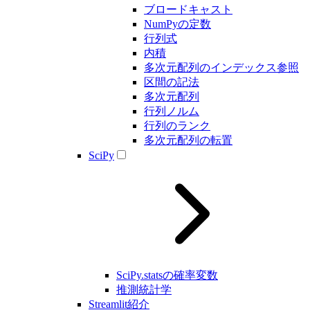
ブロードキャスト
NumPyの定数
行列式
内積
多次元配列のインデックス参照
区間の記法
多次元配列
行列ノルム
行列のランク
多次元配列の転置
SciPy
SciPy.statsの確率変数
推測統計学
Streamlit紹介