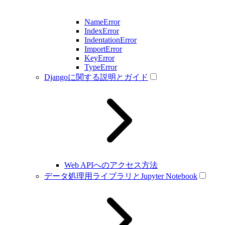
NameError
IndexError
IndentationError
ImportError
KeyError
TypeError
Djangoに関する説明とガイド
Web APIへのアクセス方法
データ処理用ライブラリとJupyter Notebook