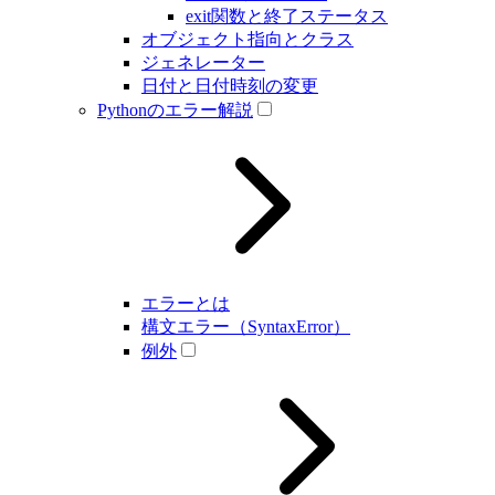
exit関数と終了ステータス
オブジェクト指向とクラス
ジェネレーター
日付と日付時刻の変更
Pythonのエラー解説
エラーとは
構文エラー（SyntaxError）
例外