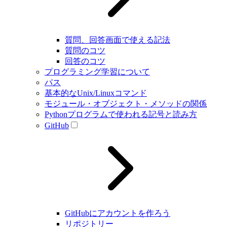
質問、回答画面で使える記法
質問のコツ
回答のコツ
プログラミング学習について
パス
基本的なUnix/Linuxコマンド
モジュール・オブジェクト・メソッドの関係
Pythonプログラムで使われる記号と読み方
GitHub
GitHubにアカウントを作ろう
リポジトリー