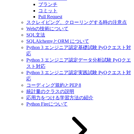
ブランチ
コミット
Pull Request
スクレイピング、クローリングする時の注意点
Webの技術について
SQL文法
SQLAlchemyとORM について
Python 3 エンジニア認定基礎試験 PyQクエスト対
応
Python 3 エンジニア認定データ分析試験 PyQクエ
スト対応
Python 3 エンジニア認定実践試験 PyQクエスト対
応
コーディング規約とPEP 8
統計量のクラスの説明
応用力をつける学習方法の紹介
Python Fireについて