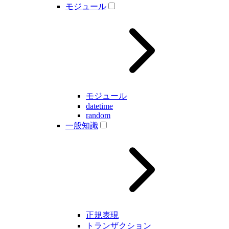
モジュール
モジュール
datetime
random
一般知識
正規表現
トランザクション