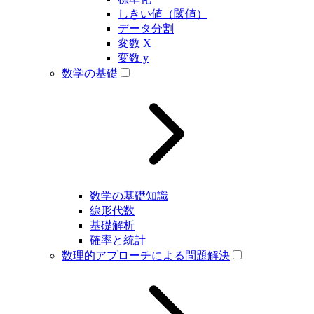
しきい値（閾値）
データ分割
変数 X
変数 y
数学の基礎
数学の基礎知識
線形代数
基礎解析
確率と統計
数理的アプローチによる問題解決