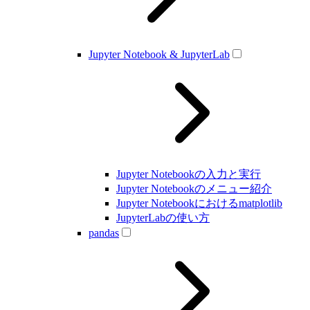
Jupyter Notebook & JupyterLab
Jupyter Notebookの入力と実行
Jupyter Notebookのメニュー紹介
Jupyter Notebookにおけるmatplotlib
JupyterLabの使い方
pandas