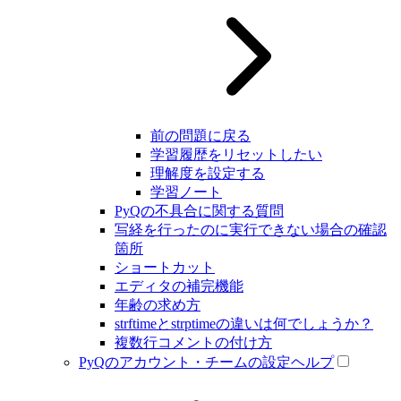
前の問題に戻る
学習履歴をリセットしたい
理解度を設定する
学習ノート
PyQの不具合に関する質問
写経を行ったのに実行できない場合の確認
箇所
ショートカット
エディタの補完機能
年齢の求め方
strftimeとstrptimeの違いは何でしょうか？
複数行コメントの付け方
PyQのアカウント・チームの設定ヘルプ