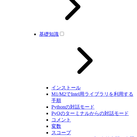
基礎知識
インストール
M1/M2でIntel用ライブラリを利用する
手順
Pythonの対話モード
PyQのターミナルからの対話モード
コメント
変数
スコープ