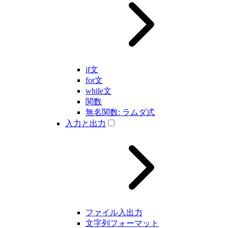
if文
for文
while文
関数
無名関数: ラムダ式
入力と出力
ファイル入出力
文字列フォーマット