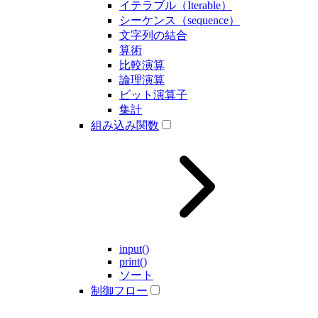
イテラブル（Iterable）
シーケンス（sequence）
文字列の結合
算術
比較演算
論理演算
ビット演算子
集計
組み込み関数
input()
print()
ソート
制御フロー