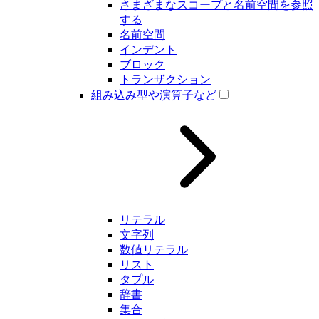
さまざまなスコープと名前空間を参照
する
名前空間
インデント
ブロック
トランザクション
組み込み型や演算子など
リテラル
文字列
数値リテラル
リスト
タプル
辞書
集合