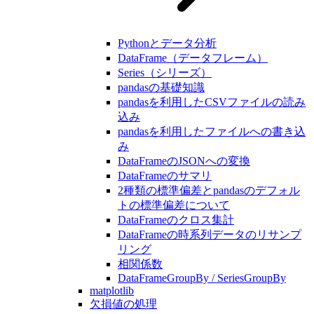
Pythonとデータ分析
DataFrame（データフレーム）
Series（シリーズ）
pandasの基礎知識
pandasを利用したCSVファイルの読み
込み
pandasを利用したファイルへの書き込
み
DataFrameのJSONへの変換
DataFrameのサマリ
2種類の標準偏差とpandasのデフォル
トの標準偏差について
DataFrameのクロス集計
DataFrameの時系列データのリサンプ
リング
相関係数
DataFrameGroupBy / SeriesGroupBy
matplotlib
欠損値の処理