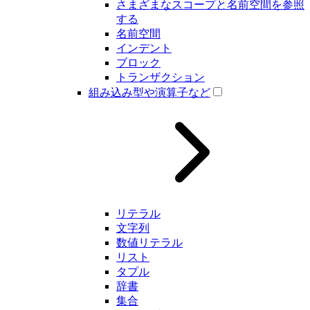
さまざまなスコープと名前空間を参照
する
名前空間
インデント
ブロック
トランザクション
組み込み型や演算子など
リテラル
文字列
数値リテラル
リスト
タプル
辞書
集合