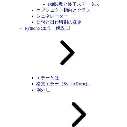
exit関数と終了ステータス
オブジェクト指向とクラス
ジェネレーター
日付と日付時刻の変更
Pythonのエラー解説
エラーとは
構文エラー（SyntaxError）
例外