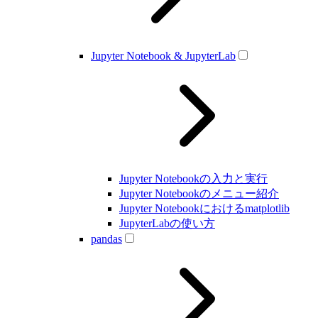
Jupyter Notebook & JupyterLab
Jupyter Notebookの入力と実行
Jupyter Notebookのメニュー紹介
Jupyter Notebookにおけるmatplotlib
JupyterLabの使い方
pandas