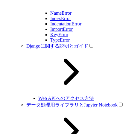
NameError
IndexError
IndentationError
ImportError
KeyError
TypeError
Djangoに関する説明とガイド
Web APIへのアクセス方法
データ処理用ライブラリとJupyter Notebook