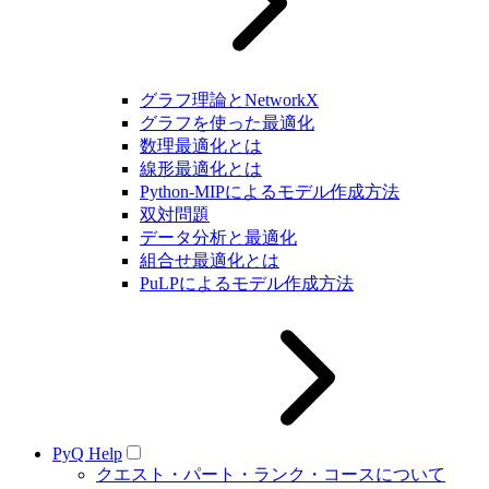
グラフ理論とNetworkX
グラフを使った最適化
数理最適化とは
線形最適化とは
Python-MIPによるモデル作成方法
双対問題
データ分析と最適化
組合せ最適化とは
PuLPによるモデル作成方法
PyQ Help
クエスト・パート・ランク・コースについて