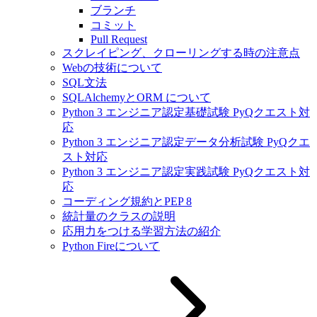
ブランチ
コミット
Pull Request
スクレイピング、クローリングする時の注意点
Webの技術について
SQL文法
SQLAlchemyとORM について
Python 3 エンジニア認定基礎試験 PyQクエスト対
応
Python 3 エンジニア認定データ分析試験 PyQクエ
スト対応
Python 3 エンジニア認定実践試験 PyQクエスト対
応
コーディング規約とPEP 8
統計量のクラスの説明
応用力をつける学習方法の紹介
Python Fireについて