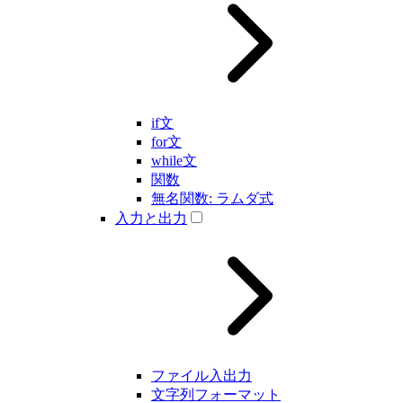
if文
for文
while文
関数
無名関数: ラムダ式
入力と出力
ファイル入出力
文字列フォーマット