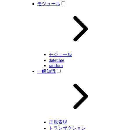
モジュール
モジュール
datetime
random
一般知識
正規表現
トランザクション