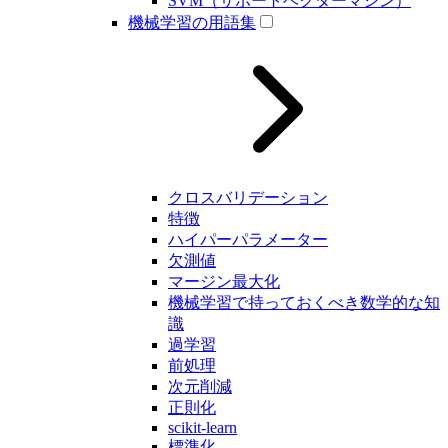
SVM（サポートベクターマシン）
機械学習の用語集
クロスバリデーション
特徴
ハイパーパラメーター
欠測値
マージン最大化
機械学習で持っておくべき数学的な知
識
過学習
前処理
次元削減
正則化
scikit-learn
標準化