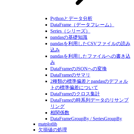
Pythonとデータ分析
DataFrame（データフレーム）
Series（シリーズ）
pandasの基礎知識
pandasを利用したCSVファイルの読み
込み
pandasを利用したファイルへの書き込
み
DataFrameのJSONへの変換
DataFrameのサマリ
2種類の標準偏差とpandasのデフォル
トの標準偏差について
DataFrameのクロス集計
DataFrameの時系列データのリサンプ
リング
相関係数
DataFrameGroupBy / SeriesGroupBy
matplotlib
欠損値の処理