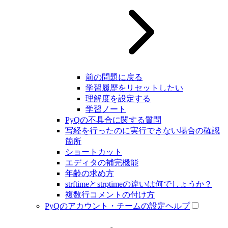
前の問題に戻る
学習履歴をリセットしたい
理解度を設定する
学習ノート
PyQの不具合に関する質問
写経を行ったのに実行できない場合の確認
箇所
ショートカット
エディタの補完機能
年齢の求め方
strftimeとstrptimeの違いは何でしょうか？
複数行コメントの付け方
PyQのアカウント・チームの設定ヘルプ