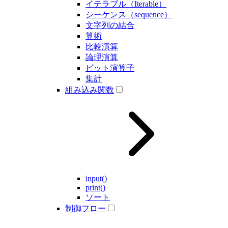
イテラブル（Iterable）
シーケンス（sequence）
文字列の結合
算術
比較演算
論理演算
ビット演算子
集計
組み込み関数
input()
print()
ソート
制御フロー