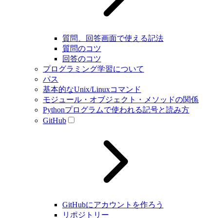
質問、回答画面で使える記法
質問のコツ
回答のコツ
プログラミング学習について
パス
基本的なUnix/Linuxコマンド
モジュール・オブジェクト・メソッドの関係
Pythonプログラムで使われる記号と読み方
GitHub
GitHubにアカウントを作ろう
リポジトリー