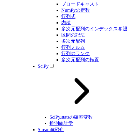
ブロードキャスト
NumPyの定数
行列式
内積
多次元配列のインデックス参照
区間の記法
多次元配列
行列ノルム
行列のランク
多次元配列の転置
SciPy
SciPy.statsの確率変数
推測統計学
Streamlit紹介