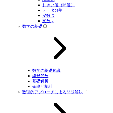
しきい値（閾値）
データ分割
変数 X
変数 y
数学の基礎
数学の基礎知識
線形代数
基礎解析
確率と統計
数理的アプローチによる問題解決