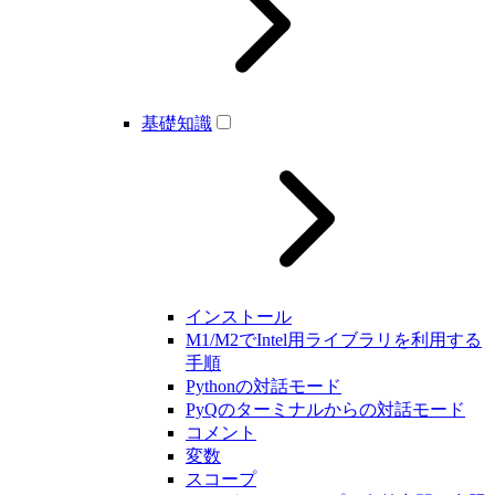
基礎知識
インストール
M1/M2でIntel用ライブラリを利用する
手順
Pythonの対話モード
PyQのターミナルからの対話モード
コメント
変数
スコープ