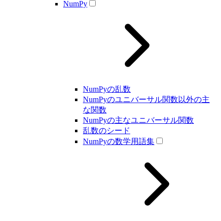
NumPy
NumPyの乱数
NumPyのユニバーサル関数以外の主
な関数
NumPyの主なユニバーサル関数
乱数のシード
NumPyの数学用語集