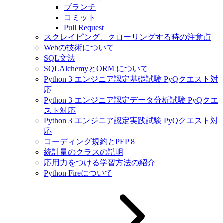
ブランチ
コミット
Pull Request
スクレイピング、クローリングする時の注意点
Webの技術について
SQL文法
SQLAlchemyとORM について
Python 3 エンジニア認定基礎試験 PyQクエスト対
応
Python 3 エンジニア認定データ分析試験 PyQクエ
スト対応
Python 3 エンジニア認定実践試験 PyQクエスト対
応
コーディング規約とPEP 8
統計量のクラスの説明
応用力をつける学習方法の紹介
Python Fireについて