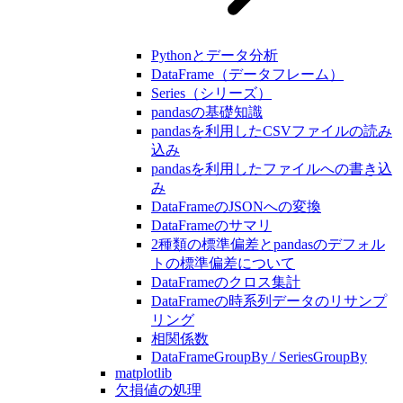
Pythonとデータ分析
DataFrame（データフレーム）
Series（シリーズ）
pandasの基礎知識
pandasを利用したCSVファイルの読み
込み
pandasを利用したファイルへの書き込
み
DataFrameのJSONへの変換
DataFrameのサマリ
2種類の標準偏差とpandasのデフォル
トの標準偏差について
DataFrameのクロス集計
DataFrameの時系列データのリサンプ
リング
相関係数
DataFrameGroupBy / SeriesGroupBy
matplotlib
欠損値の処理