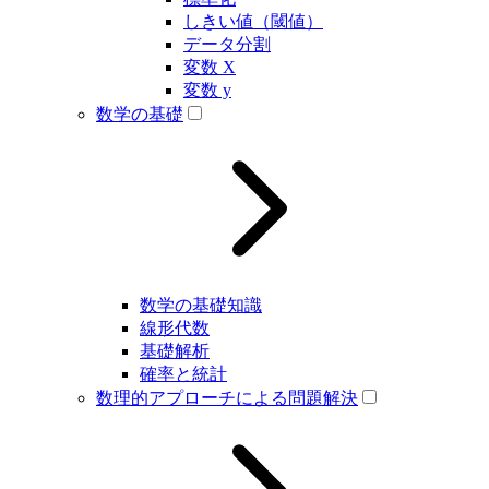
しきい値（閾値）
データ分割
変数 X
変数 y
数学の基礎
数学の基礎知識
線形代数
基礎解析
確率と統計
数理的アプローチによる問題解決