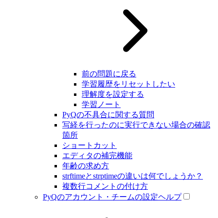
前の問題に戻る
学習履歴をリセットしたい
理解度を設定する
学習ノート
PyQの不具合に関する質問
写経を行ったのに実行できない場合の確認
箇所
ショートカット
エディタの補完機能
年齢の求め方
strftimeとstrptimeの違いは何でしょうか？
複数行コメントの付け方
PyQのアカウント・チームの設定ヘルプ