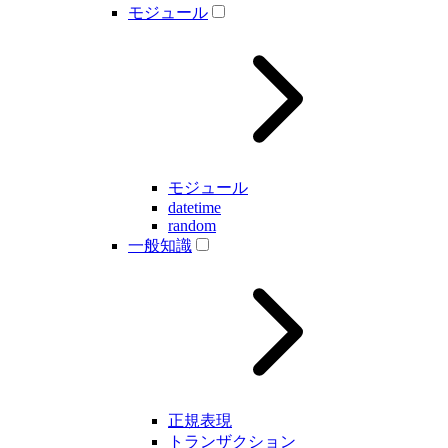
モジュール
モジュール
datetime
random
一般知識
正規表現
トランザクション