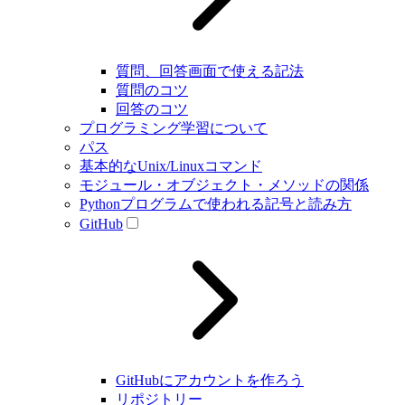
質問、回答画面で使える記法
質問のコツ
回答のコツ
プログラミング学習について
パス
基本的なUnix/Linuxコマンド
モジュール・オブジェクト・メソッドの関係
Pythonプログラムで使われる記号と読み方
GitHub
GitHubにアカウントを作ろう
リポジトリー