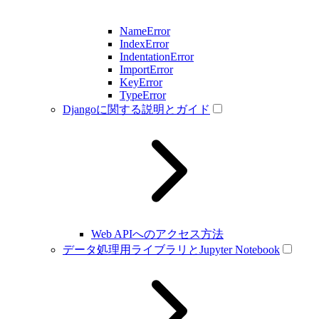
NameError
IndexError
IndentationError
ImportError
KeyError
TypeError
Djangoに関する説明とガイド
Web APIへのアクセス方法
データ処理用ライブラリとJupyter Notebook