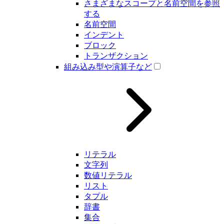
さまざまなスコープと名前空間を参照
する
名前空間
インデント
ブロック
トランザクション
組み込み型や演算子など
リテラル
文字列
数値リテラル
リスト
タプル
辞書
集合