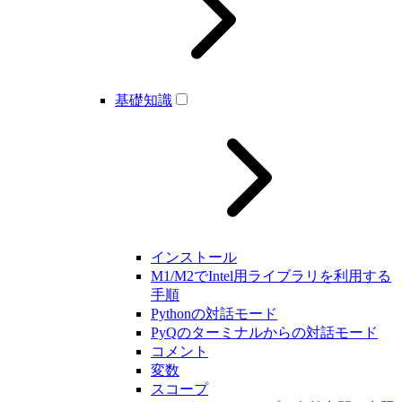
基礎知識
インストール
M1/M2でIntel用ライブラリを利用する
手順
Pythonの対話モード
PyQのターミナルからの対話モード
コメント
変数
スコープ