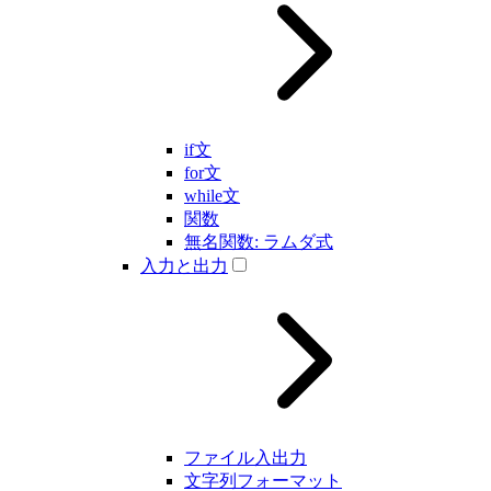
if文
for文
while文
関数
無名関数: ラムダ式
入力と出力
ファイル入出力
文字列フォーマット