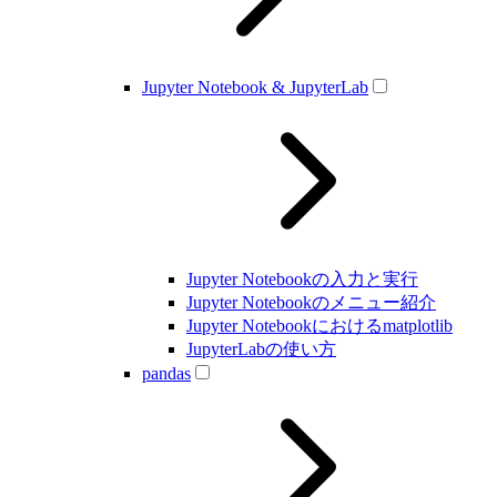
Jupyter Notebook & JupyterLab
Jupyter Notebookの入力と実行
Jupyter Notebookのメニュー紹介
Jupyter Notebookにおけるmatplotlib
JupyterLabの使い方
pandas