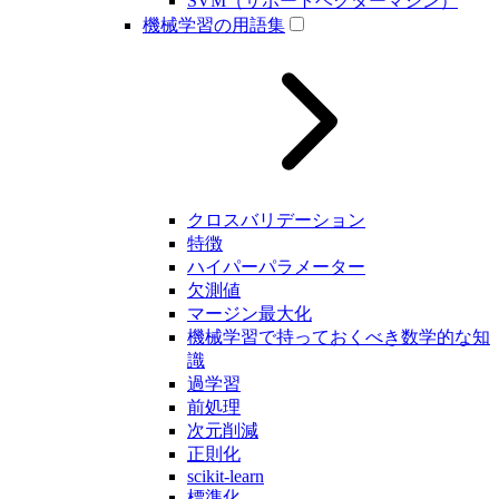
SVM（サポートベクターマシン）
機械学習の用語集
クロスバリデーション
特徴
ハイパーパラメーター
欠測値
マージン最大化
機械学習で持っておくべき数学的な知
識
過学習
前処理
次元削減
正則化
scikit-learn
標準化