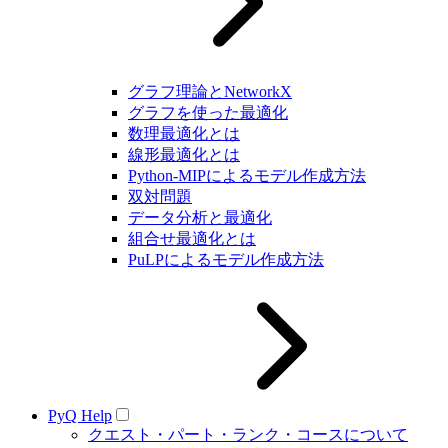
グラフ理論とNetworkX
グラフを使った最適化
数理最適化とは
線形最適化とは
Python-MIPによるモデル作成方法
双対問題
データ分析と最適化
組合せ最適化とは
PuLPによるモデル作成方法
PyQ Help
クエスト・パート・ランク・コースについて