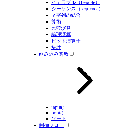
イテラブル（Iterable）
シーケンス（sequence）
文字列の結合
算術
比較演算
論理演算
ビット演算子
集計
組み込み関数
input()
print()
ソート
制御フロー