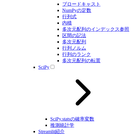
ブロードキャスト
NumPyの定数
行列式
内積
多次元配列のインデックス参照
区間の記法
多次元配列
行列ノルム
行列のランク
多次元配列の転置
SciPy
SciPy.statsの確率変数
推測統計学
Streamlit紹介