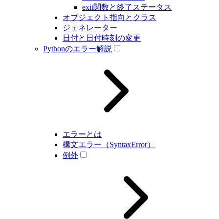
exit関数と終了ステータス
オブジェクト指向とクラス
ジェネレーター
日付と日付時刻の変更
Pythonのエラー解説
エラーとは
構文エラー（SyntaxError）
例外