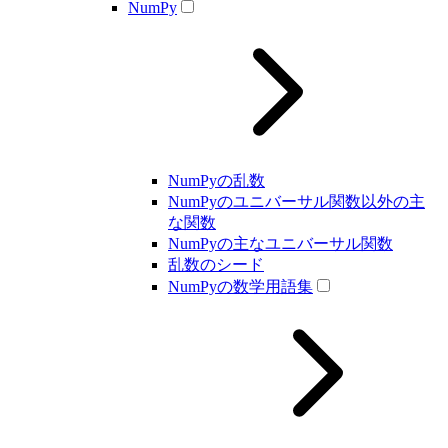
NumPy
NumPyの乱数
NumPyのユニバーサル関数以外の主
な関数
NumPyの主なユニバーサル関数
乱数のシード
NumPyの数学用語集