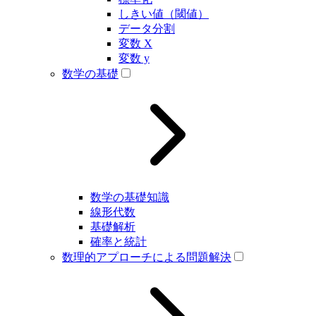
しきい値（閾値）
データ分割
変数 X
変数 y
数学の基礎
数学の基礎知識
線形代数
基礎解析
確率と統計
数理的アプローチによる問題解決