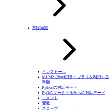
基礎知識
インストール
M1/M2でIntel用ライブラリを利用する
手順
Pythonの対話モード
PyQのターミナルからの対話モード
コメント
変数
スコープ