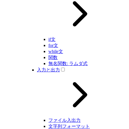
if文
for文
while文
関数
無名関数: ラムダ式
入力と出力
ファイル入出力
文字列フォーマット