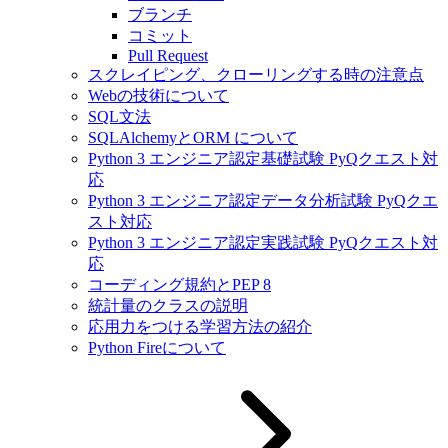
ブランチ
コミット
Pull Request
スクレイピング、クローリングする時の注意点
Webの技術について
SQL文法
SQLAlchemyとORM について
Python 3 エンジニア認定基礎試験 PyQクエスト対
応
Python 3 エンジニア認定データ分析試験 PyQクエ
スト対応
Python 3 エンジニア認定実践試験 PyQクエスト対
応
コーディング規約とPEP 8
統計量のクラスの説明
応用力をつける学習方法の紹介
Python Fireについて