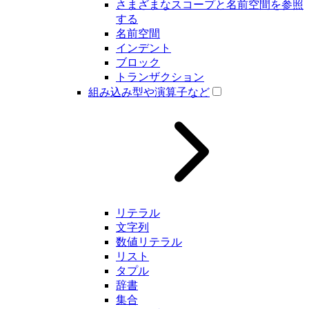
さまざまなスコープと名前空間を参照
する
名前空間
インデント
ブロック
トランザクション
組み込み型や演算子など
リテラル
文字列
数値リテラル
リスト
タプル
辞書
集合