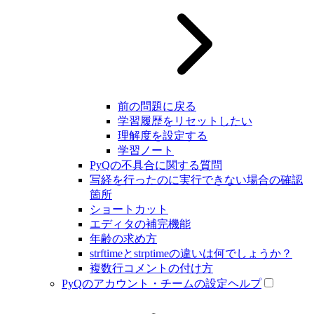
前の問題に戻る
学習履歴をリセットしたい
理解度を設定する
学習ノート
PyQの不具合に関する質問
写経を行ったのに実行できない場合の確認
箇所
ショートカット
エディタの補完機能
年齢の求め方
strftimeとstrptimeの違いは何でしょうか？
複数行コメントの付け方
PyQのアカウント・チームの設定ヘルプ