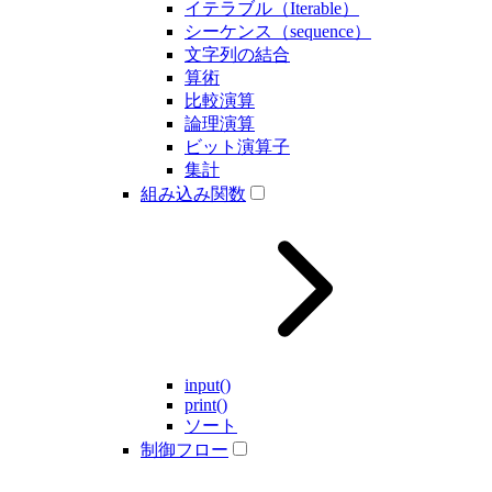
イテラブル（Iterable）
シーケンス（sequence）
文字列の結合
算術
比較演算
論理演算
ビット演算子
集計
組み込み関数
input()
print()
ソート
制御フロー