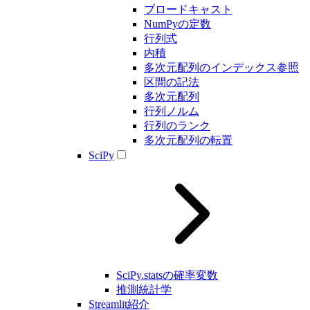
ブロードキャスト
NumPyの定数
行列式
内積
多次元配列のインデックス参照
区間の記法
多次元配列
行列ノルム
行列のランク
多次元配列の転置
SciPy
SciPy.statsの確率変数
推測統計学
Streamlit紹介