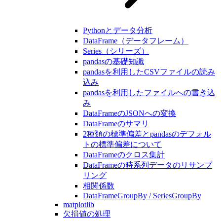
Pythonとデータ分析
DataFrame（データフレーム）
Series（シリーズ）
pandasの基礎知識
pandasを利用したCSVファイルの読み
込み
pandasを利用したファイルへの書き込
み
DataFrameのJSONへの変換
DataFrameのサマリ
2種類の標準偏差とpandasのデフォル
トの標準偏差について
DataFrameのクロス集計
DataFrameの時系列データのリサンプ
リング
相関係数
DataFrameGroupBy / SeriesGroupBy
matplotlib
欠損値の処理