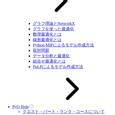
グラフ理論とNetworkX
グラフを使った最適化
数理最適化とは
線形最適化とは
Python-MIPによるモデル作成方法
双対問題
データ分析と最適化
組合せ最適化とは
PuLPによるモデル作成方法
PyQ Help
クエスト・パート・ランク・コースについて