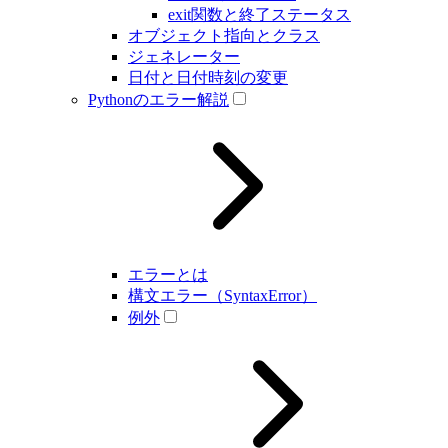
exit関数と終了ステータス
オブジェクト指向とクラス
ジェネレーター
日付と日付時刻の変更
Pythonのエラー解説
エラーとは
構文エラー（SyntaxError）
例外