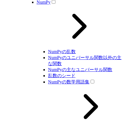
NumPy
NumPyの乱数
NumPyのユニバーサル関数以外の主
な関数
NumPyの主なユニバーサル関数
乱数のシード
NumPyの数学用語集