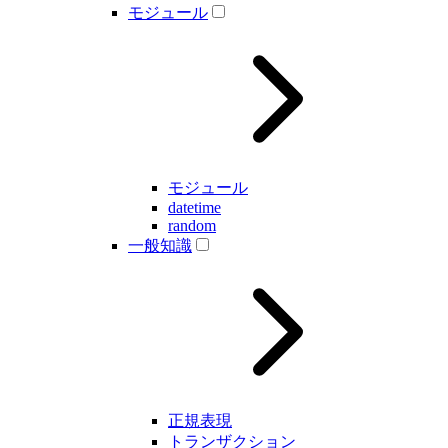
モジュール
モジュール
datetime
random
一般知識
正規表現
トランザクション