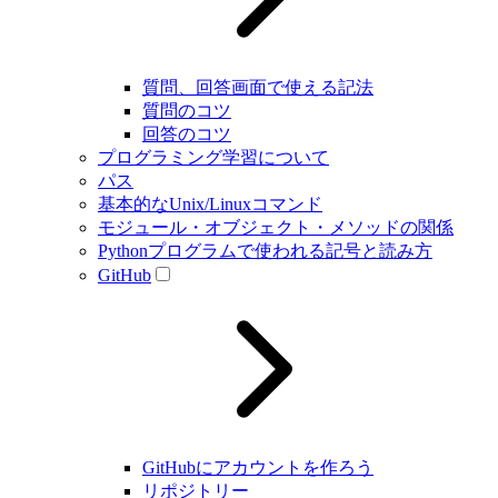
質問、回答画面で使える記法
質問のコツ
回答のコツ
プログラミング学習について
パス
基本的なUnix/Linuxコマンド
モジュール・オブジェクト・メソッドの関係
Pythonプログラムで使われる記号と読み方
GitHub
GitHubにアカウントを作ろう
リポジトリー