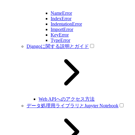
NameError
IndexError
IndentationError
ImportError
KeyError
TypeError
Djangoに関する説明とガイド
Web APIへのアクセス方法
データ処理用ライブラリとJupyter Notebook