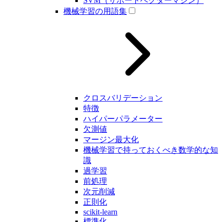
SVM（サポートベクターマシン）
機械学習の用語集
クロスバリデーション
特徴
ハイパーパラメーター
欠測値
マージン最大化
機械学習で持っておくべき数学的な知
識
過学習
前処理
次元削減
正則化
scikit-learn
標準化