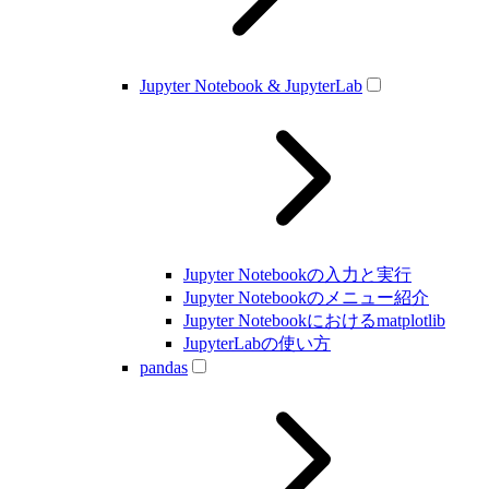
Jupyter Notebook & JupyterLab
Jupyter Notebookの入力と実行
Jupyter Notebookのメニュー紹介
Jupyter Notebookにおけるmatplotlib
JupyterLabの使い方
pandas