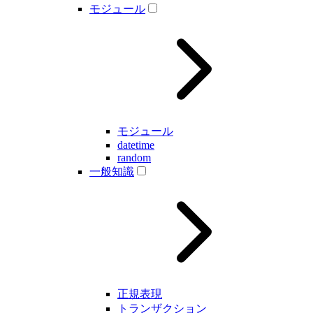
モジュール
モジュール
datetime
random
一般知識
正規表現
トランザクション