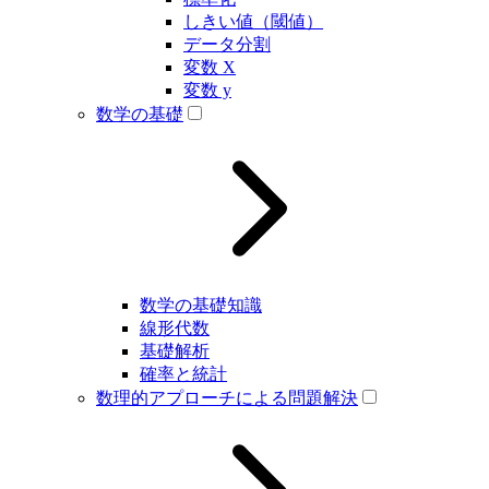
しきい値（閾値）
データ分割
変数 X
変数 y
数学の基礎
数学の基礎知識
線形代数
基礎解析
確率と統計
数理的アプローチによる問題解決