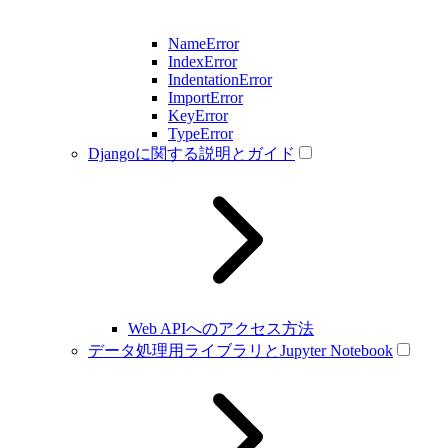
NameError
IndexError
IndentationError
ImportError
KeyError
TypeError
Djangoに関する説明とガイド
Web APIへのアクセス方法
データ処理用ライブラリとJupyter Notebook