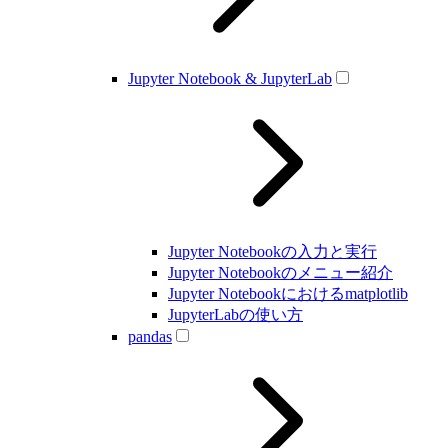
Jupyter Notebook & JupyterLab
Jupyter Notebookの入力と実行
Jupyter Notebookのメニュー紹介
Jupyter Notebookにおけるmatplotlib
JupyterLabの使い方
pandas