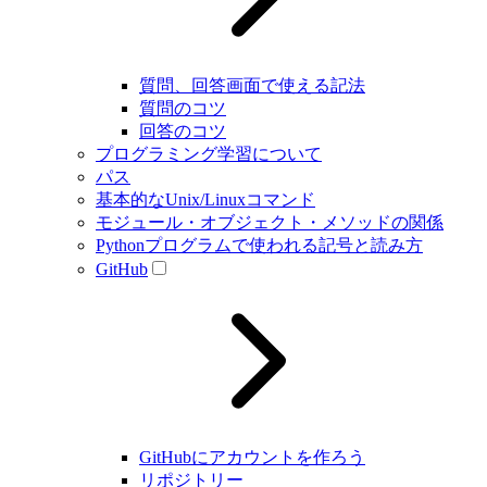
質問、回答画面で使える記法
質問のコツ
回答のコツ
プログラミング学習について
パス
基本的なUnix/Linuxコマンド
モジュール・オブジェクト・メソッドの関係
Pythonプログラムで使われる記号と読み方
GitHub
GitHubにアカウントを作ろう
リポジトリー