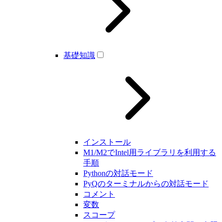
基礎知識
インストール
M1/M2でIntel用ライブラリを利用する
手順
Pythonの対話モード
PyQのターミナルからの対話モード
コメント
変数
スコープ