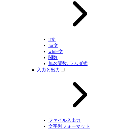
if文
for文
while文
関数
無名関数: ラムダ式
入力と出力
ファイル入出力
文字列フォーマット