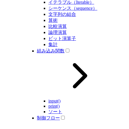
イテラブル（Iterable）
シーケンス（sequence）
文字列の結合
算術
比較演算
論理演算
ビット演算子
集計
組み込み関数
input()
print()
ソート
制御フロー