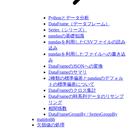
Pythonとデータ分析
DataFrame（データフレーム）
Series（シリーズ）
pandasの基礎知識
pandasを利用したCSVファイルの読み
込み
pandasを利用したファイルへの書き込
み
DataFrameのJSONへの変換
DataFrameのサマリ
2種類の標準偏差とpandasのデフォル
トの標準偏差について
DataFrameのクロス集計
DataFrameの時系列データのリサンプ
リング
相関係数
DataFrameGroupBy / SeriesGroupBy
matplotlib
欠損値の処理