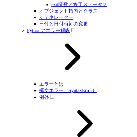
exit関数と終了ステータス
オブジェクト指向とクラス
ジェネレーター
日付と日付時刻の変更
Pythonのエラー解説
エラーとは
構文エラー（SyntaxError）
例外