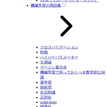
SVM（サポートベクターマシン）
機械学習の用語集
クロスバリデーション
特徴
ハイパーパラメーター
欠測値
マージン最大化
機械学習で持っておくべき数学的な知
識
過学習
前処理
次元削減
正則化
scikit-learn
標準化