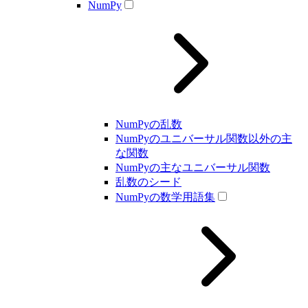
NumPy
NumPyの乱数
NumPyのユニバーサル関数以外の主
な関数
NumPyの主なユニバーサル関数
乱数のシード
NumPyの数学用語集