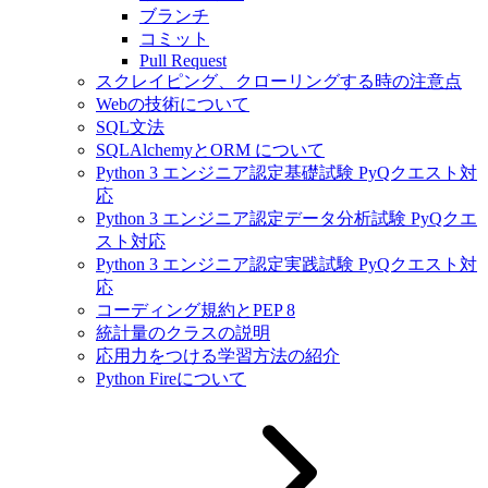
ブランチ
コミット
Pull Request
スクレイピング、クローリングする時の注意点
Webの技術について
SQL文法
SQLAlchemyとORM について
Python 3 エンジニア認定基礎試験 PyQクエスト対
応
Python 3 エンジニア認定データ分析試験 PyQクエ
スト対応
Python 3 エンジニア認定実践試験 PyQクエスト対
応
コーディング規約とPEP 8
統計量のクラスの説明
応用力をつける学習方法の紹介
Python Fireについて