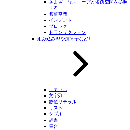
さまざまなスコープと名前空間を参照
する
名前空間
インデント
ブロック
トランザクション
組み込み型や演算子など
リテラル
文字列
数値リテラル
リスト
タプル
辞書
集合