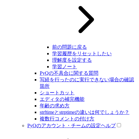
前の問題に戻る
学習履歴をリセットしたい
理解度を設定する
学習ノート
PyQの不具合に関する質問
写経を行ったのに実行できない場合の確認
箇所
ショートカット
エディタの補完機能
年齢の求め方
strftimeとstrptimeの違いは何でしょうか？
複数行コメントの付け方
PyQのアカウント・チームの設定ヘルプ