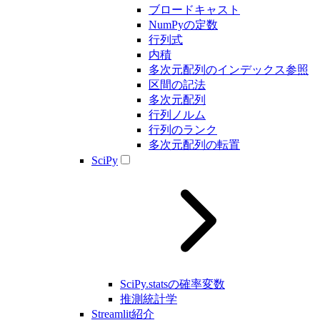
ブロードキャスト
NumPyの定数
行列式
内積
多次元配列のインデックス参照
区間の記法
多次元配列
行列ノルム
行列のランク
多次元配列の転置
SciPy
SciPy.statsの確率変数
推測統計学
Streamlit紹介