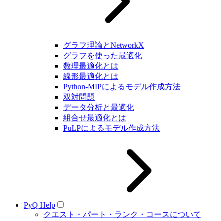
グラフ理論とNetworkX
グラフを使った最適化
数理最適化とは
線形最適化とは
Python-MIPによるモデル作成方法
双対問題
データ分析と最適化
組合せ最適化とは
PuLPによるモデル作成方法
PyQ Help
クエスト・パート・ランク・コースについて