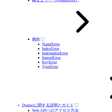
構文エラー（SyntaxError）
例外
NameError
IndexError
IndentationError
ImportError
KeyError
TypeError
Djangoに関する説明とガイド
Web APIへのアクセス方法