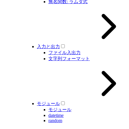
無名関数: ラムダ式
入力と出力
ファイル入出力
文字列フォーマット
モジュール
モジュール
datetime
random