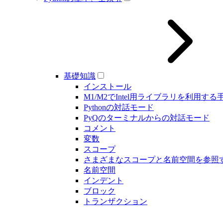
基礎知識
インストール
M1/M2でIntel用ライブラリを利用する
Pythonの対話モード
PyQのターミナルからの対話モード
コメント
変数
スコープ
さまざまなスコープと名前空間を参照
名前空間
インデント
ブロック
トランザクション