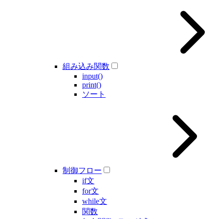
組み込み関数
input()
print()
ソート
制御フロー
if文
for文
while文
関数