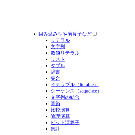
組み込み型や演算子など
リテラル
文字列
数値リテラル
リスト
タプル
辞書
集合
イテラブル（Iterable）
シーケンス（sequence）
文字列の結合
算術
比較演算
論理演算
ビット演算子
集計