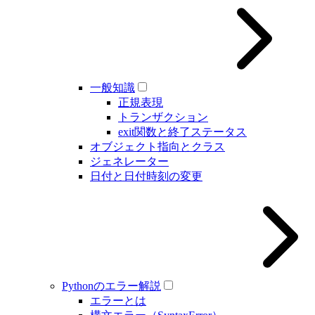
一般知識
正規表現
トランザクション
exit関数と終了ステータス
オブジェクト指向とクラス
ジェネレーター
日付と日付時刻の変更
Pythonのエラー解説
エラーとは