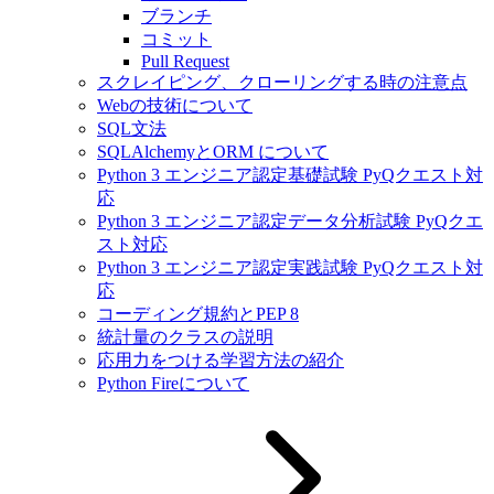
ブランチ
コミット
Pull Request
スクレイピング、クローリングする時の注意点
Webの技術について
SQL文法
SQLAlchemyとORM について
Python 3 エンジニア認定基礎試験 PyQクエスト対
応
Python 3 エンジニア認定データ分析試験 PyQクエ
スト対応
Python 3 エンジニア認定実践試験 PyQクエスト対
応
コーディング規約とPEP 8
統計量のクラスの説明
応用力をつける学習方法の紹介
Python Fireについて