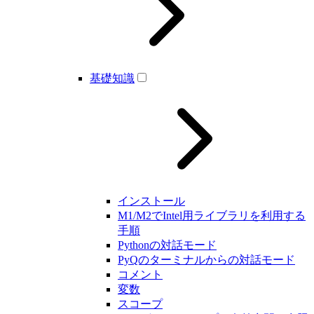
基礎知識
インストール
M1/M2でIntel用ライブラリを利用する
手順
Pythonの対話モード
PyQのターミナルからの対話モード
コメント
変数
スコープ