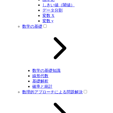
しきい値（閾値）
データ分割
変数 X
変数 y
数学の基礎
数学の基礎知識
線形代数
基礎解析
確率と統計
数理的アプローチによる問題解決