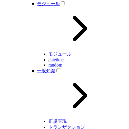
モジュール
モジュール
datetime
random
一般知識
正規表現
トランザクション