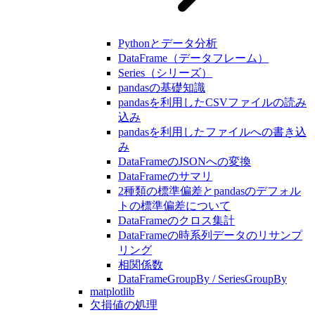
Pythonとデータ分析
DataFrame（データフレーム）
Series（シリーズ）
pandasの基礎知識
pandasを利用したCSVファイルの読み
込み
pandasを利用したファイルへの書き込
み
DataFrameのJSONへの変換
DataFrameのサマリ
2種類の標準偏差とpandasのデフォル
トの標準偏差について
DataFrameのクロス集計
DataFrameの時系列データのリサンプ
リング
相関係数
DataFrameGroupBy / SeriesGroupBy
matplotlib
欠損値の処理