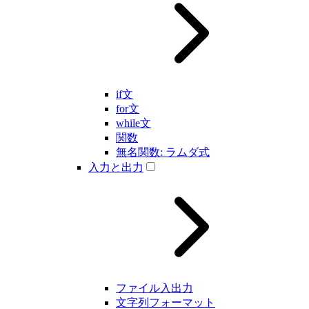
if文
for文
while文
関数
無名関数: ラムダ式
入力と出力
ファイル入出力
文字列フォーマット