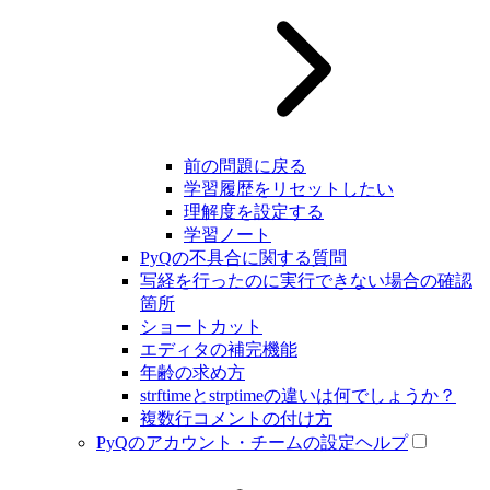
前の問題に戻る
学習履歴をリセットしたい
理解度を設定する
学習ノート
PyQの不具合に関する質問
写経を行ったのに実行できない場合の確認
箇所
ショートカット
エディタの補完機能
年齢の求め方
strftimeとstrptimeの違いは何でしょうか？
複数行コメントの付け方
PyQのアカウント・チームの設定ヘルプ