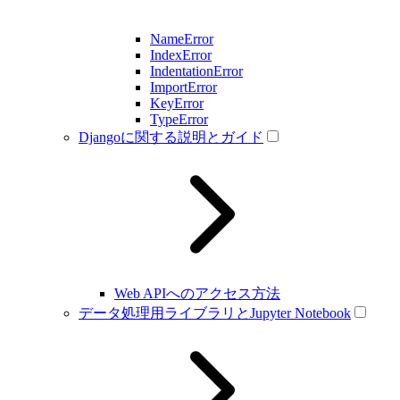
NameError
IndexError
IndentationError
ImportError
KeyError
TypeError
Djangoに関する説明とガイド
Web APIへのアクセス方法
データ処理用ライブラリとJupyter Notebook