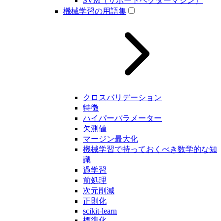
SVM（サポートベクターマシン）
機械学習の用語集
クロスバリデーション
特徴
ハイパーパラメーター
欠測値
マージン最大化
機械学習で持っておくべき数学的な知
識
過学習
前処理
次元削減
正則化
scikit-learn
標準化