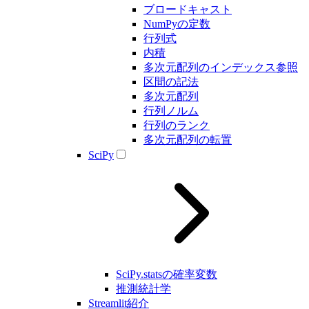
ブロードキャスト
NumPyの定数
行列式
内積
多次元配列のインデックス参照
区間の記法
多次元配列
行列ノルム
行列のランク
多次元配列の転置
SciPy
SciPy.statsの確率変数
推測統計学
Streamlit紹介