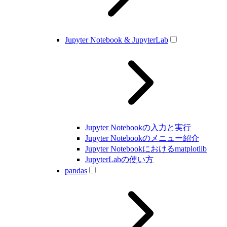
Jupyter Notebook & JupyterLab
Jupyter Notebookの入力と実行
Jupyter Notebookのメニュー紹介
Jupyter Notebookにおけるmatplotlib
JupyterLabの使い方
pandas