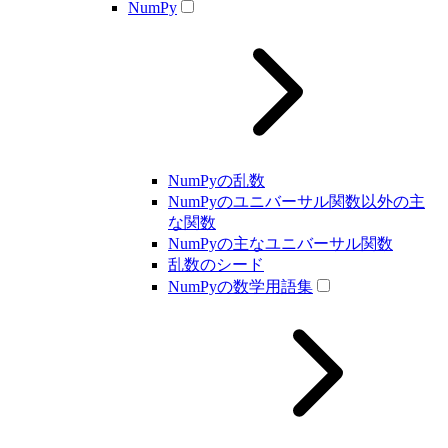
NumPy
NumPyの乱数
NumPyのユニバーサル関数以外の主
な関数
NumPyの主なユニバーサル関数
乱数のシード
NumPyの数学用語集