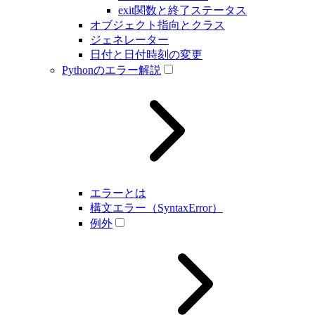
exit関数と終了ステータス
オブジェクト指向とクラス
ジェネレーター
日付と日付時刻の変更
Pythonのエラー解説
エラーとは
構文エラー（SyntaxError）
例外