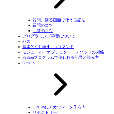
質問、回答画面で使える記法
質問のコツ
回答のコツ
プログラミング学習について
パス
基本的なUnix/Linuxコマンド
モジュール・オブジェクト・メソッドの関係
Pythonプログラムで使われる記号と読み方
GitHub
GitHubにアカウントを作ろう
リポジトリー