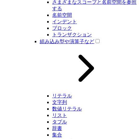
さまざまなスコープと名前空間を参照
する
名前空間
インデント
ブロック
トランザクション
組み込み型や演算子など
リテラル
文字列
数値リテラル
リスト
タプル
辞書
集合