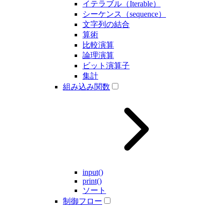
イテラブル（Iterable）
シーケンス（sequence）
文字列の結合
算術
比較演算
論理演算
ビット演算子
集計
組み込み関数
input()
print()
ソート
制御フロー