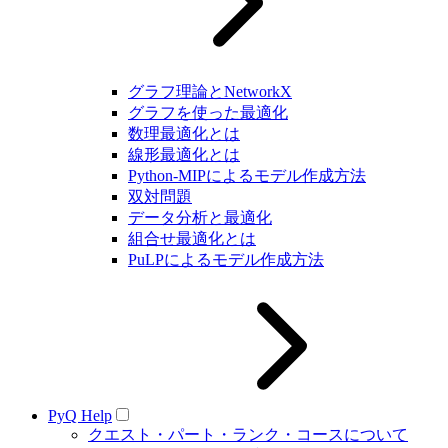
グラフ理論とNetworkX
グラフを使った最適化
数理最適化とは
線形最適化とは
Python-MIPによるモデル作成方法
双対問題
データ分析と最適化
組合せ最適化とは
PuLPによるモデル作成方法
PyQ Help
クエスト・パート・ランク・コースについて