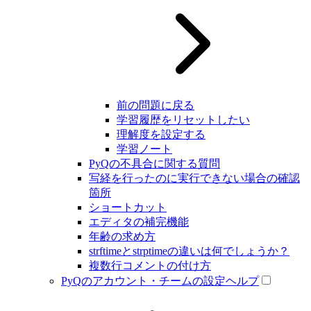
前の問題に戻る
学習履歴をリセットしたい
理解度を設定する
学習ノート
PyQの不具合に関する質問
写経を行ったのに実行できない場合の確認
箇所
ショートカット
エディタの補完機能
年齢の求め方
strftimeとstrptimeの違いは何でしょうか？
複数行コメントの付け方
PyQのアカウント・チームの設定ヘルプ