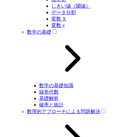
しきい値（閾値）
データ分割
変数 X
変数 y
数学の基礎
数学の基礎知識
線形代数
基礎解析
確率と統計
数理的アプローチによる問題解決