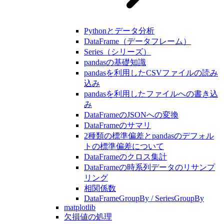
Pythonとデータ分析
DataFrame（データフレーム）
Series（シリーズ）
pandasの基礎知識
pandasを利用したCSVファイルの読み
込み
pandasを利用したファイルへの書き込
み
DataFrameのJSONへの変換
DataFrameのサマリ
2種類の標準偏差とpandasのデフォル
トの標準偏差について
DataFrameのクロス集計
DataFrameの時系列データのリサンプ
リング
相関係数
DataFrameGroupBy / SeriesGroupBy
matplotlib
欠損値の処理