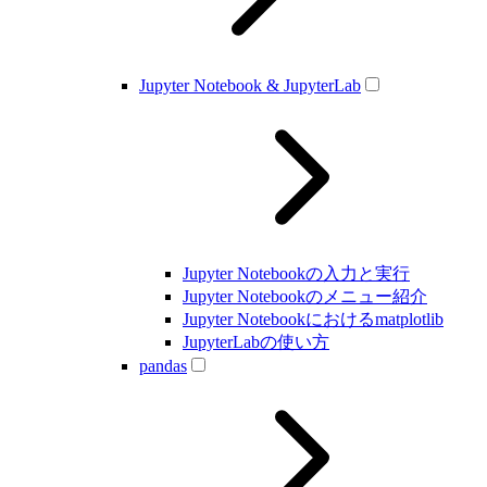
Jupyter Notebook & JupyterLab
Jupyter Notebookの入力と実行
Jupyter Notebookのメニュー紹介
Jupyter Notebookにおけるmatplotlib
JupyterLabの使い方
pandas