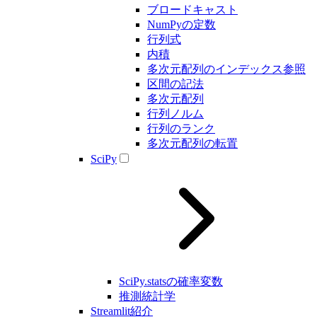
ブロードキャスト
NumPyの定数
行列式
内積
多次元配列のインデックス参照
区間の記法
多次元配列
行列ノルム
行列のランク
多次元配列の転置
SciPy
SciPy.statsの確率変数
推測統計学
Streamlit紹介