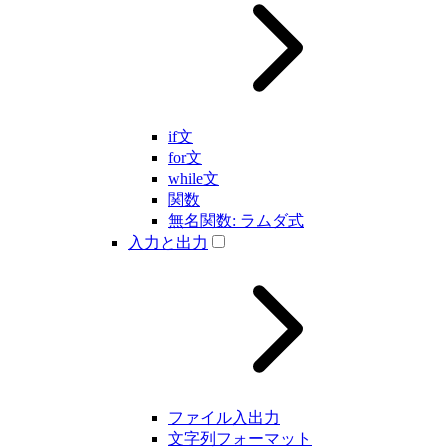
if文
for文
while文
関数
無名関数: ラムダ式
入力と出力
ファイル入出力
文字列フォーマット