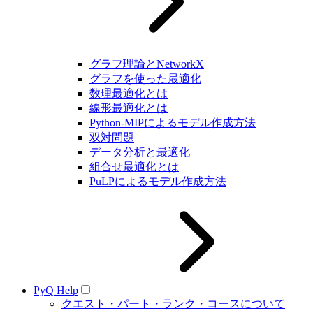
グラフ理論とNetworkX
グラフを使った最適化
数理最適化とは
線形最適化とは
Python-MIPによるモデル作成方法
双対問題
データ分析と最適化
組合せ最適化とは
PuLPによるモデル作成方法
PyQ Help
クエスト・パート・ランク・コースについて