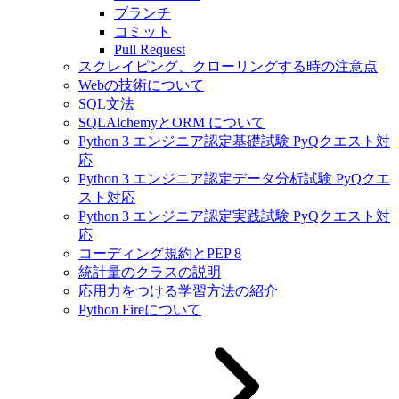
ブランチ
コミット
Pull Request
スクレイピング、クローリングする時の注意点
Webの技術について
SQL文法
SQLAlchemyとORM について
Python 3 エンジニア認定基礎試験 PyQクエスト対
応
Python 3 エンジニア認定データ分析試験 PyQクエ
スト対応
Python 3 エンジニア認定実践試験 PyQクエスト対
応
コーディング規約とPEP 8
統計量のクラスの説明
応用力をつける学習方法の紹介
Python Fireについて