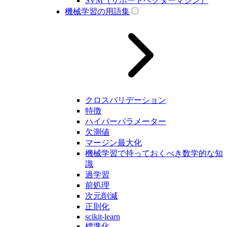
SVM（サポートベクターマシン）
機械学習の用語集
クロスバリデーション
特徴
ハイパーパラメーター
欠測値
マージン最大化
機械学習で持っておくべき数学的な知
識
過学習
前処理
次元削減
正則化
scikit-learn
標準化