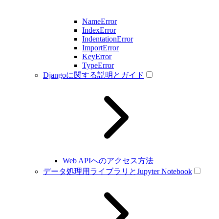
NameError
IndexError
IndentationError
ImportError
KeyError
TypeError
Djangoに関する説明とガイド
Web APIへのアクセス方法
データ処理用ライブラリとJupyter Notebook