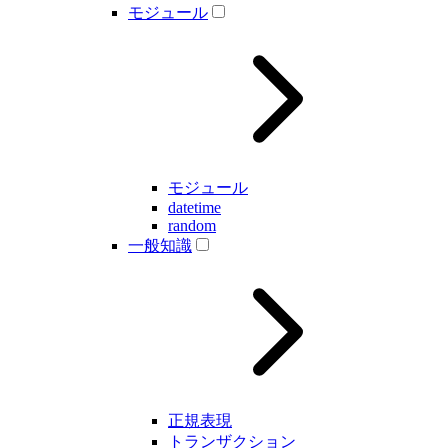
モジュール
モジュール
datetime
random
一般知識
正規表現
トランザクション