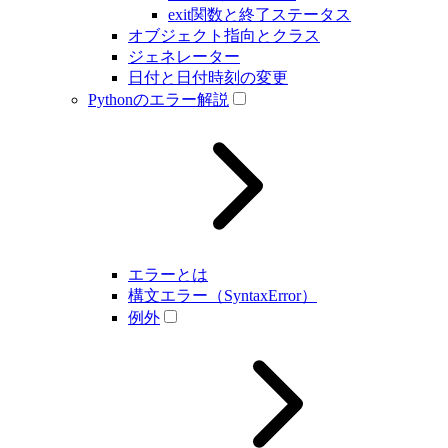
exit関数と終了ステータス
オブジェクト指向とクラス
ジェネレーター
日付と日付時刻の変更
Pythonのエラー解説
エラーとは
構文エラー（SyntaxError）
例外