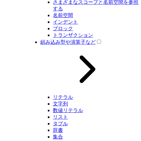
さまざまなスコープと名前空間を参照
する
名前空間
インデント
ブロック
トランザクション
組み込み型や演算子など
リテラル
文字列
数値リテラル
リスト
タプル
辞書
集合