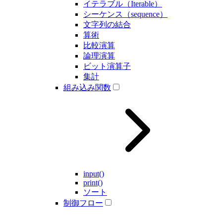
イテラブル（Iterable）
シーケンス（sequence）
文字列の結合
算術
比較演算
論理演算
ビット演算子
集計
組み込み関数
input()
print()
ソート
制御フロー