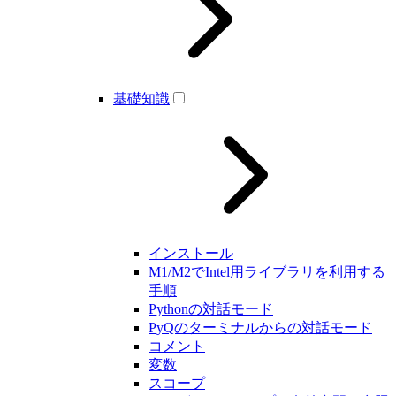
基礎知識
インストール
M1/M2でIntel用ライブラリを利用する
手順
Pythonの対話モード
PyQのターミナルからの対話モード
コメント
変数
スコープ