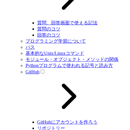
質問、回答画面で使える記法
質問のコツ
回答のコツ
プログラミング学習について
パス
基本的なUnix/Linuxコマンド
モジュール・オブジェクト・メソッドの関係
Pythonプログラムで使われる記号と読み方
GitHub
GitHubにアカウントを作ろう
リポジトリー