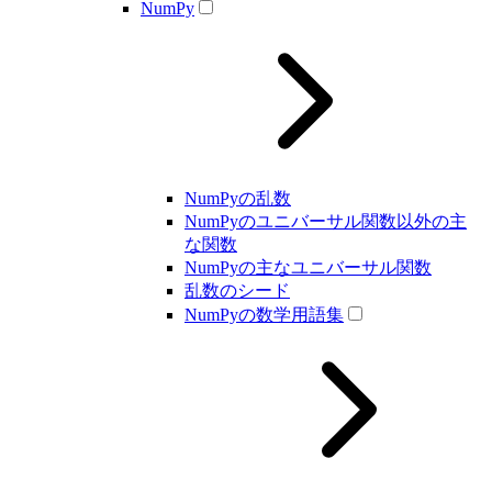
NumPy
NumPyの乱数
NumPyのユニバーサル関数以外の主
な関数
NumPyの主なユニバーサル関数
乱数のシード
NumPyの数学用語集