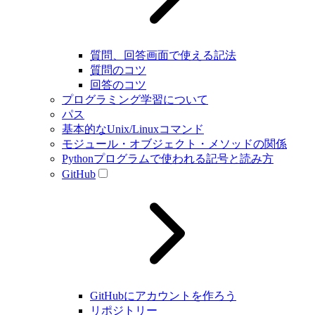
質問、回答画面で使える記法
質問のコツ
回答のコツ
プログラミング学習について
パス
基本的なUnix/Linuxコマンド
モジュール・オブジェクト・メソッドの関係
Pythonプログラムで使われる記号と読み方
GitHub
GitHubにアカウントを作ろう
リポジトリー