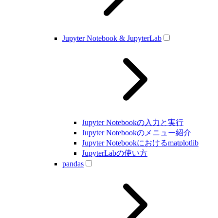
Jupyter Notebook & JupyterLab
Jupyter Notebookの入力と実行
Jupyter Notebookのメニュー紹介
Jupyter Notebookにおけるmatplotlib
JupyterLabの使い方
pandas