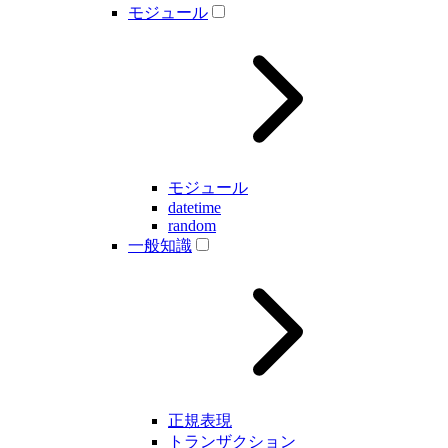
モジュール
モジュール
datetime
random
一般知識
正規表現
トランザクション