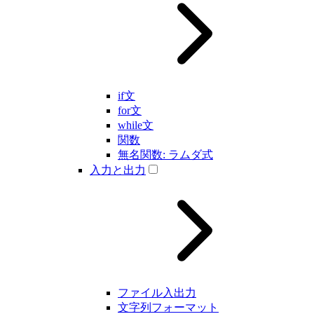
if文
for文
while文
関数
無名関数: ラムダ式
入力と出力
ファイル入出力
文字列フォーマット