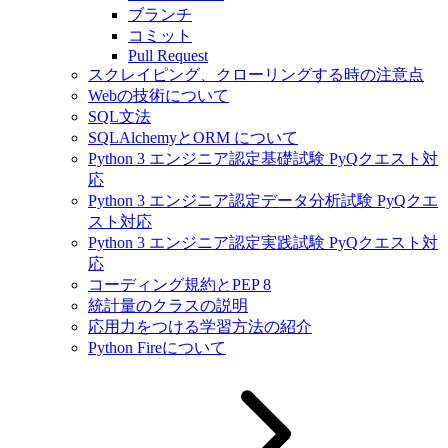
ブランチ
コミット
Pull Request
スクレイピング、クローリングする時の注意点
Webの技術について
SQL文法
SQLAlchemyとORM について
Python 3 エンジニア認定基礎試験 PyQクエスト対
応
Python 3 エンジニア認定データ分析試験 PyQクエ
スト対応
Python 3 エンジニア認定実践試験 PyQクエスト対
応
コーディング規約とPEP 8
統計量のクラスの説明
応用力をつける学習方法の紹介
Python Fireについて