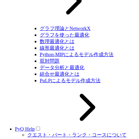
グラフ理論とNetworkX
グラフを使った最適化
数理最適化とは
線形最適化とは
Python-MIPによるモデル作成方法
双対問題
データ分析と最適化
組合せ最適化とは
PuLPによるモデル作成方法
PyQ Help
クエスト・パート・ランク・コースについて