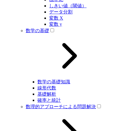
しきい値（閾値）
データ分割
変数 X
変数 y
数学の基礎
数学の基礎知識
線形代数
基礎解析
確率と統計
数理的アプローチによる問題解決