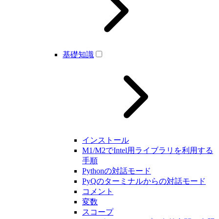
基礎知識
インストール
M1/M2でIntel用ライブラリを利用する
手順
Pythonの対話モード
PyQのターミナルからの対話モード
コメント
変数
スコープ