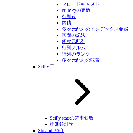
ブロードキャスト
NumPyの定数
行列式
内積
多次元配列のインデックス参照
区間の記法
多次元配列
行列ノルム
行列のランク
多次元配列の転置
SciPy
SciPy.statsの確率変数
推測統計学
Streamlit紹介