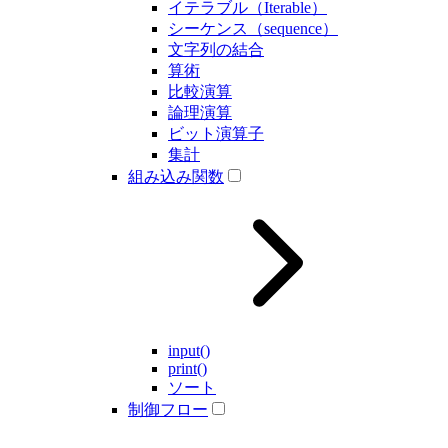
イテラブル（Iterable）
シーケンス（sequence）
文字列の結合
算術
比較演算
論理演算
ビット演算子
集計
組み込み関数
input()
print()
ソート
制御フロー