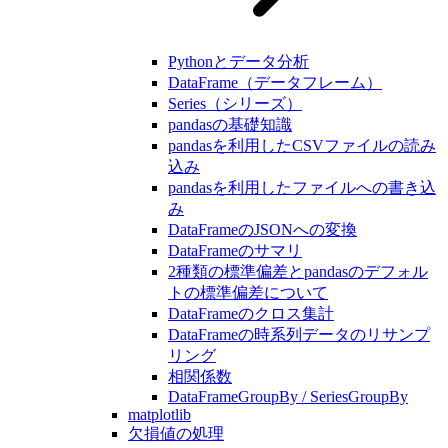
Pythonとデータ分析
DataFrame（データフレーム）
Series（シリーズ）
pandasの基礎知識
pandasを利用したCSVファイルの読み
込み
pandasを利用したファイルへの書き込
み
DataFrameのJSONへの変換
DataFrameのサマリ
2種類の標準偏差とpandasのデフォル
トの標準偏差について
DataFrameのクロス集計
DataFrameの時系列データのリサンプ
リング
相関係数
DataFrameGroupBy / SeriesGroupBy
matplotlib
欠損値の処理