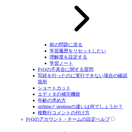
前の問題に戻る
学習履歴をリセットしたい
理解度を設定する
学習ノート
PyQの不具合に関する質問
写経を行ったのに実行できない場合の確認
箇所
ショートカット
エディタの補完機能
年齢の求め方
strftimeとstrptimeの違いは何でしょうか？
複数行コメントの付け方
PyQのアカウント・チームの設定ヘルプ