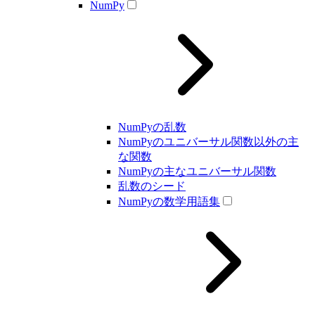
NumPy
NumPyの乱数
NumPyのユニバーサル関数以外の主
な関数
NumPyの主なユニバーサル関数
乱数のシード
NumPyの数学用語集