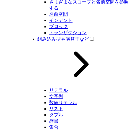
さまざまなスコープと名前空間を参照
する
名前空間
インデント
ブロック
トランザクション
組み込み型や演算子など
リテラル
文字列
数値リテラル
リスト
タプル
辞書
集合