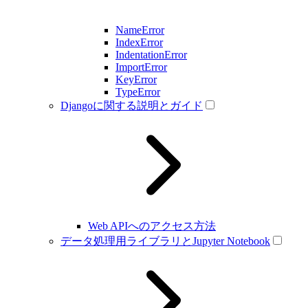
NameError
IndexError
IndentationError
ImportError
KeyError
TypeError
Djangoに関する説明とガイド
Web APIへのアクセス方法
データ処理用ライブラリとJupyter Notebook