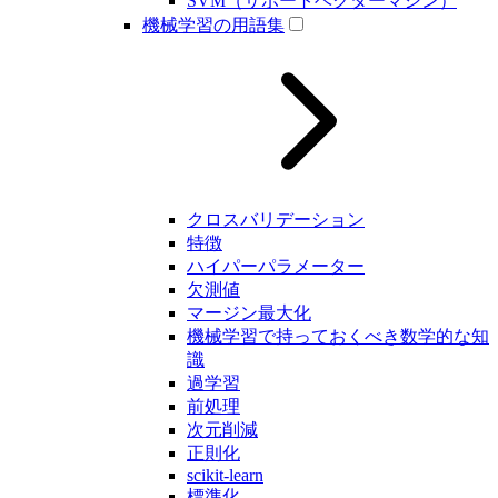
SVM（サポートベクターマシン）
機械学習の用語集
クロスバリデーション
特徴
ハイパーパラメーター
欠測値
マージン最大化
機械学習で持っておくべき数学的な知
識
過学習
前処理
次元削減
正則化
scikit-learn
標準化