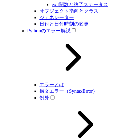
exit関数と終了ステータス
オブジェクト指向とクラス
ジェネレーター
日付と日付時刻の変更
Pythonのエラー解説
エラーとは
構文エラー（SyntaxError）
例外