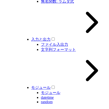
無名関数: ラムダ式
入力と出力
ファイル入出力
文字列フォーマット
モジュール
モジュール
datetime
random