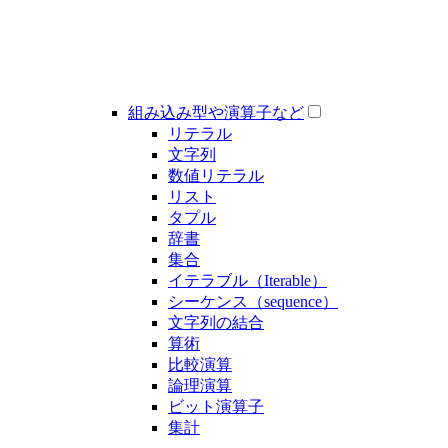
組み込み型や演算子など
リテラル
文字列
数値リテラル
リスト
タプル
辞書
集合
イテラブル（Iterable）
シーケンス（sequence）
文字列の結合
算術
比較演算
論理演算
ビット演算子
集計