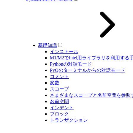
基礎知識
インストール
M1/M2でIntel用ライブラリを利用する
Pythonの対話モード
PyQのターミナルからの対話モード
コメント
変数
スコープ
さまざまなスコープと名前空間を参照
名前空間
インデント
ブロック
トランザクション