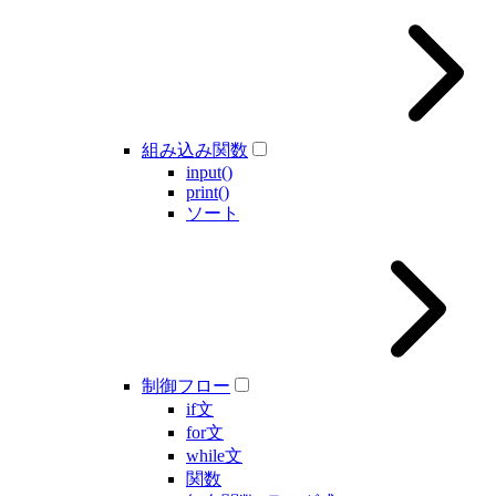
組み込み関数
input()
print()
ソート
制御フロー
if文
for文
while文
関数