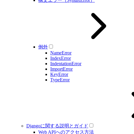
構文エラー（SyntaxError）
例外
NameError
IndexError
IndentationError
ImportError
KeyError
TypeError
Djangoに関する説明とガイド
Web APIへのアクセス方法