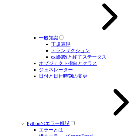
一般知識
正規表現
トランザクション
exit関数と終了ステータス
オブジェクト指向とクラス
ジェネレーター
日付と日付時刻の変更
Pythonのエラー解説
エラーとは