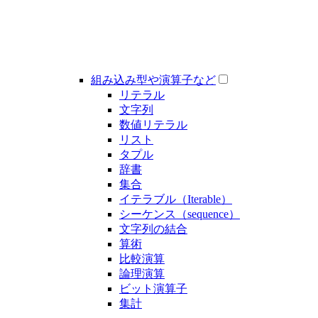
組み込み型や演算子など
リテラル
文字列
数値リテラル
リスト
タプル
辞書
集合
イテラブル（Iterable）
シーケンス（sequence）
文字列の結合
算術
比較演算
論理演算
ビット演算子
集計