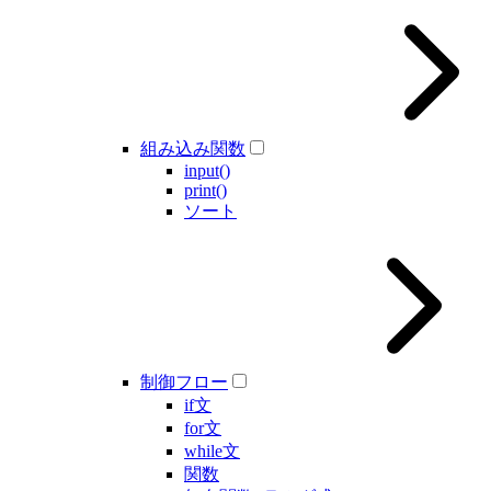
組み込み関数
input()
print()
ソート
制御フロー
if文
for文
while文
関数