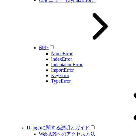
構文エラー（SyntaxError）
例外
NameError
IndexError
IndentationError
ImportError
KeyError
TypeError
Djangoに関する説明とガイド
Web APIへのアクセス方法