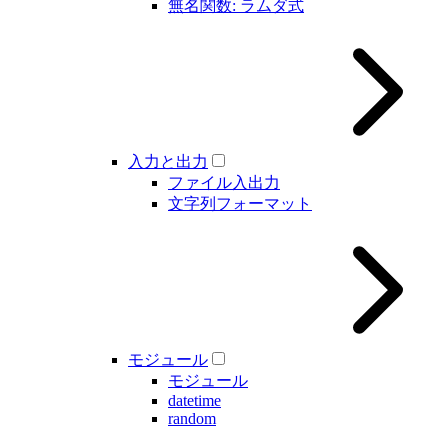
無名関数: ラムダ式
入力と出力
ファイル入出力
文字列フォーマット
モジュール
モジュール
datetime
random