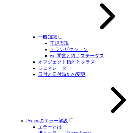
一般知識
正規表現
トランザクション
exit関数と終了ステータス
オブジェクト指向とクラス
ジェネレーター
日付と日付時刻の変更
Pythonのエラー解説
エラーとは