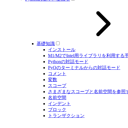
基礎知識
インストール
M1/M2でIntel用ライブラリを利用する
Pythonの対話モード
PyQのターミナルからの対話モード
コメント
変数
スコープ
さまざまなスコープと名前空間を参照
名前空間
インデント
ブロック
トランザクション