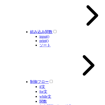
組み込み関数
input()
print()
ソート
制御フロー
if文
for文
while文
関数