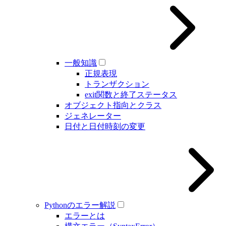
一般知識
正規表現
トランザクション
exit関数と終了ステータス
オブジェクト指向とクラス
ジェネレーター
日付と日付時刻の変更
Pythonのエラー解説
エラーとは