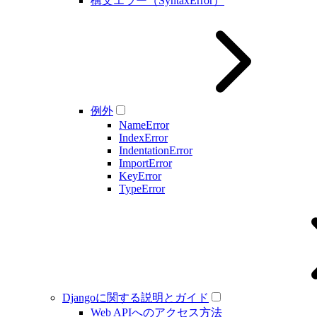
構文エラー（SyntaxError）
例外
NameError
IndexError
IndentationError
ImportError
KeyError
TypeError
Djangoに関する説明とガイド
Web APIへのアクセス方法