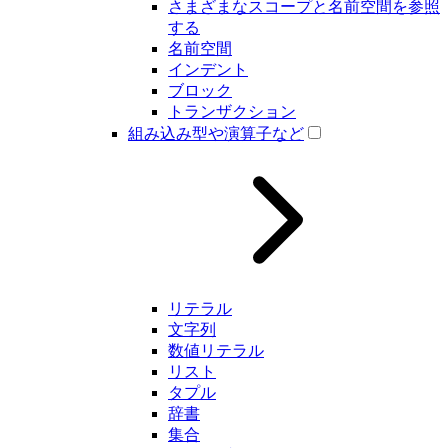
さまざまなスコープと名前空間を参照
する
名前空間
インデント
ブロック
トランザクション
組み込み型や演算子など
リテラル
文字列
数値リテラル
リスト
タプル
辞書
集合