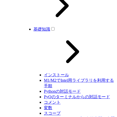
基礎知識
インストール
M1/M2でIntel用ライブラリを利用する
手順
Pythonの対話モード
PyQのターミナルからの対話モード
コメント
変数
スコープ