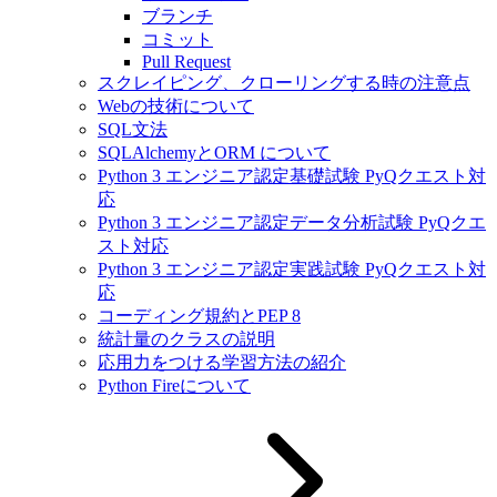
ブランチ
コミット
Pull Request
スクレイピング、クローリングする時の注意点
Webの技術について
SQL文法
SQLAlchemyとORM について
Python 3 エンジニア認定基礎試験 PyQクエスト対
応
Python 3 エンジニア認定データ分析試験 PyQクエ
スト対応
Python 3 エンジニア認定実践試験 PyQクエスト対
応
コーディング規約とPEP 8
統計量のクラスの説明
応用力をつける学習方法の紹介
Python Fireについて