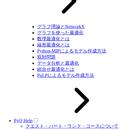
グラフ理論とNetworkX
グラフを使った最適化
数理最適化とは
線形最適化とは
Python-MIPによるモデル作成方法
双対問題
データ分析と最適化
組合せ最適化とは
PuLPによるモデル作成方法
PyQ Help
クエスト・パート・ランク・コースについて