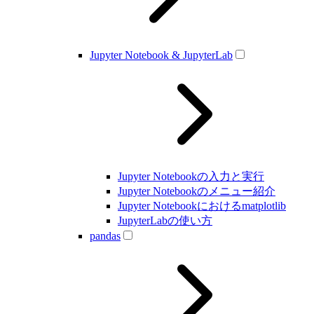
Jupyter Notebook & JupyterLab
Jupyter Notebookの入力と実行
Jupyter Notebookのメニュー紹介
Jupyter Notebookにおけるmatplotlib
JupyterLabの使い方
pandas