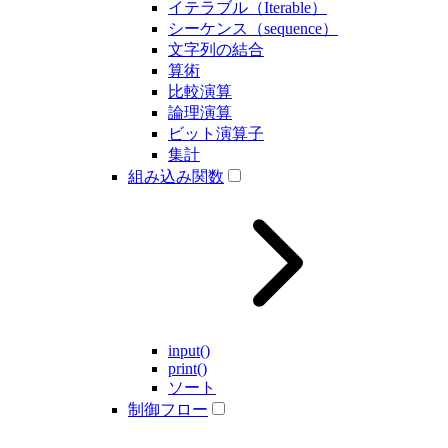
イテラブル（Iterable）
シーケンス（sequence）
文字列の結合
算術
比較演算
論理演算
ビット演算子
集計
組み込み関数
input()
print()
ソート
制御フロー