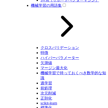
SVM（サポートベクターマシン）
機械学習の用語集
クロスバリデーション
特徴
ハイパーパラメーター
欠測値
マージン最大化
機械学習で持っておくべき数学的な知
識
過学習
前処理
次元削減
正則化
scikit-learn
標準化