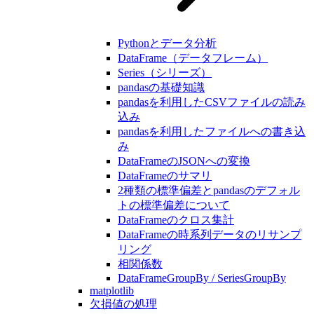
Pythonとデータ分析
DataFrame（データフレーム）
Series（シリーズ）
pandasの基礎知識
pandasを利用したCSVファイルの読み
込み
pandasを利用したファイルへの書き込
み
DataFrameのJSONへの変換
DataFrameのサマリ
2種類の標準偏差とpandasのデフォル
トの標準偏差について
DataFrameのクロス集計
DataFrameの時系列データのリサンプ
リング
相関係数
DataFrameGroupBy / SeriesGroupBy
matplotlib
欠損値の処理