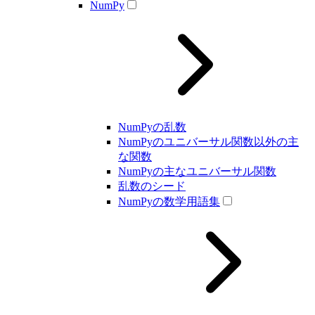
NumPy
NumPyの乱数
NumPyのユニバーサル関数以外の主
な関数
NumPyの主なユニバーサル関数
乱数のシード
NumPyの数学用語集