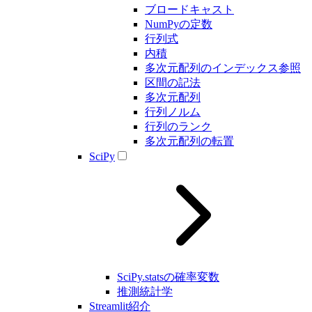
ブロードキャスト
NumPyの定数
行列式
内積
多次元配列のインデックス参照
区間の記法
多次元配列
行列ノルム
行列のランク
多次元配列の転置
SciPy
SciPy.statsの確率変数
推測統計学
Streamlit紹介