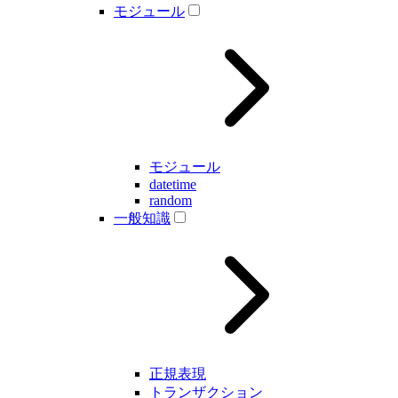
モジュール
モジュール
datetime
random
一般知識
正規表現
トランザクション