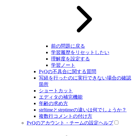
前の問題に戻る
学習履歴をリセットしたい
理解度を設定する
学習ノート
PyQの不具合に関する質問
写経を行ったのに実行できない場合の確認
箇所
ショートカット
エディタの補完機能
年齢の求め方
strftimeとstrptimeの違いは何でしょうか？
複数行コメントの付け方
PyQのアカウント・チームの設定ヘルプ