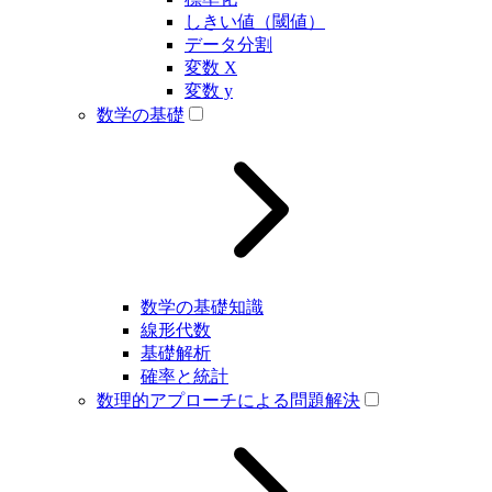
しきい値（閾値）
データ分割
変数 X
変数 y
数学の基礎
数学の基礎知識
線形代数
基礎解析
確率と統計
数理的アプローチによる問題解決