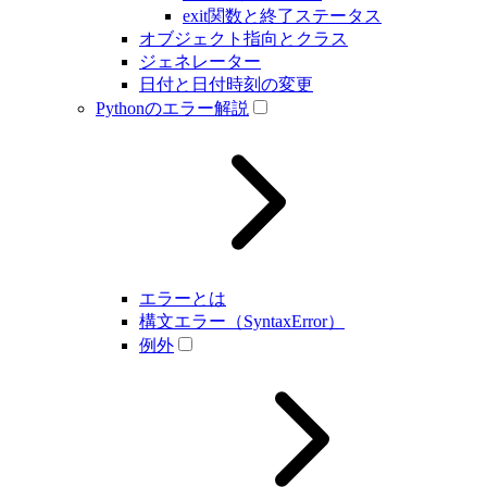
exit関数と終了ステータス
オブジェクト指向とクラス
ジェネレーター
日付と日付時刻の変更
Pythonのエラー解説
エラーとは
構文エラー（SyntaxError）
例外