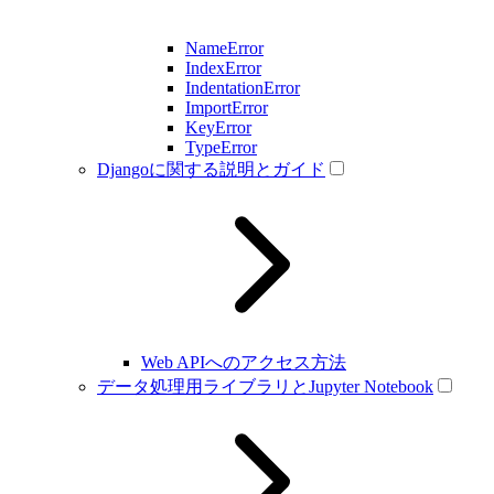
NameError
IndexError
IndentationError
ImportError
KeyError
TypeError
Djangoに関する説明とガイド
Web APIへのアクセス方法
データ処理用ライブラリとJupyter Notebook