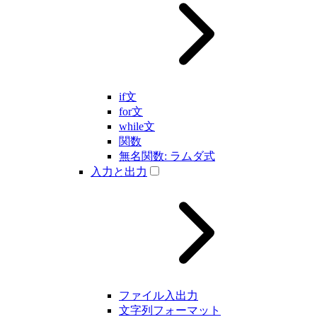
if文
for文
while文
関数
無名関数: ラムダ式
入力と出力
ファイル入出力
文字列フォーマット