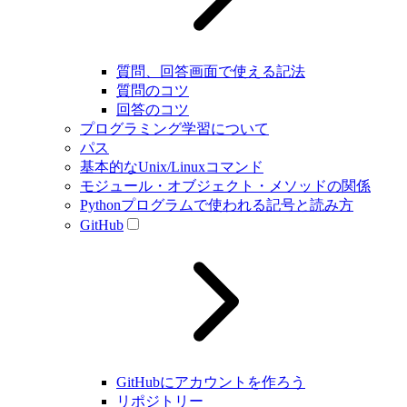
質問、回答画面で使える記法
質問のコツ
回答のコツ
プログラミング学習について
パス
基本的なUnix/Linuxコマンド
モジュール・オブジェクト・メソッドの関係
Pythonプログラムで使われる記号と読み方
GitHub
GitHubにアカウントを作ろう
リポジトリー