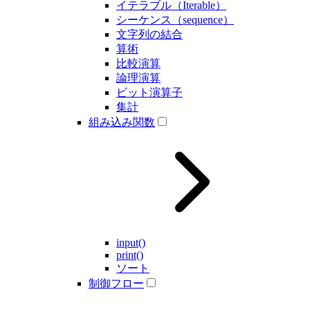
イテラブル（Iterable）
シーケンス（sequence）
文字列の結合
算術
比較演算
論理演算
ビット演算子
集計
組み込み関数
input()
print()
ソート
制御フロー