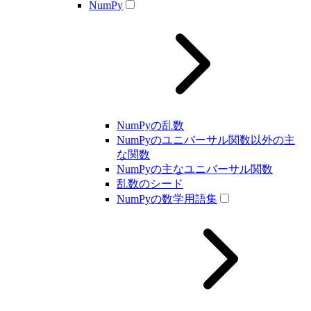
NumPy
NumPyの乱数
NumPyのユニバーサル関数以外の主
な関数
NumPyの主なユニバーサル関数
乱数のシード
NumPyの数学用語集