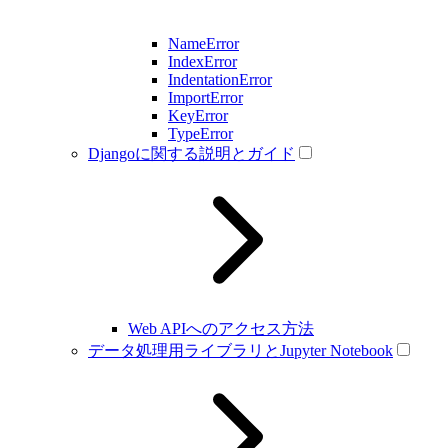
NameError
IndexError
IndentationError
ImportError
KeyError
TypeError
Djangoに関する説明とガイド
Web APIへのアクセス方法
データ処理用ライブラリとJupyter Notebook