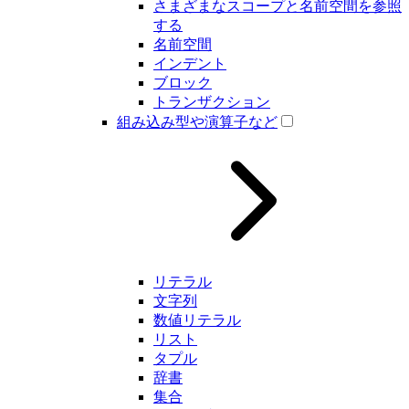
さまざまなスコープと名前空間を参照
する
名前空間
インデント
ブロック
トランザクション
組み込み型や演算子など
リテラル
文字列
数値リテラル
リスト
タプル
辞書
集合