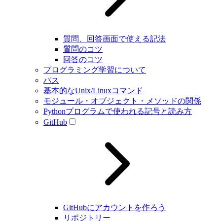
質問、回答画面で使える記法
質問のコツ
回答のコツ
プログラミング学習について
パス
基本的なUnix/Linuxコマンド
モジュール・オブジェクト・メソッドの関係
Pythonプログラムで使われる記号と読み方
GitHub
GitHubにアカウントを作ろう
リポジトリー