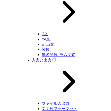
if文
for文
while文
関数
無名関数: ラムダ式
入力と出力
ファイル入出力
文字列フォーマット