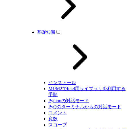
基礎知識
インストール
M1/M2でIntel用ライブラリを利用する
手順
Pythonの対話モード
PyQのターミナルからの対話モード
コメント
変数
スコープ