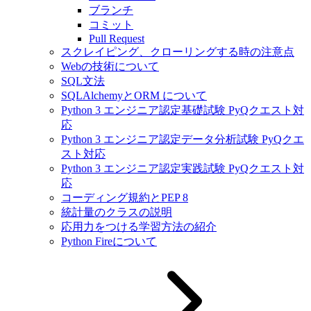
ブランチ
コミット
Pull Request
スクレイピング、クローリングする時の注意点
Webの技術について
SQL文法
SQLAlchemyとORM について
Python 3 エンジニア認定基礎試験 PyQクエスト対
応
Python 3 エンジニア認定データ分析試験 PyQクエ
スト対応
Python 3 エンジニア認定実践試験 PyQクエスト対
応
コーディング規約とPEP 8
統計量のクラスの説明
応用力をつける学習方法の紹介
Python Fireについて