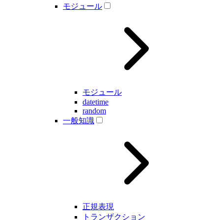
モジュール
モジュール
datetime
random
一般知識
正規表現
トランザクション