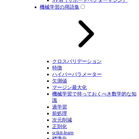
SVM（サポートベクターマシン）
機械学習の用語集
クロスバリデーション
特徴
ハイパーパラメーター
欠測値
マージン最大化
機械学習で持っておくべき数学的な知
識
過学習
前処理
次元削減
正則化
scikit-learn
標準化