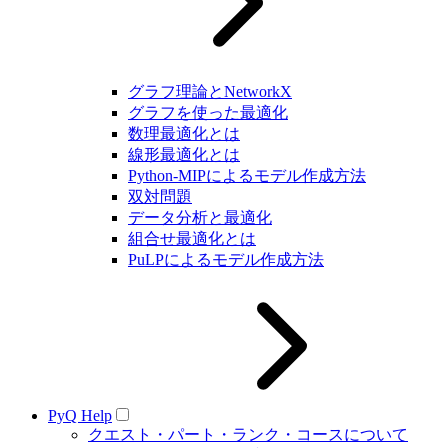
グラフ理論とNetworkX
グラフを使った最適化
数理最適化とは
線形最適化とは
Python-MIPによるモデル作成方法
双対問題
データ分析と最適化
組合せ最適化とは
PuLPによるモデル作成方法
PyQ Help
クエスト・パート・ランク・コースについて