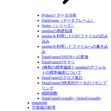
Pythonとデータ分析
DataFrame（データフレーム）
Series（シリーズ）
pandasの基礎知識
pandasを利用したCSVファイルの読み
込み
pandasを利用したファイルへの書き込
み
DataFrameのJSONへの変換
DataFrameのサマリ
2種類の標準偏差とpandasのデフォル
トの標準偏差について
DataFrameのクロス集計
DataFrameの時系列データのリサンプ
リング
相関係数
DataFrameGroupBy / SeriesGroupBy
matplotlib
欠損値の処理