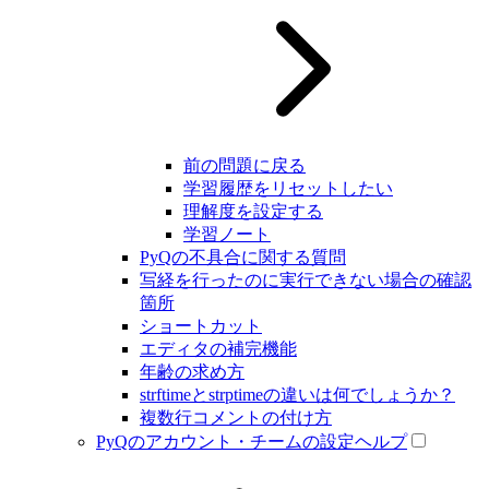
前の問題に戻る
学習履歴をリセットしたい
理解度を設定する
学習ノート
PyQの不具合に関する質問
写経を行ったのに実行できない場合の確認
箇所
ショートカット
エディタの補完機能
年齢の求め方
strftimeとstrptimeの違いは何でしょうか？
複数行コメントの付け方
PyQのアカウント・チームの設定ヘルプ