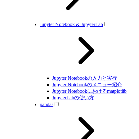
Jupyter Notebook & JupyterLab
Jupyter Notebookの入力と実行
Jupyter Notebookのメニュー紹介
Jupyter Notebookにおけるmatplotlib
JupyterLabの使い方
pandas