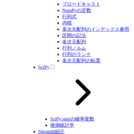
ブロードキャスト
NumPyの定数
行列式
内積
多次元配列のインデックス参照
区間の記法
多次元配列
行列ノルム
行列のランク
多次元配列の転置
SciPy
SciPy.statsの確率変数
推測統計学
Streamlit紹介