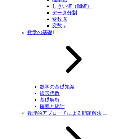
しきい値（閾値）
データ分割
変数 X
変数 y
数学の基礎
数学の基礎知識
線形代数
基礎解析
確率と統計
数理的アプローチによる問題解決