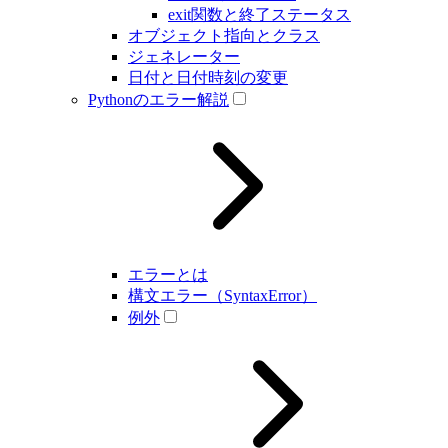
exit関数と終了ステータス
オブジェクト指向とクラス
ジェネレーター
日付と日付時刻の変更
Pythonのエラー解説
エラーとは
構文エラー（SyntaxError）
例外