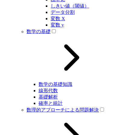
しきい値（閾値）
データ分割
変数 X
変数 y
数学の基礎
数学の基礎知識
線形代数
基礎解析
確率と統計
数理的アプローチによる問題解決