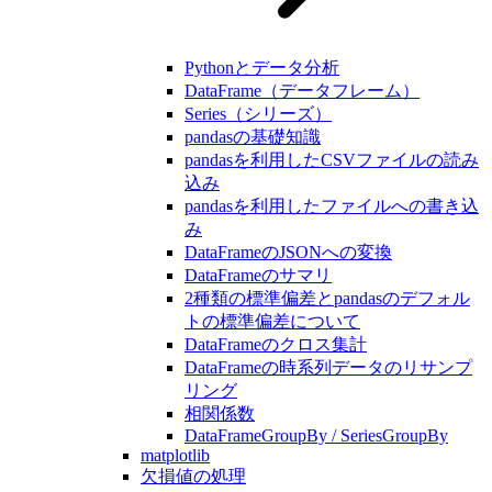
Pythonとデータ分析
DataFrame（データフレーム）
Series（シリーズ）
pandasの基礎知識
pandasを利用したCSVファイルの読み
込み
pandasを利用したファイルへの書き込
み
DataFrameのJSONへの変換
DataFrameのサマリ
2種類の標準偏差とpandasのデフォル
トの標準偏差について
DataFrameのクロス集計
DataFrameの時系列データのリサンプ
リング
相関係数
DataFrameGroupBy / SeriesGroupBy
matplotlib
欠損値の処理