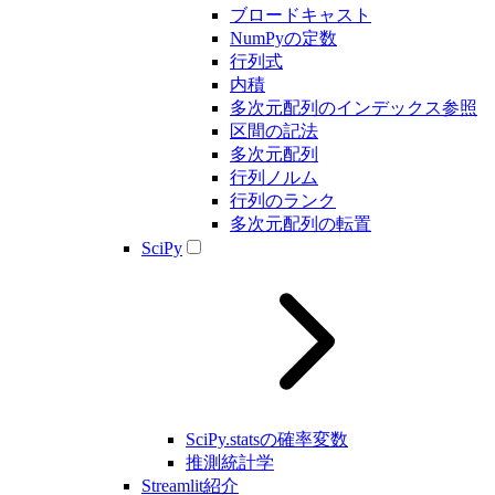
ブロードキャスト
NumPyの定数
行列式
内積
多次元配列のインデックス参照
区間の記法
多次元配列
行列ノルム
行列のランク
多次元配列の転置
SciPy
SciPy.statsの確率変数
推測統計学
Streamlit紹介