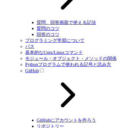
質問、回答画面で使える記法
質問のコツ
回答のコツ
プログラミング学習について
パス
基本的なUnix/Linuxコマンド
モジュール・オブジェクト・メソッドの関係
Pythonプログラムで使われる記号と読み方
GitHub
GitHubにアカウントを作ろう
リポジトリー