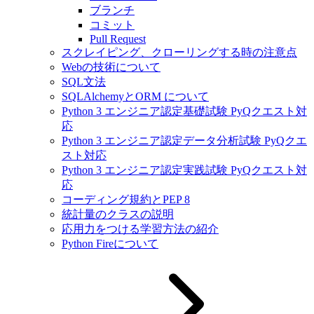
ブランチ
コミット
Pull Request
スクレイピング、クローリングする時の注意点
Webの技術について
SQL文法
SQLAlchemyとORM について
Python 3 エンジニア認定基礎試験 PyQクエスト対
応
Python 3 エンジニア認定データ分析試験 PyQクエ
スト対応
Python 3 エンジニア認定実践試験 PyQクエスト対
応
コーディング規約とPEP 8
統計量のクラスの説明
応用力をつける学習方法の紹介
Python Fireについて