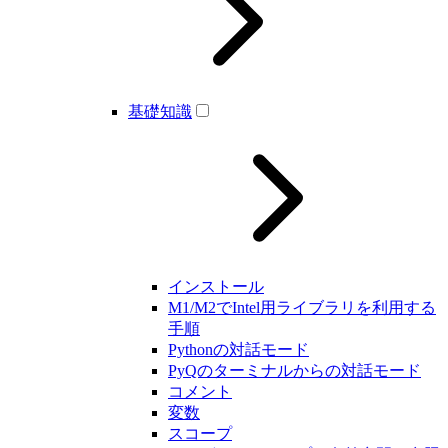
基礎知識
インストール
M1/M2でIntel用ライブラリを利用する
手順
Pythonの対話モード
PyQのターミナルからの対話モード
コメント
変数
スコープ