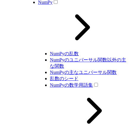
NumPy
NumPyの乱数
NumPyのユニバーサル関数以外の主
な関数
NumPyの主なユニバーサル関数
乱数のシード
NumPyの数学用語集