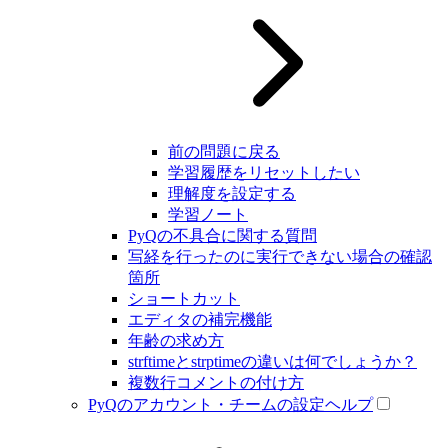
前の問題に戻る
学習履歴をリセットしたい
理解度を設定する
学習ノート
PyQの不具合に関する質問
写経を行ったのに実行できない場合の確認
箇所
ショートカット
エディタの補完機能
年齢の求め方
strftimeとstrptimeの違いは何でしょうか？
複数行コメントの付け方
PyQのアカウント・チームの設定ヘルプ