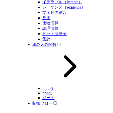
イテラブル（Iterable）
シーケンス（sequence）
文字列の結合
算術
比較演算
論理演算
ビット演算子
集計
組み込み関数
input()
print()
ソート
制御フロー