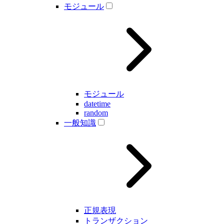
モジュール
モジュール
datetime
random
一般知識
正規表現
トランザクション