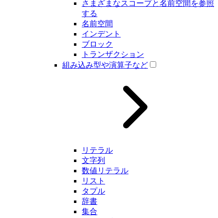
さまざまなスコープと名前空間を参照
する
名前空間
インデント
ブロック
トランザクション
組み込み型や演算子など
リテラル
文字列
数値リテラル
リスト
タプル
辞書
集合