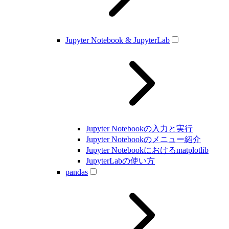
Jupyter Notebook & JupyterLab
Jupyter Notebookの入力と実行
Jupyter Notebookのメニュー紹介
Jupyter Notebookにおけるmatplotlib
JupyterLabの使い方
pandas