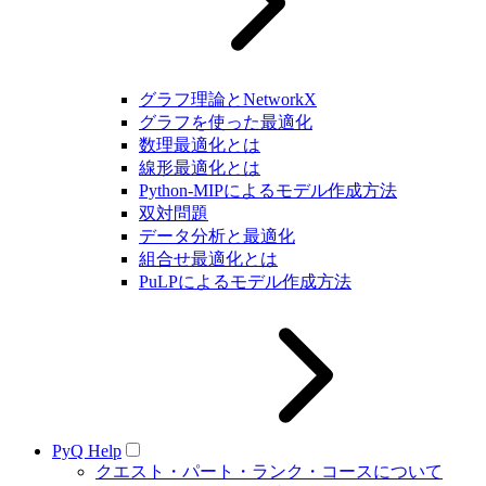
グラフ理論とNetworkX
グラフを使った最適化
数理最適化とは
線形最適化とは
Python-MIPによるモデル作成方法
双対問題
データ分析と最適化
組合せ最適化とは
PuLPによるモデル作成方法
PyQ Help
クエスト・パート・ランク・コースについて