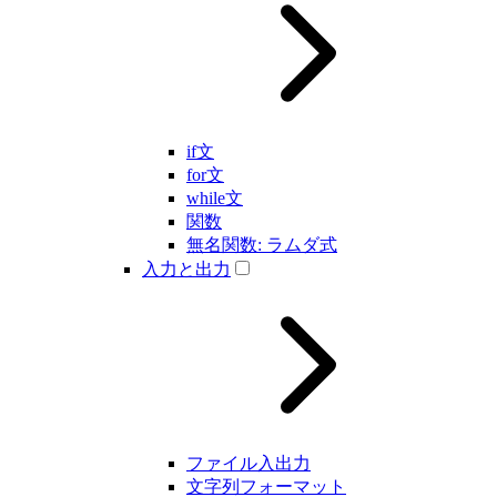
if文
for文
while文
関数
無名関数: ラムダ式
入力と出力
ファイル入出力
文字列フォーマット