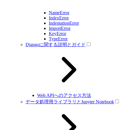
NameError
IndexError
IndentationError
ImportError
KeyError
TypeError
Djangoに関する説明とガイド
Web APIへのアクセス方法
データ処理用ライブラリとJupyter Notebook