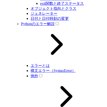
exit関数と終了ステータス
オブジェクト指向とクラス
ジェネレーター
日付と日付時刻の変更
Pythonのエラー解説
エラーとは
構文エラー（SyntaxError）
例外