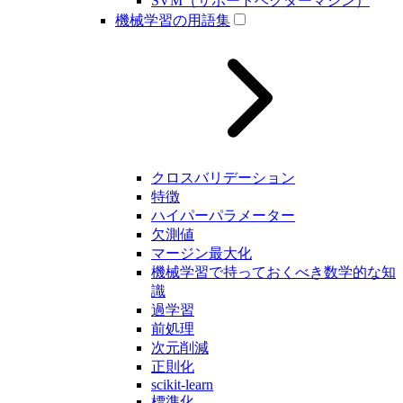
SVM（サポートベクターマシン）
機械学習の用語集
クロスバリデーション
特徴
ハイパーパラメーター
欠測値
マージン最大化
機械学習で持っておくべき数学的な知
識
過学習
前処理
次元削減
正則化
scikit-learn
標準化