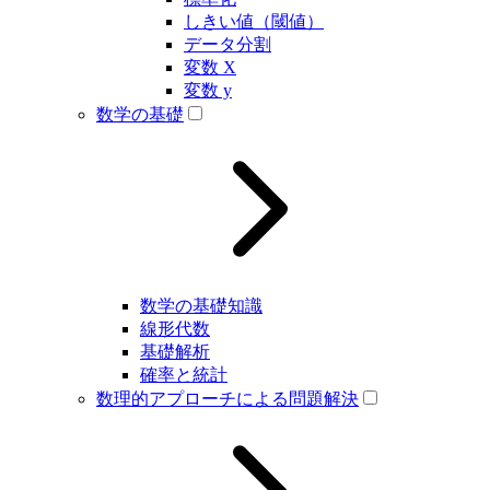
しきい値（閾値）
データ分割
変数 X
変数 y
数学の基礎
数学の基礎知識
線形代数
基礎解析
確率と統計
数理的アプローチによる問題解決