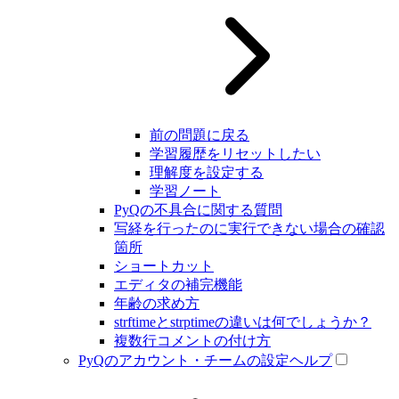
前の問題に戻る
学習履歴をリセットしたい
理解度を設定する
学習ノート
PyQの不具合に関する質問
写経を行ったのに実行できない場合の確認
箇所
ショートカット
エディタの補完機能
年齢の求め方
strftimeとstrptimeの違いは何でしょうか？
複数行コメントの付け方
PyQのアカウント・チームの設定ヘルプ