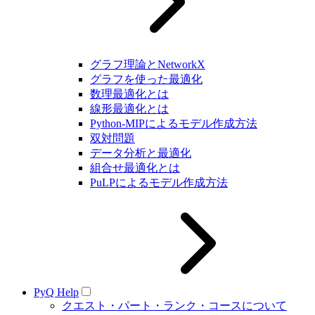
グラフ理論とNetworkX
グラフを使った最適化
数理最適化とは
線形最適化とは
Python-MIPによるモデル作成方法
双対問題
データ分析と最適化
組合せ最適化とは
PuLPによるモデル作成方法
PyQ Help
クエスト・パート・ランク・コースについて