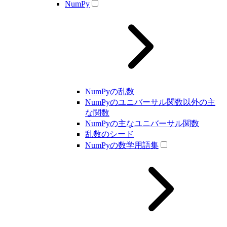
NumPy
NumPyの乱数
NumPyのユニバーサル関数以外の主
な関数
NumPyの主なユニバーサル関数
乱数のシード
NumPyの数学用語集