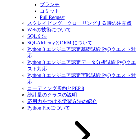
ブランチ
コミット
Pull Request
スクレイピング、クローリングする時の注意点
Webの技術について
SQL文法
SQLAlchemyとORM について
Python 3 エンジニア認定基礎試験 PyQクエスト対
応
Python 3 エンジニア認定データ分析試験 PyQクエ
スト対応
Python 3 エンジニア認定実践試験 PyQクエスト対
応
コーディング規約とPEP 8
統計量のクラスの説明
応用力をつける学習方法の紹介
Python Fireについて