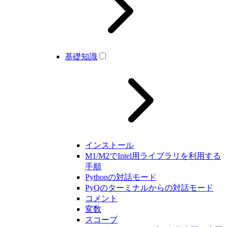
基礎知識
インストール
M1/M2でIntel用ライブラリを利用する
手順
Pythonの対話モード
PyQのターミナルからの対話モード
コメント
変数
スコープ