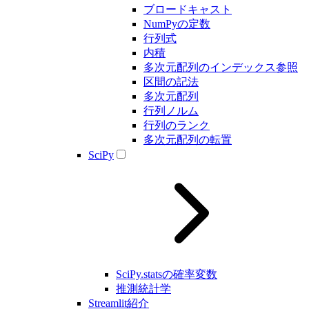
ブロードキャスト
NumPyの定数
行列式
内積
多次元配列のインデックス参照
区間の記法
多次元配列
行列ノルム
行列のランク
多次元配列の転置
SciPy
SciPy.statsの確率変数
推測統計学
Streamlit紹介