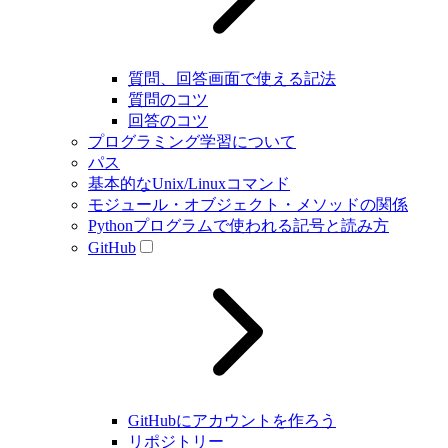
質問、回答画面で使える記法
質問のコツ
回答のコツ
プログラミング学習について
パス
基本的なUnix/Linuxコマンド
モジュール・オブジェクト・メソッドの関係
Pythonプログラムで使われる記号と読み方
GitHub
GitHubにアカウントを作ろう
リポジトリー