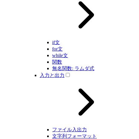
if文
for文
while文
関数
無名関数: ラムダ式
入力と出力
ファイル入出力
文字列フォーマット