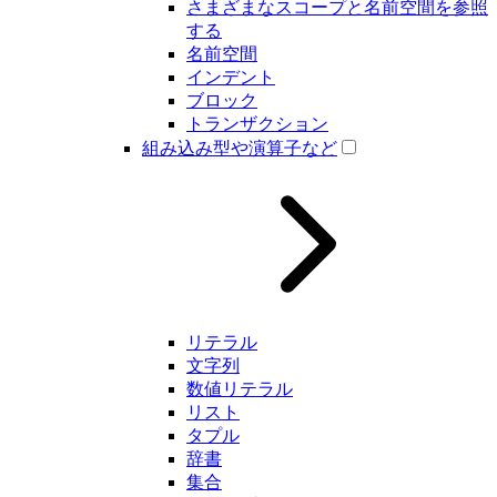
さまざまなスコープと名前空間を参照
する
名前空間
インデント
ブロック
トランザクション
組み込み型や演算子など
リテラル
文字列
数値リテラル
リスト
タプル
辞書
集合