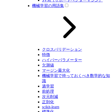
SVM（サポートベクターマシン）
機械学習の用語集
クロスバリデーション
特徴
ハイパーパラメーター
欠測値
マージン最大化
機械学習で持っておくべき数学的な知
識
過学習
前処理
次元削減
正則化
scikit-learn
標準化