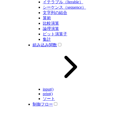
イテラブル（Iterable）
シーケンス（sequence）
文字列の結合
算術
比較演算
論理演算
ビット演算子
集計
組み込み関数
input()
print()
ソート
制御フロー