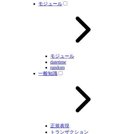
モジュール
モジュール
datetime
random
一般知識
正規表現
トランザクション