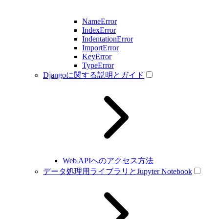
NameError
IndexError
IndentationError
ImportError
KeyError
TypeError
Djangoに関する説明とガイド
Web APIへのアクセス方法
データ処理用ライブラリとJupyter Notebook