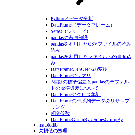
Pythonとデータ分析
DataFrame（データフレーム）
Series（シリーズ）
pandasの基礎知識
pandasを利用したCSVファイルの読み
込み
pandasを利用したファイルへの書き込
み
DataFrameのJSONへの変換
DataFrameのサマリ
2種類の標準偏差とpandasのデフォル
トの標準偏差について
DataFrameのクロス集計
DataFrameの時系列データのリサンプ
リング
相関係数
DataFrameGroupBy / SeriesGroupBy
matplotlib
欠損値の処理