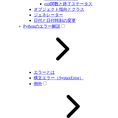
exit関数と終了ステータス
オブジェクト指向とクラス
ジェネレーター
日付と日付時刻の変更
Pythonのエラー解説
エラーとは
構文エラー（SyntaxError）
例外