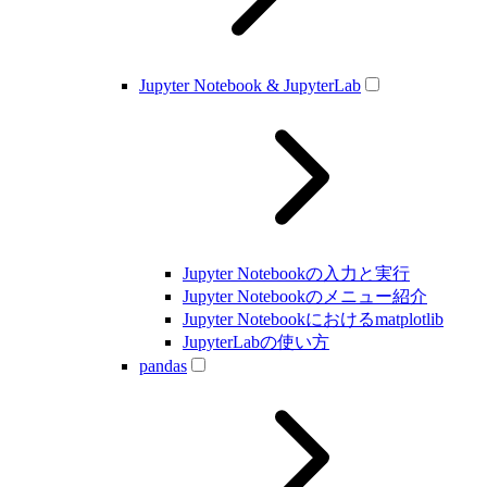
Jupyter Notebook & JupyterLab
Jupyter Notebookの入力と実行
Jupyter Notebookのメニュー紹介
Jupyter Notebookにおけるmatplotlib
JupyterLabの使い方
pandas