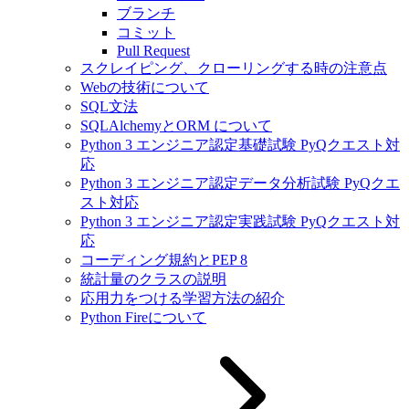
ブランチ
コミット
Pull Request
スクレイピング、クローリングする時の注意点
Webの技術について
SQL文法
SQLAlchemyとORM について
Python 3 エンジニア認定基礎試験 PyQクエスト対
応
Python 3 エンジニア認定データ分析試験 PyQクエ
スト対応
Python 3 エンジニア認定実践試験 PyQクエスト対
応
コーディング規約とPEP 8
統計量のクラスの説明
応用力をつける学習方法の紹介
Python Fireについて