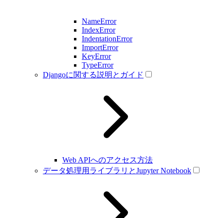
NameError
IndexError
IndentationError
ImportError
KeyError
TypeError
Djangoに関する説明とガイド
Web APIへのアクセス方法
データ処理用ライブラリとJupyter Notebook