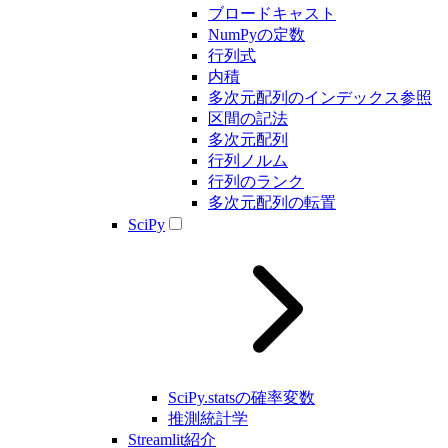
ブロードキャスト
NumPyの定数
行列式
内積
多次元配列のインデックス参照
区間の記法
多次元配列
行列ノルム
行列のランク
多次元配列の転置
SciPy
SciPy.statsの確率変数
推測統計学
Streamlit紹介