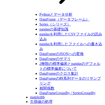
Pythonとデータ分析
DataFrame（データフレーム）
Series（シリーズ）
pandasの基礎知識
pandasを利用したCSVファイルの読み
込み
pandasを利用したファイルへの書き込
み
DataFrameのJSONへの変換
DataFrameのサマリ
2種類の標準偏差とpandasのデフォル
トの標準偏差について
DataFrameのクロス集計
DataFrameの時系列データのリサンプ
リング
相関係数
DataFrameGroupBy / SeriesGroupBy
matplotlib
欠損値の処理