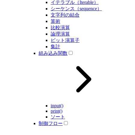
イテラブル（Iterable）
シーケンス（sequence）
文字列の結合
算術
比較演算
論理演算
ビット演算子
集計
組み込み関数
input()
print()
ソート
制御フロー