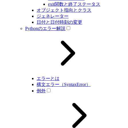
exit関数と終了ステータス
オブジェクト指向とクラス
ジェネレーター
日付と日付時刻の変更
Pythonのエラー解説
エラーとは
構文エラー（SyntaxError）
例外