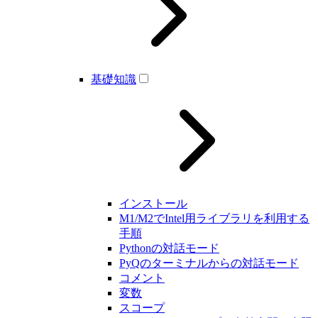
基礎知識
インストール
M1/M2でIntel用ライブラリを利用する
手順
Pythonの対話モード
PyQのターミナルからの対話モード
コメント
変数
スコープ