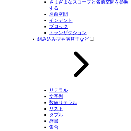
さまざまなスコープと名前空間を参照
する
名前空間
インデント
ブロック
トランザクション
組み込み型や演算子など
リテラル
文字列
数値リテラル
リスト
タプル
辞書
集合