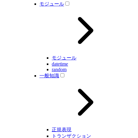
モジュール
モジュール
datetime
random
一般知識
正規表現
トランザクション