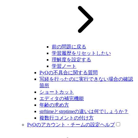
前の問題に戻る
学習履歴をリセットしたい
理解度を設定する
学習ノート
PyQの不具合に関する質問
写経を行ったのに実行できない場合の確認
箇所
ショートカット
エディタの補完機能
年齢の求め方
strftimeとstrptimeの違いは何でしょうか？
複数行コメントの付け方
PyQのアカウント・チームの設定ヘルプ