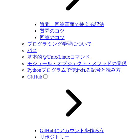
質問、回答画面で使える記法
質問のコツ
回答のコツ
プログラミング学習について
パス
基本的なUnix/Linuxコマンド
モジュール・オブジェクト・メソッドの関係
Pythonプログラムで使われる記号と読み方
GitHub
GitHubにアカウントを作ろう
リポジトリー