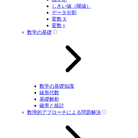
しきい値（閾値）
データ分割
変数 X
変数 y
数学の基礎
数学の基礎知識
線形代数
基礎解析
確率と統計
数理的アプローチによる問題解決