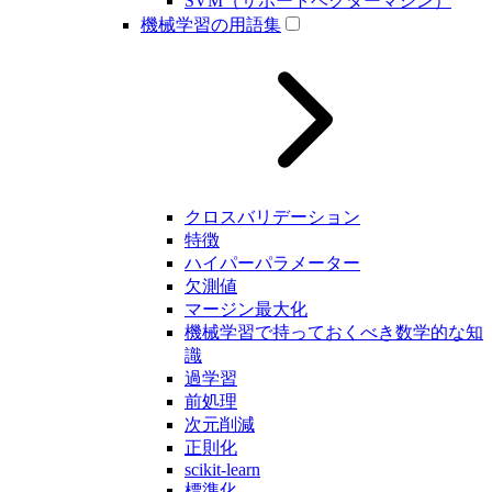
SVM（サポートベクターマシン）
機械学習の用語集
クロスバリデーション
特徴
ハイパーパラメーター
欠測値
マージン最大化
機械学習で持っておくべき数学的な知
識
過学習
前処理
次元削減
正則化
scikit-learn
標準化