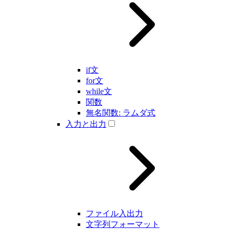
if文
for文
while文
関数
無名関数: ラムダ式
入力と出力
ファイル入出力
文字列フォーマット