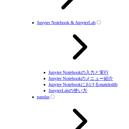
Jupyter Notebook & JupyterLab
Jupyter Notebookの入力と実行
Jupyter Notebookのメニュー紹介
Jupyter Notebookにおけるmatplotlib
JupyterLabの使い方
pandas