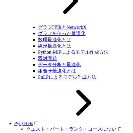
グラフ理論とNetworkX
グラフを使った最適化
数理最適化とは
線形最適化とは
Python-MIPによるモデル作成方法
双対問題
データ分析と最適化
組合せ最適化とは
PuLPによるモデル作成方法
PyQ Help
クエスト・パート・ランク・コースについて