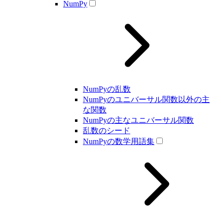
NumPy
NumPyの乱数
NumPyのユニバーサル関数以外の主
な関数
NumPyの主なユニバーサル関数
乱数のシード
NumPyの数学用語集