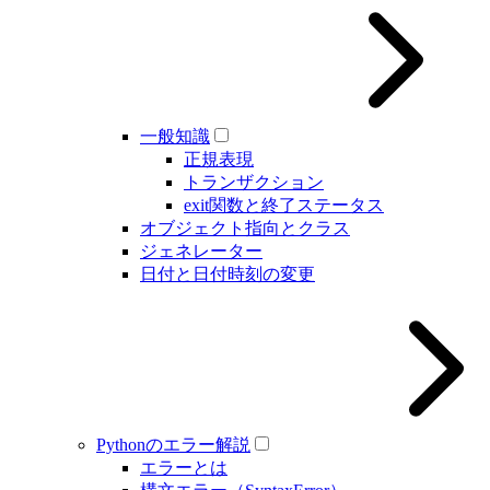
一般知識
正規表現
トランザクション
exit関数と終了ステータス
オブジェクト指向とクラス
ジェネレーター
日付と日付時刻の変更
Pythonのエラー解説
エラーとは