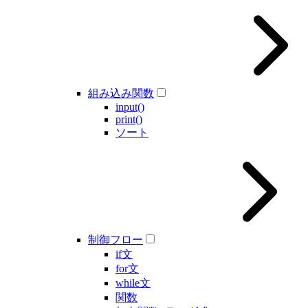
組み込み関数
input()
print()
ソート
制御フロー
if文
for文
while文
関数