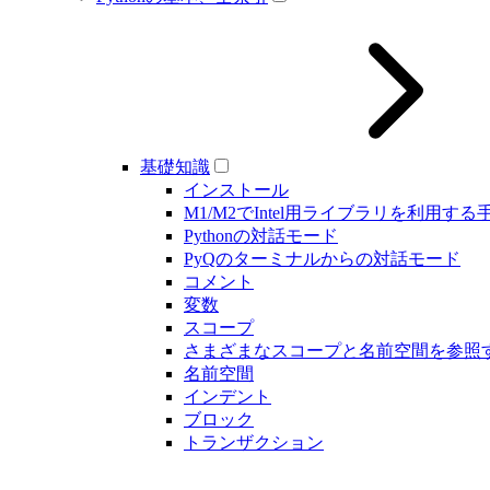
基礎知識
インストール
M1/M2でIntel用ライブラリを利用する
Pythonの対話モード
PyQのターミナルからの対話モード
コメント
変数
スコープ
さまざまなスコープと名前空間を参照
名前空間
インデント
ブロック
トランザクション