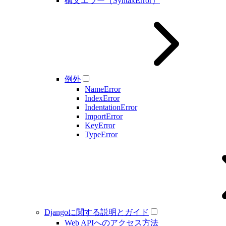
構文エラー（SyntaxError）
例外
NameError
IndexError
IndentationError
ImportError
KeyError
TypeError
Djangoに関する説明とガイド
Web APIへのアクセス方法