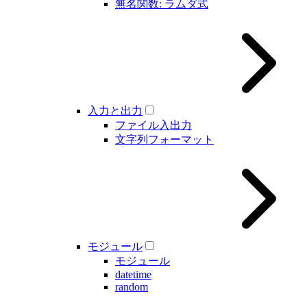
無名関数: ラムダ式
入力と出力
ファイル入出力
文字列フォーマット
モジュール
モジュール
datetime
random