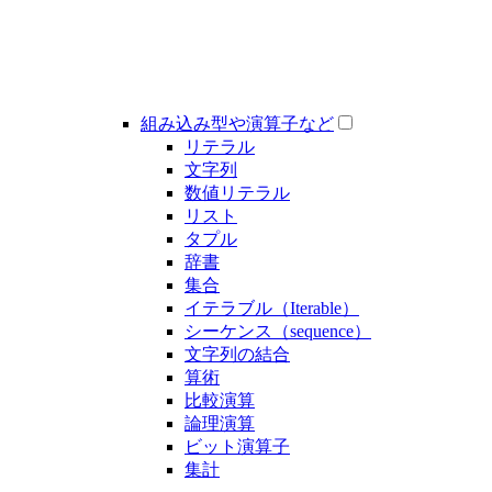
組み込み型や演算子など
リテラル
文字列
数値リテラル
リスト
タプル
辞書
集合
イテラブル（Iterable）
シーケンス（sequence）
文字列の結合
算術
比較演算
論理演算
ビット演算子
集計