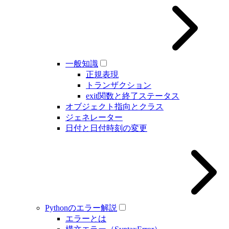
一般知識
正規表現
トランザクション
exit関数と終了ステータス
オブジェクト指向とクラス
ジェネレーター
日付と日付時刻の変更
Pythonのエラー解説
エラーとは