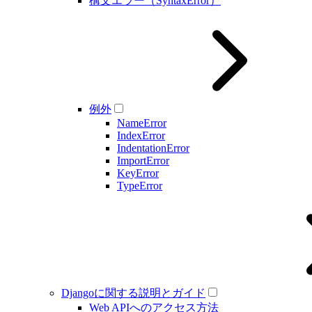
構文エラー（SyntaxError）
例外
NameError
IndexError
IndentationError
ImportError
KeyError
TypeError
Djangoに関する説明とガイド
Web APIへのアクセス方法