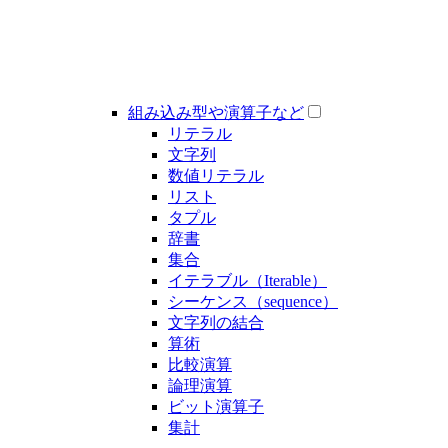
組み込み型や演算子など
リテラル
文字列
数値リテラル
リスト
タプル
辞書
集合
イテラブル（Iterable）
シーケンス（sequence）
文字列の結合
算術
比較演算
論理演算
ビット演算子
集計