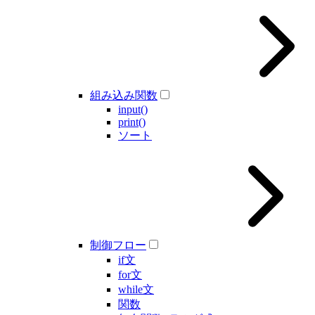
組み込み関数
input()
print()
ソート
制御フロー
if文
for文
while文
関数