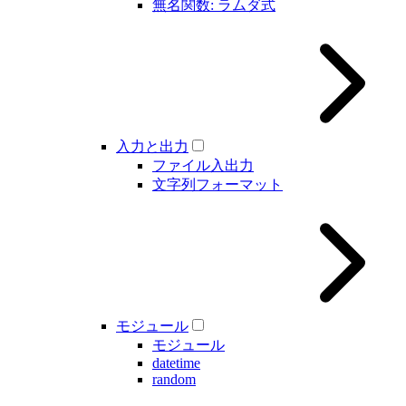
無名関数: ラムダ式
入力と出力
ファイル入出力
文字列フォーマット
モジュール
モジュール
datetime
random