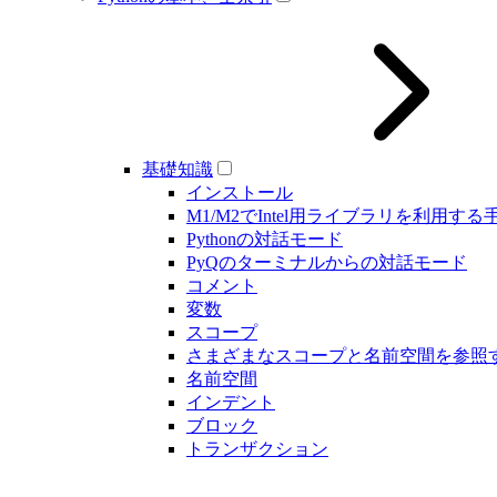
基礎知識
インストール
M1/M2でIntel用ライブラリを利用する
Pythonの対話モード
PyQのターミナルからの対話モード
コメント
変数
スコープ
さまざまなスコープと名前空間を参照
名前空間
インデント
ブロック
トランザクション