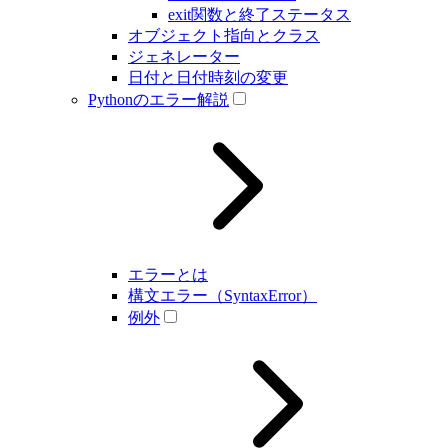
exit関数と終了ステータス
オブジェクト指向とクラス
ジェネレーター
日付と日付時刻の変更
Pythonのエラー解説
エラーとは
構文エラー（SyntaxError）
例外