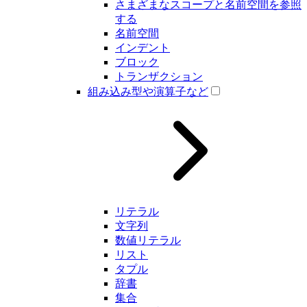
さまざまなスコープと名前空間を参照
する
名前空間
インデント
ブロック
トランザクション
組み込み型や演算子など
リテラル
文字列
数値リテラル
リスト
タプル
辞書
集合