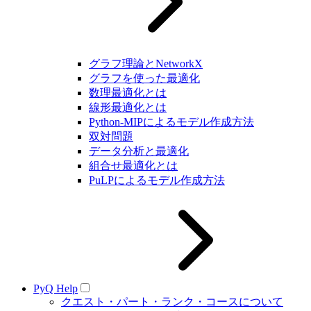
グラフ理論とNetworkX
グラフを使った最適化
数理最適化とは
線形最適化とは
Python-MIPによるモデル作成方法
双対問題
データ分析と最適化
組合せ最適化とは
PuLPによるモデル作成方法
PyQ Help
クエスト・パート・ランク・コースについて