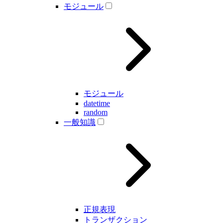
モジュール
モジュール
datetime
random
一般知識
正規表現
トランザクション