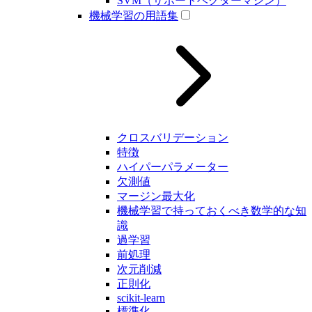
SVM（サポートベクターマシン）
機械学習の用語集
クロスバリデーション
特徴
ハイパーパラメーター
欠測値
マージン最大化
機械学習で持っておくべき数学的な知
識
過学習
前処理
次元削減
正則化
scikit-learn
標準化