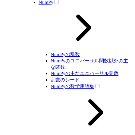
NumPy
NumPyの乱数
NumPyのユニバーサル関数以外の主
な関数
NumPyの主なユニバーサル関数
乱数のシード
NumPyの数学用語集