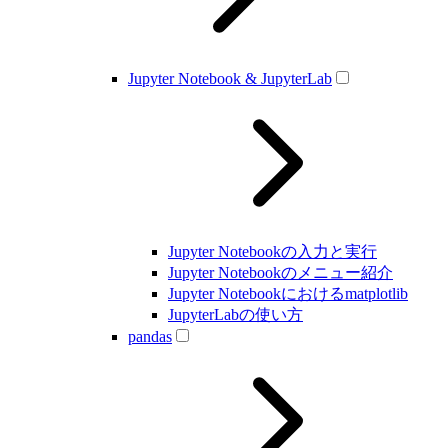
Jupyter Notebook & JupyterLab
Jupyter Notebookの入力と実行
Jupyter Notebookのメニュー紹介
Jupyter Notebookにおけるmatplotlib
JupyterLabの使い方
pandas