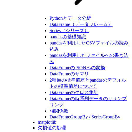
Pythonとデータ分析
DataFrame（データフレーム）
Series（シリーズ）
pandasの基礎知識
pandasを利用したCSVファイルの読み
込み
pandasを利用したファイルへの書き込
み
DataFrameのJSONへの変換
DataFrameのサマリ
2種類の標準偏差とpandasのデフォル
トの標準偏差について
DataFrameのクロス集計
DataFrameの時系列データのリサンプ
リング
相関係数
DataFrameGroupBy / SeriesGroupBy
matplotlib
欠損値の処理