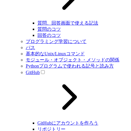
質問、回答画面で使える記法
質問のコツ
回答のコツ
プログラミング学習について
パス
基本的なUnix/Linuxコマンド
モジュール・オブジェクト・メソッドの関係
Pythonプログラムで使われる記号と読み方
GitHub
GitHubにアカウントを作ろう
リポジトリー