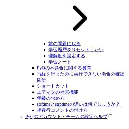
前の問題に戻る
学習履歴をリセットしたい
理解度を設定する
学習ノート
PyQの不具合に関する質問
写経を行ったのに実行できない場合の確認
箇所
ショートカット
エディタの補完機能
年齢の求め方
strftimeとstrptimeの違いは何でしょうか？
複数行コメントの付け方
PyQのアカウント・チームの設定ヘルプ