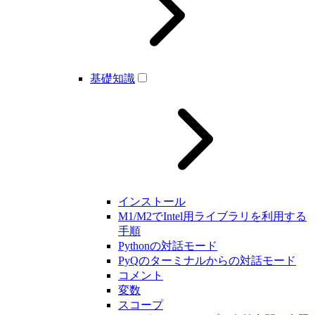
基礎知識
インストール
M1/M2でIntel用ライブラリを利用する
手順
Pythonの対話モード
PyQのターミナルからの対話モード
コメント
変数
スコープ