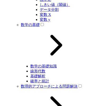
しきい値（閾値）
データ分割
変数 X
変数 y
数学の基礎
数学の基礎知識
線形代数
基礎解析
確率と統計
数理的アプローチによる問題解決