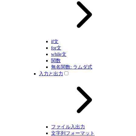
if文
for文
while文
関数
無名関数: ラムダ式
入力と出力
ファイル入出力
文字列フォーマット