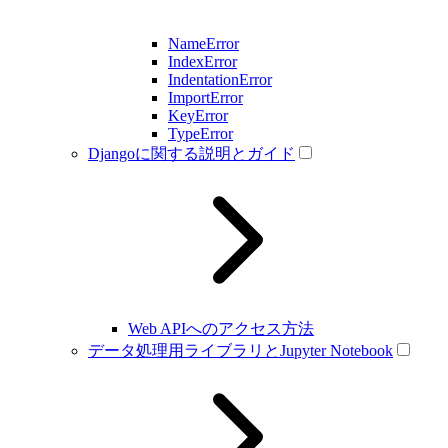
NameError
IndexError
IndentationError
ImportError
KeyError
TypeError
Djangoに関する説明とガイド
Web APIへのアクセス方法
データ処理用ライブラリとJupyter Notebook