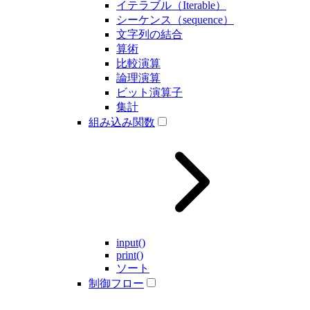
イテラブル（Iterable）
シーケンス（sequence）
文字列の結合
算術
比較演算
論理演算
ビット演算子
集計
組み込み関数
input()
print()
ソート
制御フロー