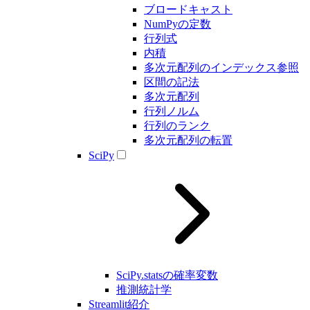
ブロードキャスト
NumPyの定数
行列式
内積
多次元配列のインデックス参照
区間の記法
多次元配列
行列ノルム
行列のランク
多次元配列の転置
SciPy
SciPy.statsの確率変数
推測統計学
Streamlit紹介