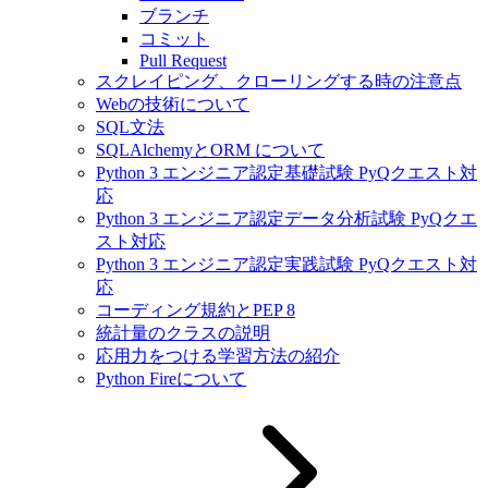
ブランチ
コミット
Pull Request
スクレイピング、クローリングする時の注意点
Webの技術について
SQL文法
SQLAlchemyとORM について
Python 3 エンジニア認定基礎試験 PyQクエスト対
応
Python 3 エンジニア認定データ分析試験 PyQクエ
スト対応
Python 3 エンジニア認定実践試験 PyQクエスト対
応
コーディング規約とPEP 8
統計量のクラスの説明
応用力をつける学習方法の紹介
Python Fireについて