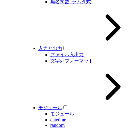
無名関数: ラムダ式
入力と出力
ファイル入出力
文字列フォーマット
モジュール
モジュール
datetime
random