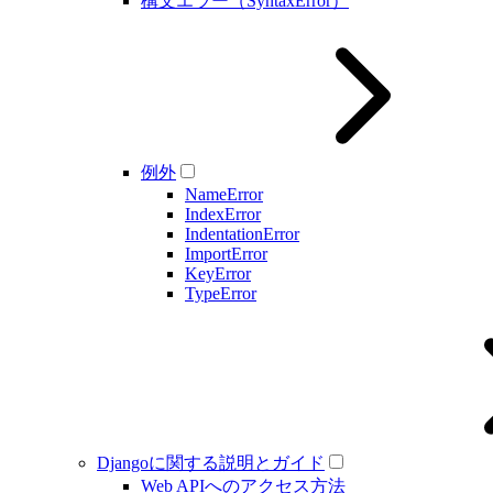
構文エラー（SyntaxError）
例外
NameError
IndexError
IndentationError
ImportError
KeyError
TypeError
Djangoに関する説明とガイド
Web APIへのアクセス方法