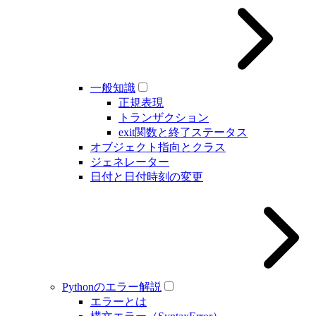
一般知識
正規表現
トランザクション
exit関数と終了ステータス
オブジェクト指向とクラス
ジェネレーター
日付と日付時刻の変更
Pythonのエラー解説
エラーとは