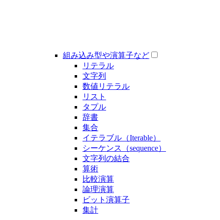
組み込み型や演算子など
リテラル
文字列
数値リテラル
リスト
タプル
辞書
集合
イテラブル（Iterable）
シーケンス（sequence）
文字列の結合
算術
比較演算
論理演算
ビット演算子
集計