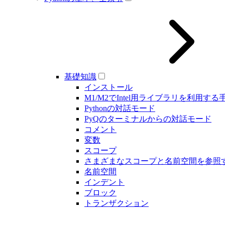
基礎知識
インストール
M1/M2でIntel用ライブラリを利用する
Pythonの対話モード
PyQのターミナルからの対話モード
コメント
変数
スコープ
さまざまなスコープと名前空間を参照
名前空間
インデント
ブロック
トランザクション