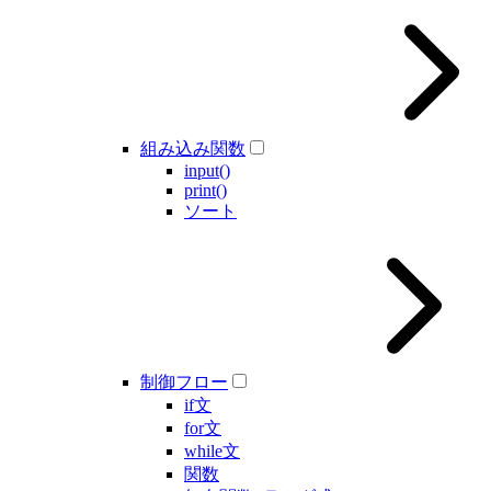
組み込み関数
input()
print()
ソート
制御フロー
if文
for文
while文
関数