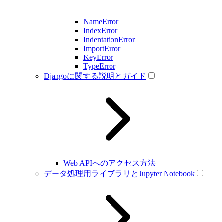
NameError
IndexError
IndentationError
ImportError
KeyError
TypeError
Djangoに関する説明とガイド
Web APIへのアクセス方法
データ処理用ライブラリとJupyter Notebook