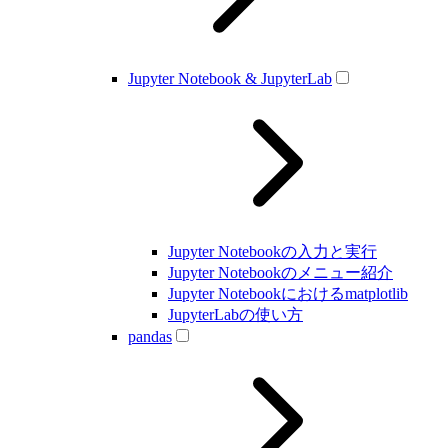
Jupyter Notebook & JupyterLab
Jupyter Notebookの入力と実行
Jupyter Notebookのメニュー紹介
Jupyter Notebookにおけるmatplotlib
JupyterLabの使い方
pandas