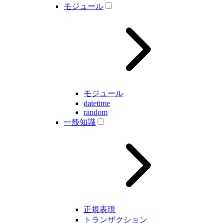
モジュール
モジュール
datetime
random
一般知識
正規表現
トランザクション