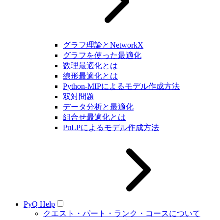
グラフ理論とNetworkX
グラフを使った最適化
数理最適化とは
線形最適化とは
Python-MIPによるモデル作成方法
双対問題
データ分析と最適化
組合せ最適化とは
PuLPによるモデル作成方法
PyQ Help
クエスト・パート・ランク・コースについて