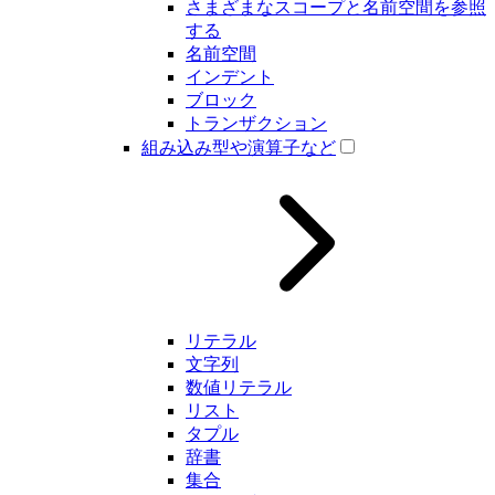
さまざまなスコープと名前空間を参照
する
名前空間
インデント
ブロック
トランザクション
組み込み型や演算子など
リテラル
文字列
数値リテラル
リスト
タプル
辞書
集合