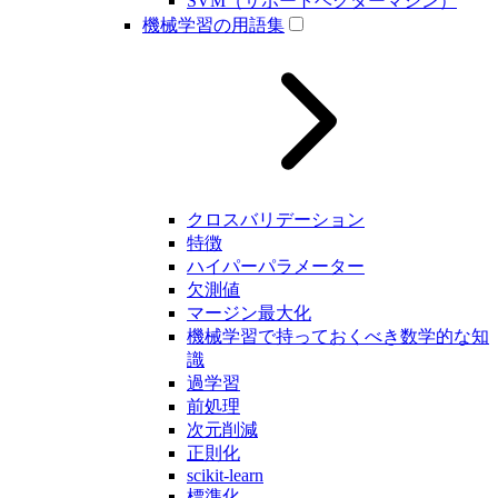
SVM（サポートベクターマシン）
機械学習の用語集
クロスバリデーション
特徴
ハイパーパラメーター
欠測値
マージン最大化
機械学習で持っておくべき数学的な知
識
過学習
前処理
次元削減
正則化
scikit-learn
標準化