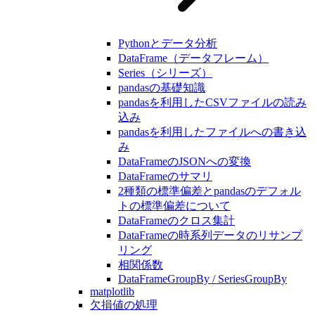
Pythonとデータ分析
DataFrame（データフレーム）
Series（シリーズ）
pandasの基礎知識
pandasを利用したCSVファイルの読み
込み
pandasを利用したファイルへの書き込
み
DataFrameのJSONへの変換
DataFrameのサマリ
2種類の標準偏差とpandasのデフォル
トの標準偏差について
DataFrameのクロス集計
DataFrameの時系列データのリサンプ
リング
相関係数
DataFrameGroupBy / SeriesGroupBy
matplotlib
欠損値の処理