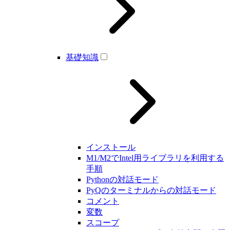
基礎知識
インストール
M1/M2でIntel用ライブラリを利用する
手順
Pythonの対話モード
PyQのターミナルからの対話モード
コメント
変数
スコープ