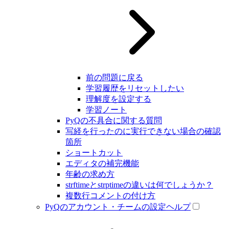
前の問題に戻る
学習履歴をリセットしたい
理解度を設定する
学習ノート
PyQの不具合に関する質問
写経を行ったのに実行できない場合の確認
箇所
ショートカット
エディタの補完機能
年齢の求め方
strftimeとstrptimeの違いは何でしょうか？
複数行コメントの付け方
PyQのアカウント・チームの設定ヘルプ