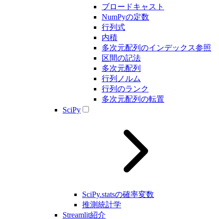
ブロードキャスト
NumPyの定数
行列式
内積
多次元配列のインデックス参照
区間の記法
多次元配列
行列ノルム
行列のランク
多次元配列の転置
SciPy
SciPy.statsの確率変数
推測統計学
Streamlit紹介