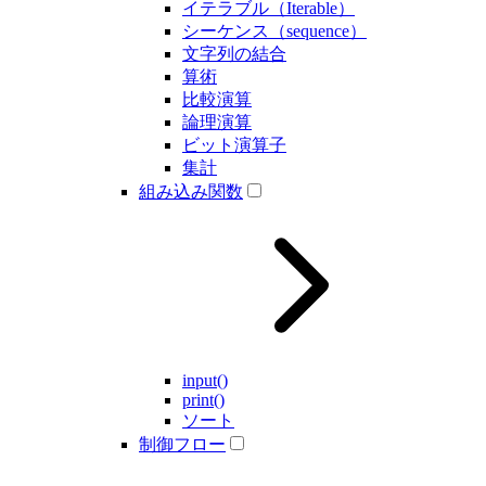
イテラブル（Iterable）
シーケンス（sequence）
文字列の結合
算術
比較演算
論理演算
ビット演算子
集計
組み込み関数
input()
print()
ソート
制御フロー