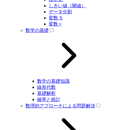
しきい値（閾値）
データ分割
変数 X
変数 y
数学の基礎
数学の基礎知識
線形代数
基礎解析
確率と統計
数理的アプローチによる問題解決