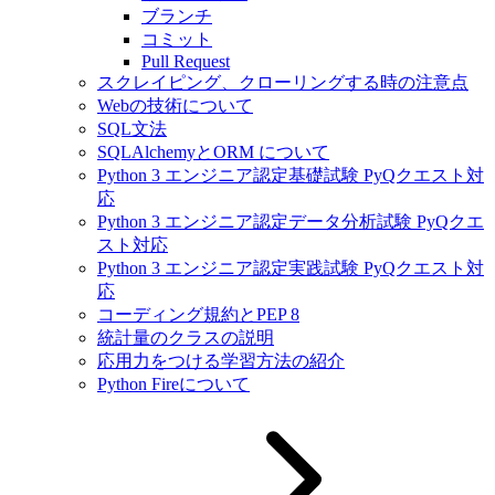
ブランチ
コミット
Pull Request
スクレイピング、クローリングする時の注意点
Webの技術について
SQL文法
SQLAlchemyとORM について
Python 3 エンジニア認定基礎試験 PyQクエスト対
応
Python 3 エンジニア認定データ分析試験 PyQクエ
スト対応
Python 3 エンジニア認定実践試験 PyQクエスト対
応
コーディング規約とPEP 8
統計量のクラスの説明
応用力をつける学習方法の紹介
Python Fireについて