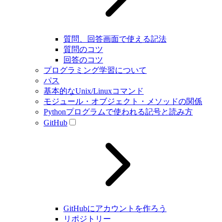
質問、回答画面で使える記法
質問のコツ
回答のコツ
プログラミング学習について
パス
基本的なUnix/Linuxコマンド
モジュール・オブジェクト・メソッドの関係
Pythonプログラムで使われる記号と読み方
GitHub
GitHubにアカウントを作ろう
リポジトリー