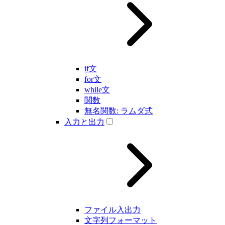
if文
for文
while文
関数
無名関数: ラムダ式
入力と出力
ファイル入出力
文字列フォーマット