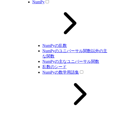
NumPy
NumPyの乱数
NumPyのユニバーサル関数以外の主
な関数
NumPyの主なユニバーサル関数
乱数のシード
NumPyの数学用語集