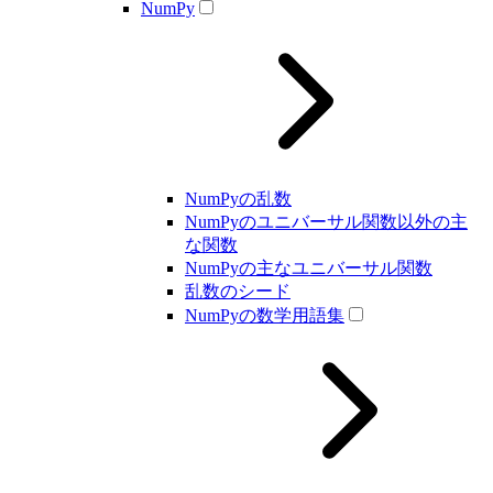
NumPy
NumPyの乱数
NumPyのユニバーサル関数以外の主
な関数
NumPyの主なユニバーサル関数
乱数のシード
NumPyの数学用語集