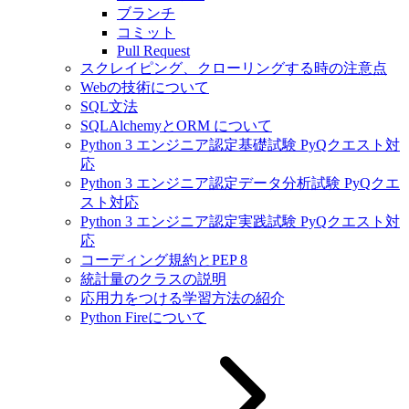
ブランチ
コミット
Pull Request
スクレイピング、クローリングする時の注意点
Webの技術について
SQL文法
SQLAlchemyとORM について
Python 3 エンジニア認定基礎試験 PyQクエスト対
応
Python 3 エンジニア認定データ分析試験 PyQクエ
スト対応
Python 3 エンジニア認定実践試験 PyQクエスト対
応
コーディング規約とPEP 8
統計量のクラスの説明
応用力をつける学習方法の紹介
Python Fireについて