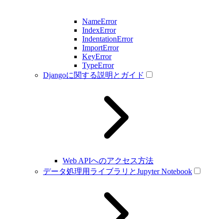
NameError
IndexError
IndentationError
ImportError
KeyError
TypeError
Djangoに関する説明とガイド
Web APIへのアクセス方法
データ処理用ライブラリとJupyter Notebook