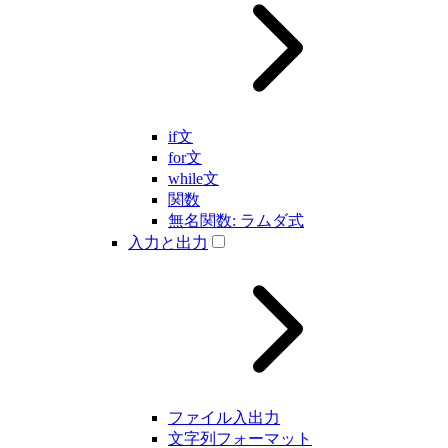
if文
for文
while文
関数
無名関数: ラムダ式
入力と出力
ファイル入出力
文字列フォーマット