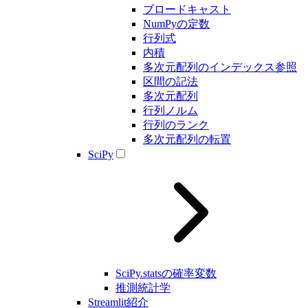
ブロードキャスト
NumPyの定数
行列式
内積
多次元配列のインデックス参照
区間の記法
多次元配列
行列ノルム
行列のランク
多次元配列の転置
SciPy
SciPy.statsの確率変数
推測統計学
Streamlit紹介