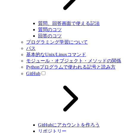
質問、回答画面で使える記法
質問のコツ
回答のコツ
プログラミング学習について
パス
基本的なUnix/Linuxコマンド
モジュール・オブジェクト・メソッドの関係
Pythonプログラムで使われる記号と読み方
GitHub
GitHubにアカウントを作ろう
リポジトリー