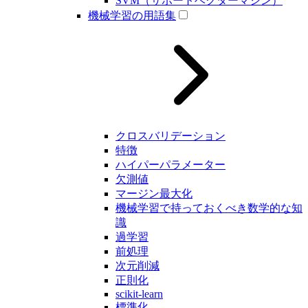
SVM（サポートベクターマシン）
機械学習の用語集
クロスバリデーション
特徴
ハイパーパラメーター
欠測値
マージン最大化
機械学習で持っておくべき数学的な知
識
過学習
前処理
次元削減
正則化
scikit-learn
標準化