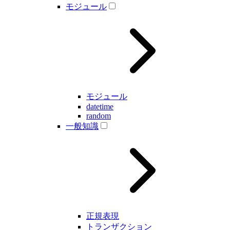
モジュール
モジュール
datetime
random
一般知識
正規表現
トランザクション