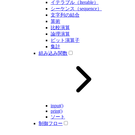
イテラブル（Iterable）
シーケンス（sequence）
文字列の結合
算術
比較演算
論理演算
ビット演算子
集計
組み込み関数
input()
print()
ソート
制御フロー