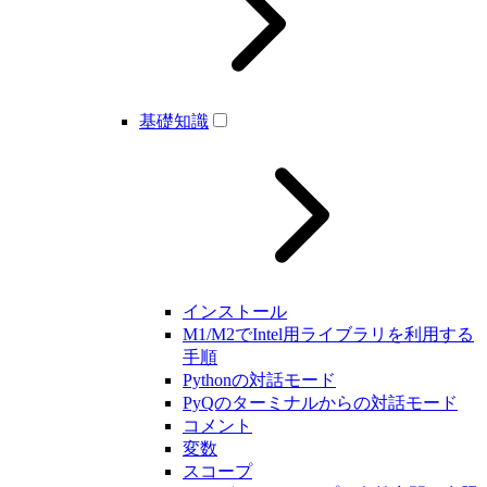
基礎知識
インストール
M1/M2でIntel用ライブラリを利用する
手順
Pythonの対話モード
PyQのターミナルからの対話モード
コメント
変数
スコープ