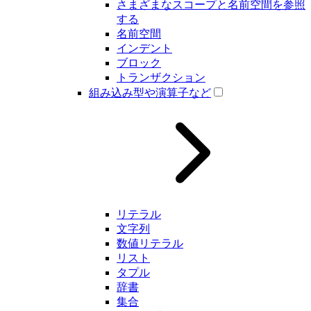
さまざまなスコープと名前空間を参照
する
名前空間
インデント
ブロック
トランザクション
組み込み型や演算子など
リテラル
文字列
数値リテラル
リスト
タプル
辞書
集合