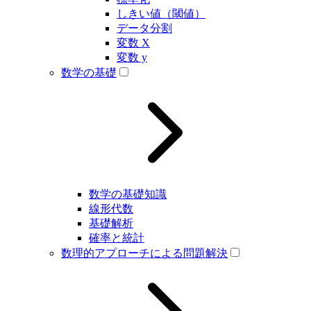
しきい値（閾値）
データ分割
変数 X
変数 y
数学の基礎
数学の基礎知識
線形代数
基礎解析
確率と統計
数理的アプローチによる問題解決