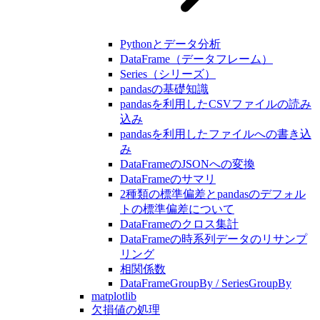
Pythonとデータ分析
DataFrame（データフレーム）
Series（シリーズ）
pandasの基礎知識
pandasを利用したCSVファイルの読み
込み
pandasを利用したファイルへの書き込
み
DataFrameのJSONへの変換
DataFrameのサマリ
2種類の標準偏差とpandasのデフォル
トの標準偏差について
DataFrameのクロス集計
DataFrameの時系列データのリサンプ
リング
相関係数
DataFrameGroupBy / SeriesGroupBy
matplotlib
欠損値の処理