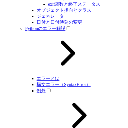
exit関数と終了ステータス
オブジェクト指向とクラス
ジェネレーター
日付と日付時刻の変更
Pythonのエラー解説
エラーとは
構文エラー（SyntaxError）
例外