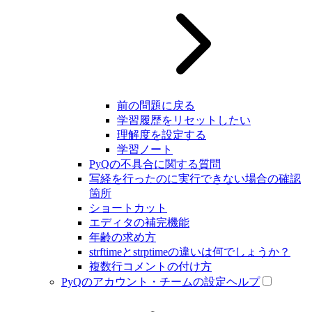
前の問題に戻る
学習履歴をリセットしたい
理解度を設定する
学習ノート
PyQの不具合に関する質問
写経を行ったのに実行できない場合の確認
箇所
ショートカット
エディタの補完機能
年齢の求め方
strftimeとstrptimeの違いは何でしょうか？
複数行コメントの付け方
PyQのアカウント・チームの設定ヘルプ