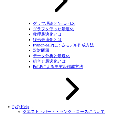
グラフ理論とNetworkX
グラフを使った最適化
数理最適化とは
線形最適化とは
Python-MIPによるモデル作成方法
双対問題
データ分析と最適化
組合せ最適化とは
PuLPによるモデル作成方法
PyQ Help
クエスト・パート・ランク・コースについて