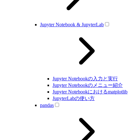
Jupyter Notebook & JupyterLab
Jupyter Notebookの入力と実行
Jupyter Notebookのメニュー紹介
Jupyter Notebookにおけるmatplotlib
JupyterLabの使い方
pandas