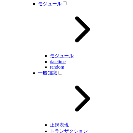
モジュール
モジュール
datetime
random
一般知識
正規表現
トランザクション