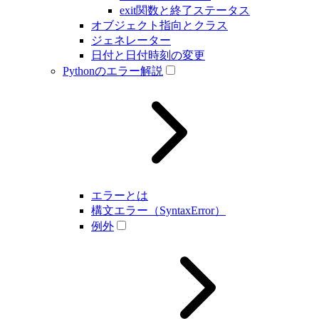
exit関数と終了ステータス
オブジェクト指向とクラス
ジェネレーター
日付と日付時刻の変更
Pythonのエラー解説
エラーとは
構文エラー（SyntaxError）
例外