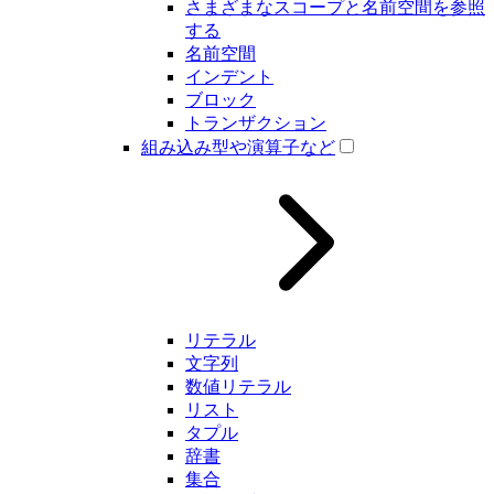
さまざまなスコープと名前空間を参照
する
名前空間
インデント
ブロック
トランザクション
組み込み型や演算子など
リテラル
文字列
数値リテラル
リスト
タプル
辞書
集合