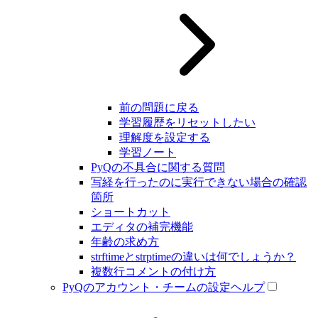
前の問題に戻る
学習履歴をリセットしたい
理解度を設定する
学習ノート
PyQの不具合に関する質問
写経を行ったのに実行できない場合の確認
箇所
ショートカット
エディタの補完機能
年齢の求め方
strftimeとstrptimeの違いは何でしょうか？
複数行コメントの付け方
PyQのアカウント・チームの設定ヘルプ