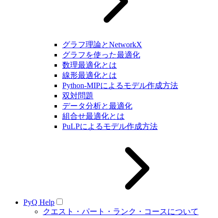
グラフ理論とNetworkX
グラフを使った最適化
数理最適化とは
線形最適化とは
Python-MIPによるモデル作成方法
双対問題
データ分析と最適化
組合せ最適化とは
PuLPによるモデル作成方法
PyQ Help
クエスト・パート・ランク・コースについて