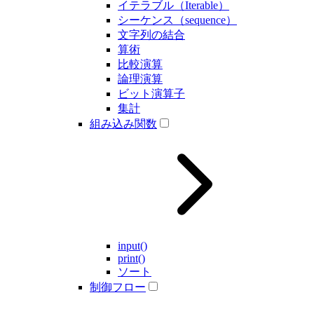
イテラブル（Iterable）
シーケンス（sequence）
文字列の結合
算術
比較演算
論理演算
ビット演算子
集計
組み込み関数
input()
print()
ソート
制御フロー