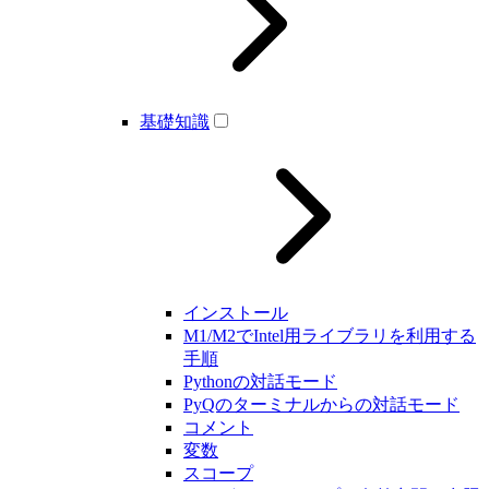
基礎知識
インストール
M1/M2でIntel用ライブラリを利用する
手順
Pythonの対話モード
PyQのターミナルからの対話モード
コメント
変数
スコープ