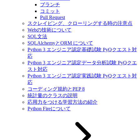
ブランチ
コミット
Pull Request
スクレイピング、クローリングする時の注意点
Webの技術について
SQL文法
SQLAlchemyとORM について
Python 3 エンジニア認定基礎試験 PyQクエスト対
応
Python 3 エンジニア認定データ分析試験 PyQクエ
スト対応
Python 3 エンジニア認定実践試験 PyQクエスト対
応
コーディング規約とPEP 8
統計量のクラスの説明
応用力をつける学習方法の紹介
Python Fireについて