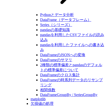
Pythonとデータ分析
DataFrame（データフレーム）
Series（シリーズ）
pandasの基礎知識
pandasを利用したCSVファイルの読み
込み
pandasを利用したファイルへの書き込
み
DataFrameのJSONへの変換
DataFrameのサマリ
2種類の標準偏差とpandasのデフォル
トの標準偏差について
DataFrameのクロス集計
DataFrameの時系列データのリサンプ
リング
相関係数
DataFrameGroupBy / SeriesGroupBy
matplotlib
欠損値の処理