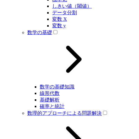
しきい値（閾値）
データ分割
変数 X
変数 y
数学の基礎
数学の基礎知識
線形代数
基礎解析
確率と統計
数理的アプローチによる問題解決