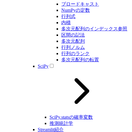
ブロードキャスト
NumPyの定数
行列式
内積
多次元配列のインデックス参照
区間の記法
多次元配列
行列ノルム
行列のランク
多次元配列の転置
SciPy
SciPy.statsの確率変数
推測統計学
Streamlit紹介