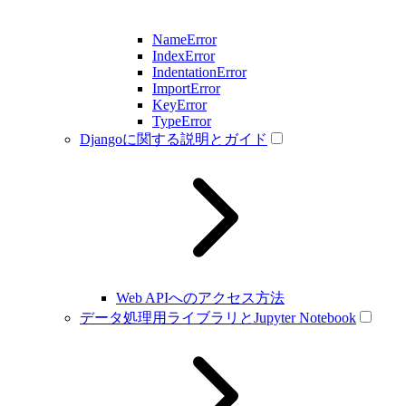
NameError
IndexError
IndentationError
ImportError
KeyError
TypeError
Djangoに関する説明とガイド
Web APIへのアクセス方法
データ処理用ライブラリとJupyter Notebook