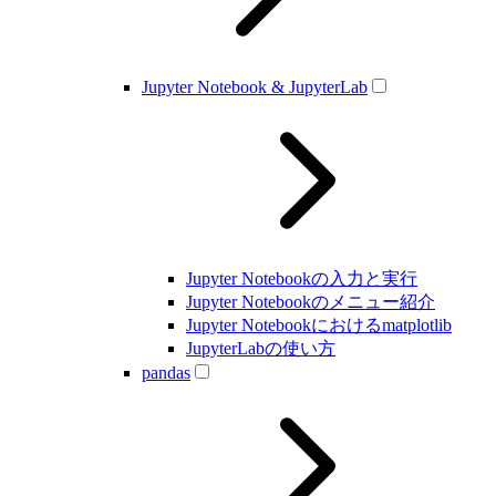
Jupyter Notebook & JupyterLab
Jupyter Notebookの入力と実行
Jupyter Notebookのメニュー紹介
Jupyter Notebookにおけるmatplotlib
JupyterLabの使い方
pandas