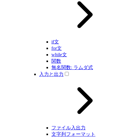
if文
for文
while文
関数
無名関数: ラムダ式
入力と出力
ファイル入出力
文字列フォーマット