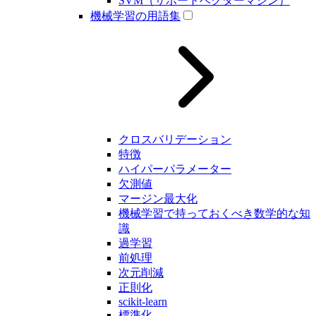
SVM（サポートベクターマシン）
機械学習の用語集
クロスバリデーション
特徴
ハイパーパラメーター
欠測値
マージン最大化
機械学習で持っておくべき数学的な知
識
過学習
前処理
次元削減
正則化
scikit-learn
標準化