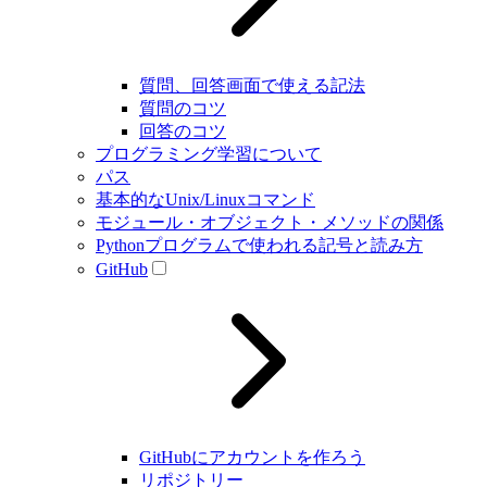
質問、回答画面で使える記法
質問のコツ
回答のコツ
プログラミング学習について
パス
基本的なUnix/Linuxコマンド
モジュール・オブジェクト・メソッドの関係
Pythonプログラムで使われる記号と読み方
GitHub
GitHubにアカウントを作ろう
リポジトリー