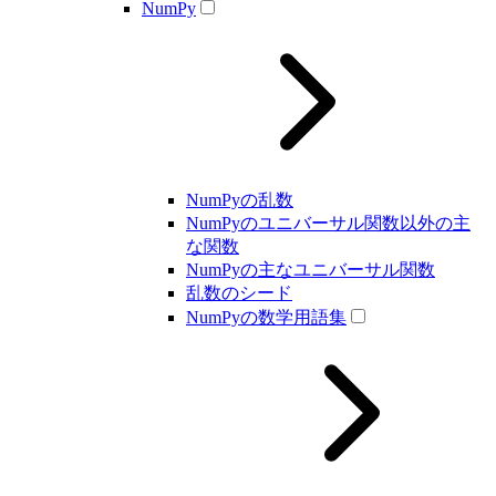
NumPy
NumPyの乱数
NumPyのユニバーサル関数以外の主
な関数
NumPyの主なユニバーサル関数
乱数のシード
NumPyの数学用語集