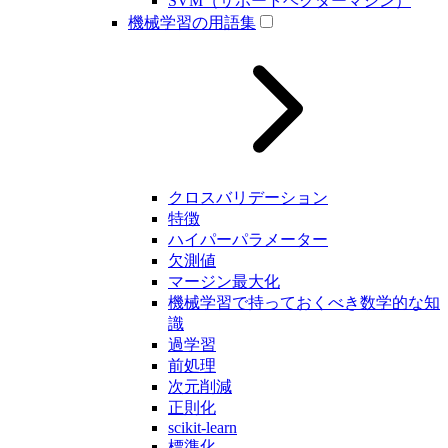
SVM（サポートベクターマシン）
機械学習の用語集
クロスバリデーション
特徴
ハイパーパラメーター
欠測値
マージン最大化
機械学習で持っておくべき数学的な知
識
過学習
前処理
次元削減
正則化
scikit-learn
標準化