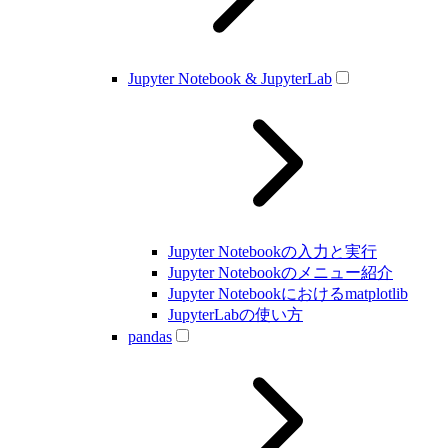
Jupyter Notebook & JupyterLab
Jupyter Notebookの入力と実行
Jupyter Notebookのメニュー紹介
Jupyter Notebookにおけるmatplotlib
JupyterLabの使い方
pandas