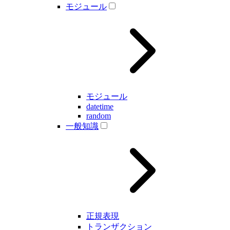
モジュール
モジュール
datetime
random
一般知識
正規表現
トランザクション