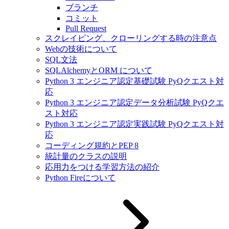
ブランチ
コミット
Pull Request
スクレイピング、クローリングする時の注意点
Webの技術について
SQL文法
SQLAlchemyとORM について
Python 3 エンジニア認定基礎試験 PyQクエスト対
応
Python 3 エンジニア認定データ分析試験 PyQクエ
スト対応
Python 3 エンジニア認定実践試験 PyQクエスト対
応
コーディング規約とPEP 8
統計量のクラスの説明
応用力をつける学習方法の紹介
Python Fireについて