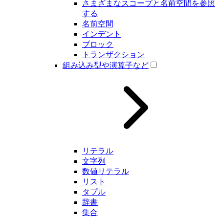
さまざまなスコープと名前空間を参照
する
名前空間
インデント
ブロック
トランザクション
組み込み型や演算子など
リテラル
文字列
数値リテラル
リスト
タプル
辞書
集合