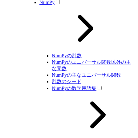
NumPy
NumPyの乱数
NumPyのユニバーサル関数以外の主
な関数
NumPyの主なユニバーサル関数
乱数のシード
NumPyの数学用語集