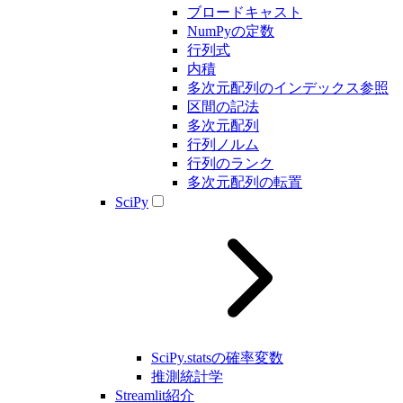
ブロードキャスト
NumPyの定数
行列式
内積
多次元配列のインデックス参照
区間の記法
多次元配列
行列ノルム
行列のランク
多次元配列の転置
SciPy
SciPy.statsの確率変数
推測統計学
Streamlit紹介