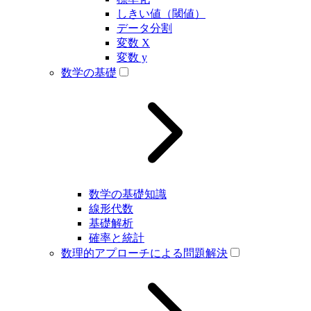
しきい値（閾値）
データ分割
変数 X
変数 y
数学の基礎
数学の基礎知識
線形代数
基礎解析
確率と統計
数理的アプローチによる問題解決