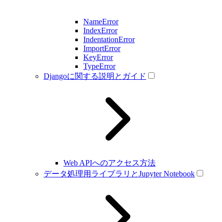
NameError
IndexError
IndentationError
ImportError
KeyError
TypeError
Djangoに関する説明とガイド
Web APIへのアクセス方法
データ処理用ライブラリとJupyter Notebook