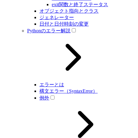
exit関数と終了ステータス
オブジェクト指向とクラス
ジェネレーター
日付と日付時刻の変更
Pythonのエラー解説
エラーとは
構文エラー（SyntaxError）
例外