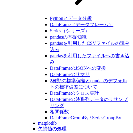
Pythonとデータ分析
DataFrame（データフレーム）
Series（シリーズ）
pandasの基礎知識
pandasを利用したCSVファイルの読み
込み
pandasを利用したファイルへの書き込
み
DataFrameのJSONへの変換
DataFrameのサマリ
2種類の標準偏差とpandasのデフォル
トの標準偏差について
DataFrameのクロス集計
DataFrameの時系列データのリサンプ
リング
相関係数
DataFrameGroupBy / SeriesGroupBy
matplotlib
欠損値の処理