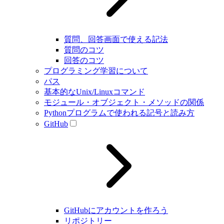
質問、回答画面で使える記法
質問のコツ
回答のコツ
プログラミング学習について
パス
基本的なUnix/Linuxコマンド
モジュール・オブジェクト・メソッドの関係
Pythonプログラムで使われる記号と読み方
GitHub
GitHubにアカウントを作ろう
リポジトリー