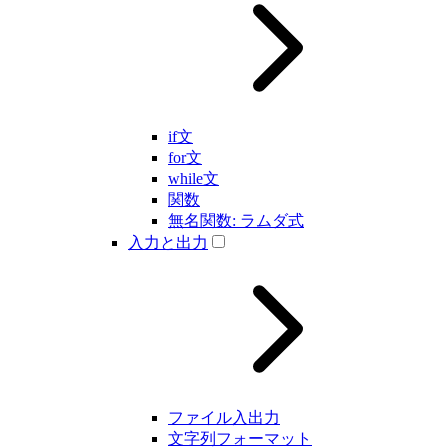
if文
for文
while文
関数
無名関数: ラムダ式
入力と出力
ファイル入出力
文字列フォーマット