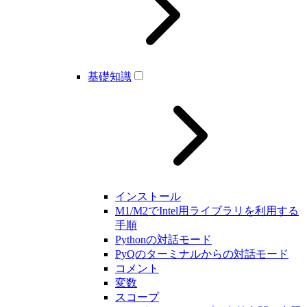
基礎知識
インストール
M1/M2でIntel用ライブラリを利用する
手順
Pythonの対話モード
PyQのターミナルからの対話モード
コメント
変数
スコープ