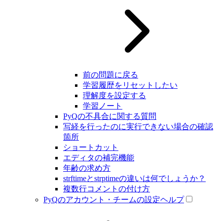
前の問題に戻る
学習履歴をリセットしたい
理解度を設定する
学習ノート
PyQの不具合に関する質問
写経を行ったのに実行できない場合の確認
箇所
ショートカット
エディタの補完機能
年齢の求め方
strftimeとstrptimeの違いは何でしょうか？
複数行コメントの付け方
PyQのアカウント・チームの設定ヘルプ