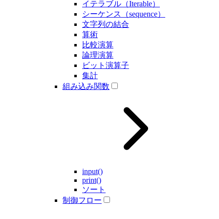
イテラブル（Iterable）
シーケンス（sequence）
文字列の結合
算術
比較演算
論理演算
ビット演算子
集計
組み込み関数
input()
print()
ソート
制御フロー