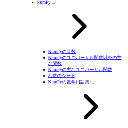
NumPy
NumPyの乱数
NumPyのユニバーサル関数以外の主
な関数
NumPyの主なユニバーサル関数
乱数のシード
NumPyの数学用語集