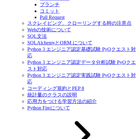
ブランチ
コミット
Pull Request
スクレイピング、クローリングする時の注意点
Webの技術について
SQL文法
SQLAlchemyとORM について
Python 3 エンジニア認定基礎試験 PyQクエスト対
応
Python 3 エンジニア認定データ分析試験 PyQクエ
スト対応
Python 3 エンジニア認定実践試験 PyQクエスト対
応
コーディング規約とPEP 8
統計量のクラスの説明
応用力をつける学習方法の紹介
Python Fireについて