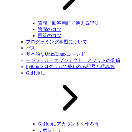
質問、回答画面で使える記法
質問のコツ
回答のコツ
プログラミング学習について
パス
基本的なUnix/Linuxコマンド
モジュール・オブジェクト・メソッドの関係
Pythonプログラムで使われる記号と読み方
GitHub
GitHubにアカウントを作ろう
リポジトリー