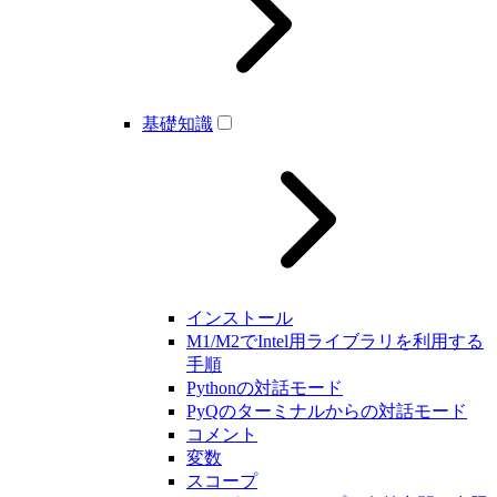
基礎知識
インストール
M1/M2でIntel用ライブラリを利用する
手順
Pythonの対話モード
PyQのターミナルからの対話モード
コメント
変数
スコープ