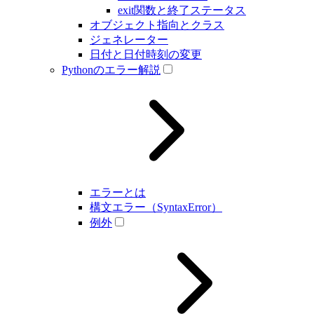
exit関数と終了ステータス
オブジェクト指向とクラス
ジェネレーター
日付と日付時刻の変更
Pythonのエラー解説
エラーとは
構文エラー（SyntaxError）
例外