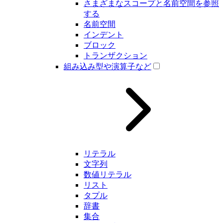
さまざまなスコープと名前空間を参照
する
名前空間
インデント
ブロック
トランザクション
組み込み型や演算子など
リテラル
文字列
数値リテラル
リスト
タプル
辞書
集合