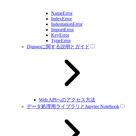
NameError
IndexError
IndentationError
ImportError
KeyError
TypeError
Djangoに関する説明とガイド
Web APIへのアクセス方法
データ処理用ライブラリとJupyter Notebook