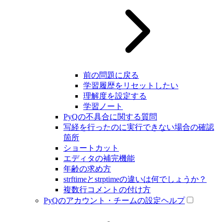
前の問題に戻る
学習履歴をリセットしたい
理解度を設定する
学習ノート
PyQの不具合に関する質問
写経を行ったのに実行できない場合の確認
箇所
ショートカット
エディタの補完機能
年齢の求め方
strftimeとstrptimeの違いは何でしょうか？
複数行コメントの付け方
PyQのアカウント・チームの設定ヘルプ