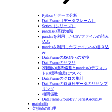
Pythonとデータ分析
DataFrame（データフレーム）
Series（シリーズ）
pandasの基礎知識
pandasを利用したCSVファイルの読み
込み
pandasを利用したファイルへの書き込
み
DataFrameのJSONへの変換
DataFrameのサマリ
2種類の標準偏差とpandasのデフォル
トの標準偏差について
DataFrameのクロス集計
DataFrameの時系列データのリサンプ
リング
相関係数
DataFrameGroupBy / SeriesGroupBy
matplotlib
欠損値の処理