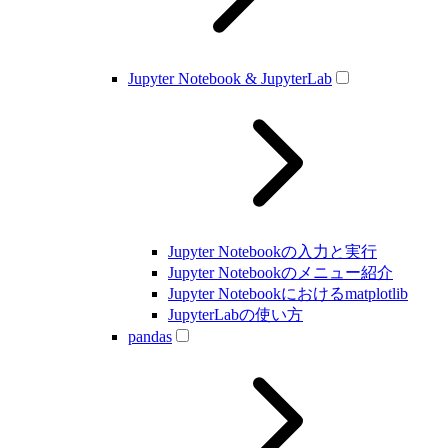
Jupyter Notebook & JupyterLab
Jupyter Notebookの入力と実行
Jupyter Notebookのメニュー紹介
Jupyter Notebookにおけるmatplotlib
JupyterLabの使い方
pandas