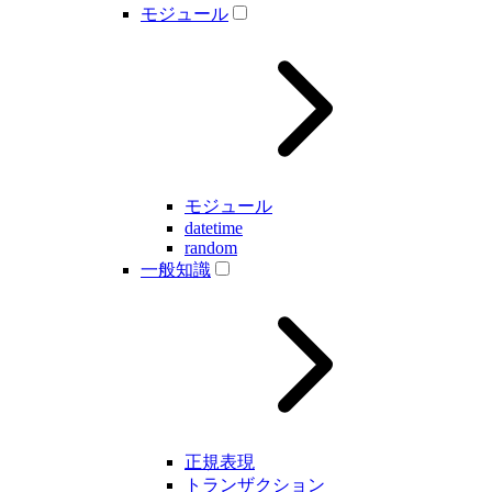
モジュール
モジュール
datetime
random
一般知識
正規表現
トランザクション