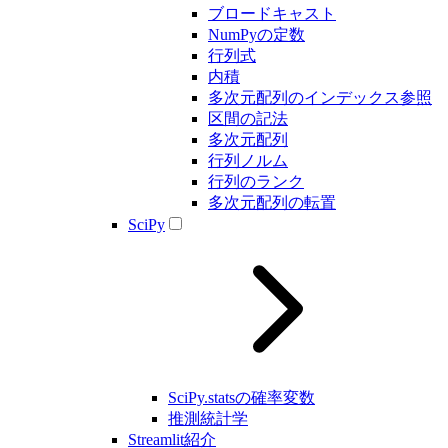
ブロードキャスト
NumPyの定数
行列式
内積
多次元配列のインデックス参照
区間の記法
多次元配列
行列ノルム
行列のランク
多次元配列の転置
SciPy
SciPy.statsの確率変数
推測統計学
Streamlit紹介