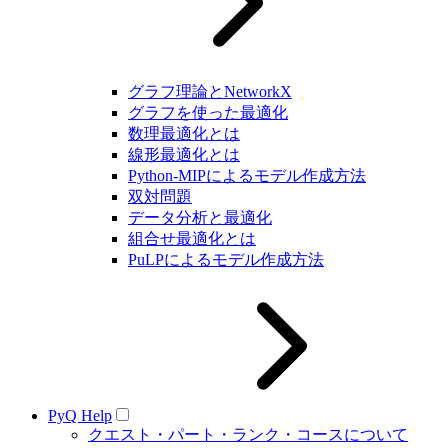
グラフ理論とNetworkX
グラフを使った最適化
数理最適化とは
線形最適化とは
Python-MIPによるモデル作成方法
双対問題
データ分析と最適化
組合せ最適化とは
PuLPによるモデル作成方法
PyQ Help
クエスト・パート・ランク・コースについて