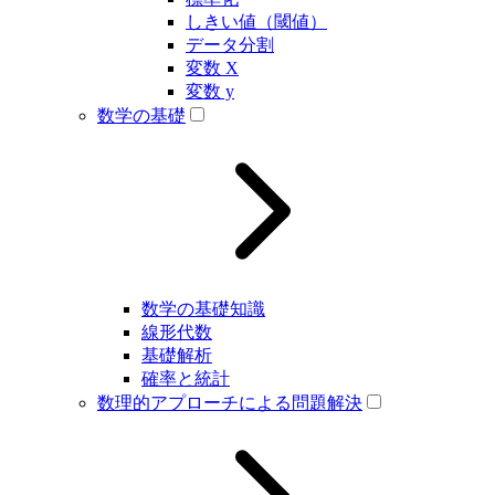
しきい値（閾値）
データ分割
変数 X
変数 y
数学の基礎
数学の基礎知識
線形代数
基礎解析
確率と統計
数理的アプローチによる問題解決