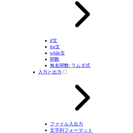
if文
for文
while文
関数
無名関数: ラムダ式
入力と出力
ファイル入出力
文字列フォーマット