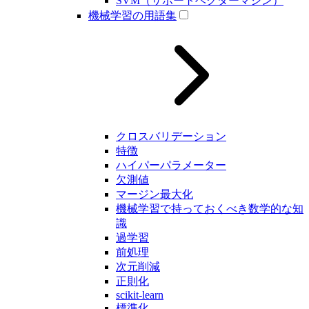
SVM（サポートベクターマシン）
機械学習の用語集
クロスバリデーション
特徴
ハイパーパラメーター
欠測値
マージン最大化
機械学習で持っておくべき数学的な知
識
過学習
前処理
次元削減
正則化
scikit-learn
標準化