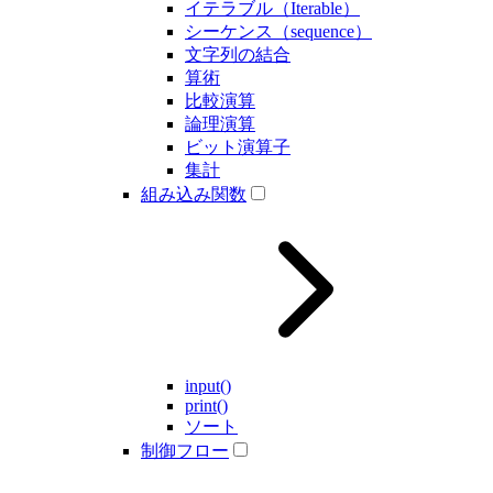
イテラブル（Iterable）
シーケンス（sequence）
文字列の結合
算術
比較演算
論理演算
ビット演算子
集計
組み込み関数
input()
print()
ソート
制御フロー