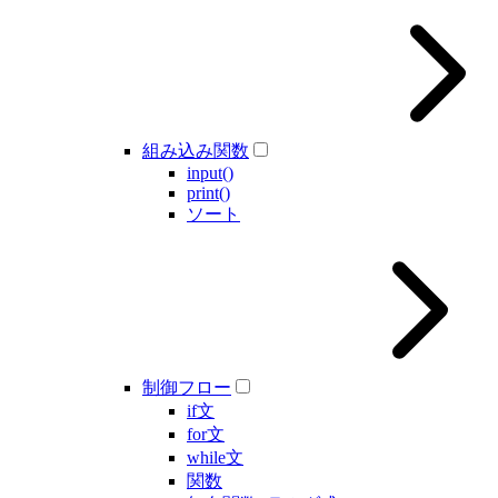
組み込み関数
input()
print()
ソート
制御フロー
if文
for文
while文
関数