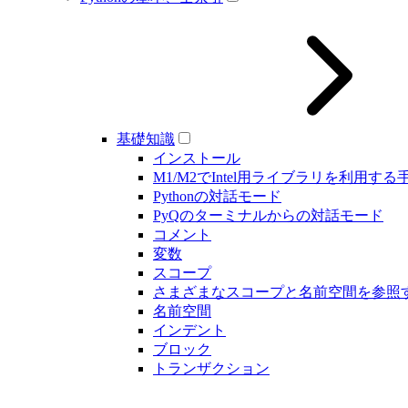
基礎知識
インストール
M1/M2でIntel用ライブラリを利用する
Pythonの対話モード
PyQのターミナルからの対話モード
コメント
変数
スコープ
さまざまなスコープと名前空間を参照
名前空間
インデント
ブロック
トランザクション