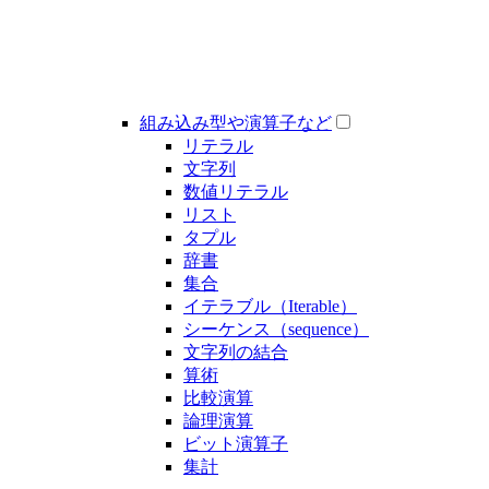
組み込み型や演算子など
リテラル
文字列
数値リテラル
リスト
タプル
辞書
集合
イテラブル（Iterable）
シーケンス（sequence）
文字列の結合
算術
比較演算
論理演算
ビット演算子
集計