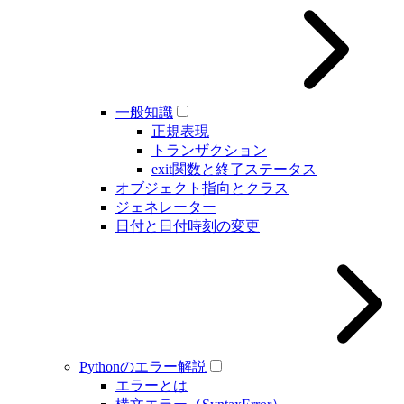
一般知識
正規表現
トランザクション
exit関数と終了ステータス
オブジェクト指向とクラス
ジェネレーター
日付と日付時刻の変更
Pythonのエラー解説
エラーとは