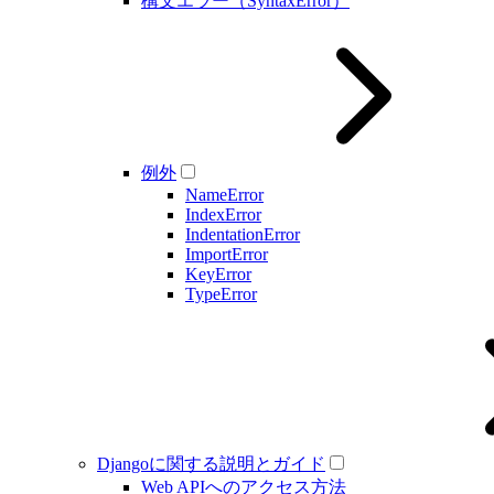
構文エラー（SyntaxError）
例外
NameError
IndexError
IndentationError
ImportError
KeyError
TypeError
Djangoに関する説明とガイド
Web APIへのアクセス方法