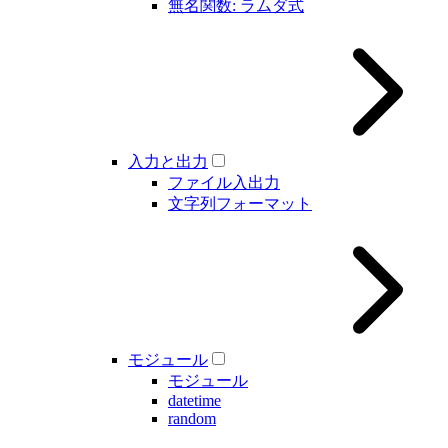
無名関数: ラムダ式
入力と出力
ファイル入出力
文字列フォーマット
モジュール
モジュール
datetime
random