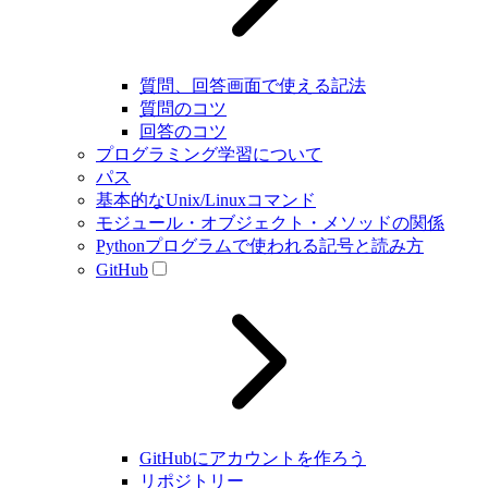
質問、回答画面で使える記法
質問のコツ
回答のコツ
プログラミング学習について
パス
基本的なUnix/Linuxコマンド
モジュール・オブジェクト・メソッドの関係
Pythonプログラムで使われる記号と読み方
GitHub
GitHubにアカウントを作ろう
リポジトリー