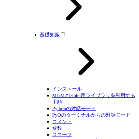
基礎知識
インストール
M1/M2でIntel用ライブラリを利用する
手順
Pythonの対話モード
PyQのターミナルからの対話モード
コメント
変数
スコープ