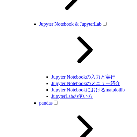
Jupyter Notebook & JupyterLab
Jupyter Notebookの入力と実行
Jupyter Notebookのメニュー紹介
Jupyter Notebookにおけるmatplotlib
JupyterLabの使い方
pandas