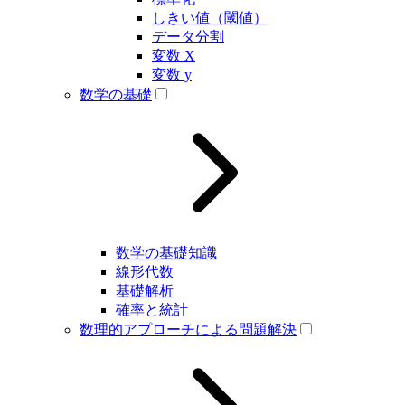
しきい値（閾値）
データ分割
変数 X
変数 y
数学の基礎
数学の基礎知識
線形代数
基礎解析
確率と統計
数理的アプローチによる問題解決