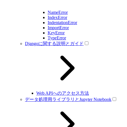
NameError
IndexError
IndentationError
ImportError
KeyError
TypeError
Djangoに関する説明とガイド
Web APIへのアクセス方法
データ処理用ライブラリとJupyter Notebook