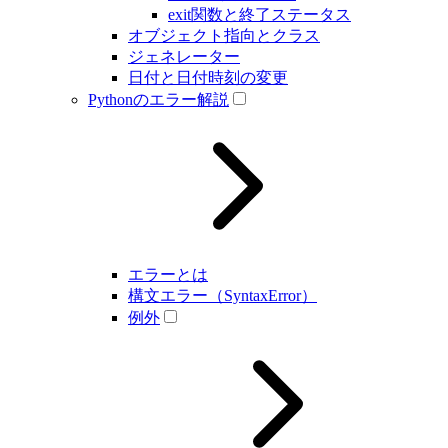
exit関数と終了ステータス
オブジェクト指向とクラス
ジェネレーター
日付と日付時刻の変更
Pythonのエラー解説
エラーとは
構文エラー（SyntaxError）
例外