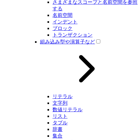
さまざまなスコープと名前空間を参照
する
名前空間
インデント
ブロック
トランザクション
組み込み型や演算子など
リテラル
文字列
数値リテラル
リスト
タプル
辞書
集合