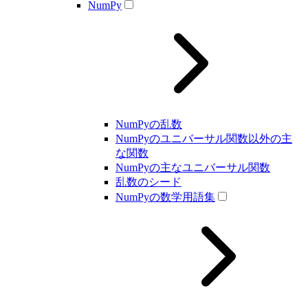
NumPy
NumPyの乱数
NumPyのユニバーサル関数以外の主
な関数
NumPyの主なユニバーサル関数
乱数のシード
NumPyの数学用語集