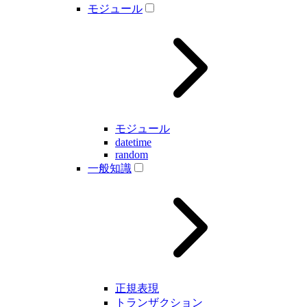
モジュール
モジュール
datetime
random
一般知識
正規表現
トランザクション