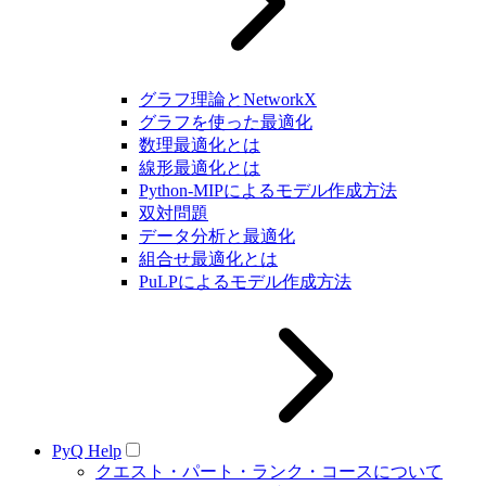
グラフ理論とNetworkX
グラフを使った最適化
数理最適化とは
線形最適化とは
Python-MIPによるモデル作成方法
双対問題
データ分析と最適化
組合せ最適化とは
PuLPによるモデル作成方法
PyQ Help
クエスト・パート・ランク・コースについて