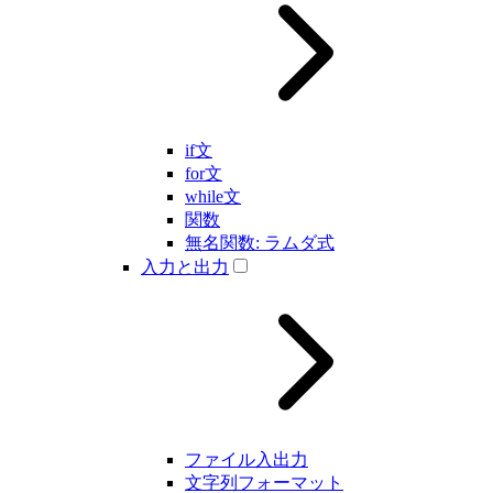
if文
for文
while文
関数
無名関数: ラムダ式
入力と出力
ファイル入出力
文字列フォーマット