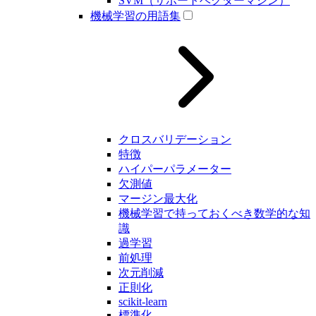
SVM（サポートベクターマシン）
機械学習の用語集
クロスバリデーション
特徴
ハイパーパラメーター
欠測値
マージン最大化
機械学習で持っておくべき数学的な知
識
過学習
前処理
次元削減
正則化
scikit-learn
標準化