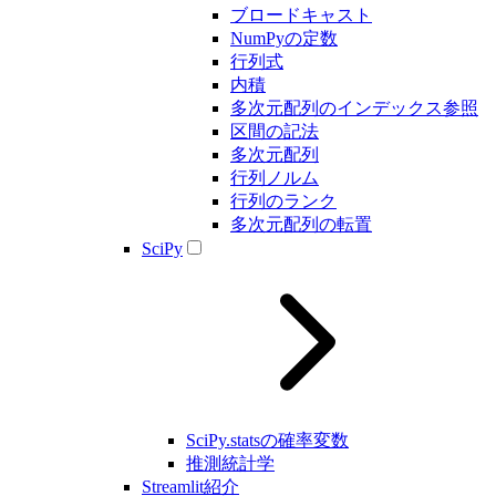
ブロードキャスト
NumPyの定数
行列式
内積
多次元配列のインデックス参照
区間の記法
多次元配列
行列ノルム
行列のランク
多次元配列の転置
SciPy
SciPy.statsの確率変数
推測統計学
Streamlit紹介