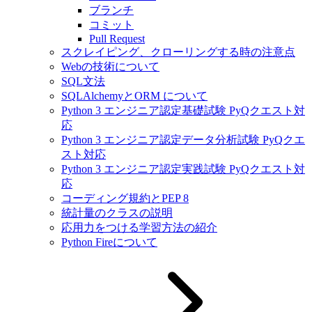
ブランチ
コミット
Pull Request
スクレイピング、クローリングする時の注意点
Webの技術について
SQL文法
SQLAlchemyとORM について
Python 3 エンジニア認定基礎試験 PyQクエスト対
応
Python 3 エンジニア認定データ分析試験 PyQクエ
スト対応
Python 3 エンジニア認定実践試験 PyQクエスト対
応
コーディング規約とPEP 8
統計量のクラスの説明
応用力をつける学習方法の紹介
Python Fireについて