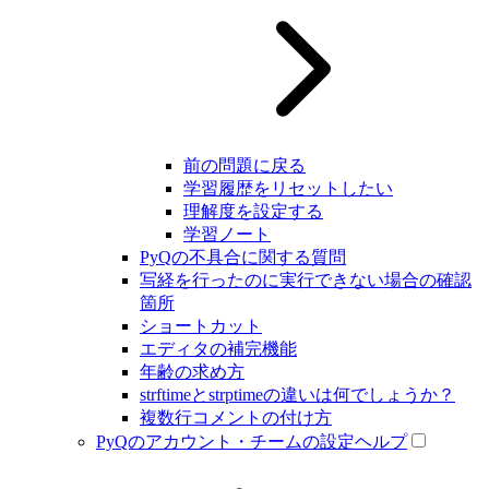
前の問題に戻る
学習履歴をリセットしたい
理解度を設定する
学習ノート
PyQの不具合に関する質問
写経を行ったのに実行できない場合の確認
箇所
ショートカット
エディタの補完機能
年齢の求め方
strftimeとstrptimeの違いは何でしょうか？
複数行コメントの付け方
PyQのアカウント・チームの設定ヘルプ