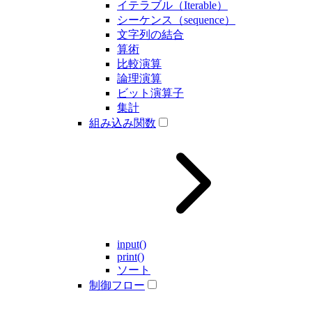
イテラブル（Iterable）
シーケンス（sequence）
文字列の結合
算術
比較演算
論理演算
ビット演算子
集計
組み込み関数
input()
print()
ソート
制御フロー