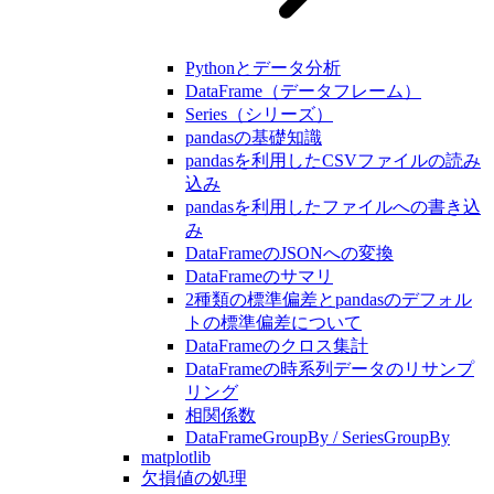
Pythonとデータ分析
DataFrame（データフレーム）
Series（シリーズ）
pandasの基礎知識
pandasを利用したCSVファイルの読み
込み
pandasを利用したファイルへの書き込
み
DataFrameのJSONへの変換
DataFrameのサマリ
2種類の標準偏差とpandasのデフォル
トの標準偏差について
DataFrameのクロス集計
DataFrameの時系列データのリサンプ
リング
相関係数
DataFrameGroupBy / SeriesGroupBy
matplotlib
欠損値の処理