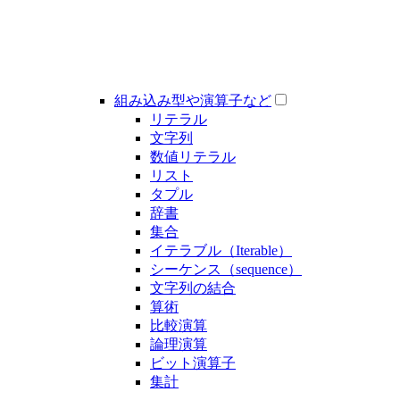
組み込み型や演算子など
リテラル
文字列
数値リテラル
リスト
タプル
辞書
集合
イテラブル（Iterable）
シーケンス（sequence）
文字列の結合
算術
比較演算
論理演算
ビット演算子
集計