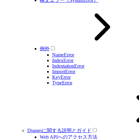
構文エラー（SyntaxError）
例外
NameError
IndexError
IndentationError
ImportError
KeyError
TypeError
Djangoに関する説明とガイド
Web APIへのアクセス方法