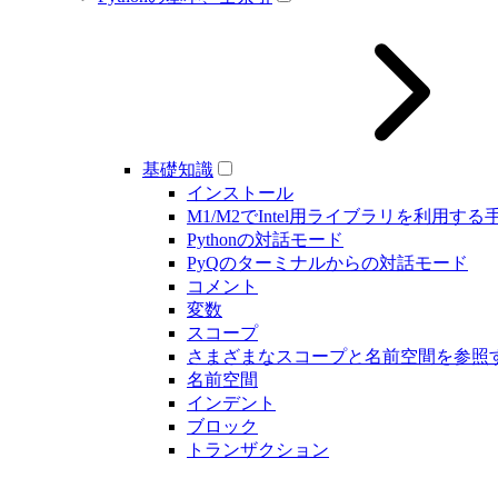
基礎知識
インストール
M1/M2でIntel用ライブラリを利用する
Pythonの対話モード
PyQのターミナルからの対話モード
コメント
変数
スコープ
さまざまなスコープと名前空間を参照
名前空間
インデント
ブロック
トランザクション