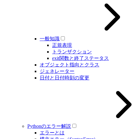
一般知識
正規表現
トランザクション
exit関数と終了ステータス
オブジェクト指向とクラス
ジェネレーター
日付と日付時刻の変更
Pythonのエラー解説
エラーとは