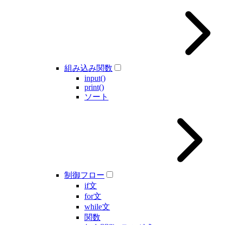
組み込み関数
input()
print()
ソート
制御フロー
if文
for文
while文
関数