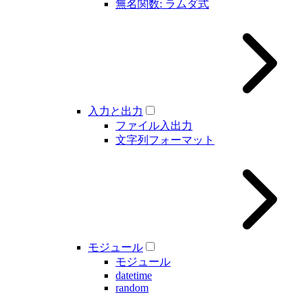
無名関数: ラムダ式
入力と出力
ファイル入出力
文字列フォーマット
モジュール
モジュール
datetime
random