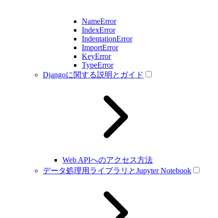
NameError
IndexError
IndentationError
ImportError
KeyError
TypeError
Djangoに関する説明とガイド
Web APIへのアクセス方法
データ処理用ライブラリとJupyter Notebook