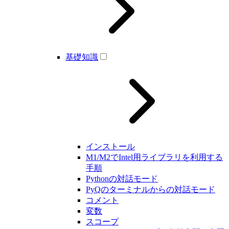
基礎知識
インストール
M1/M2でIntel用ライブラリを利用する
手順
Pythonの対話モード
PyQのターミナルからの対話モード
コメント
変数
スコープ