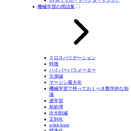
SVM（サポートベクターマシン）
機械学習の用語集
クロスバリデーション
特徴
ハイパーパラメーター
欠測値
マージン最大化
機械学習で持っておくべき数学的な知
識
過学習
前処理
次元削減
正則化
scikit-learn
標準化