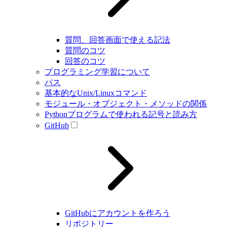
質問、回答画面で使える記法
質問のコツ
回答のコツ
プログラミング学習について
パス
基本的なUnix/Linuxコマンド
モジュール・オブジェクト・メソッドの関係
Pythonプログラムで使われる記号と読み方
GitHub
GitHubにアカウントを作ろう
リポジトリー