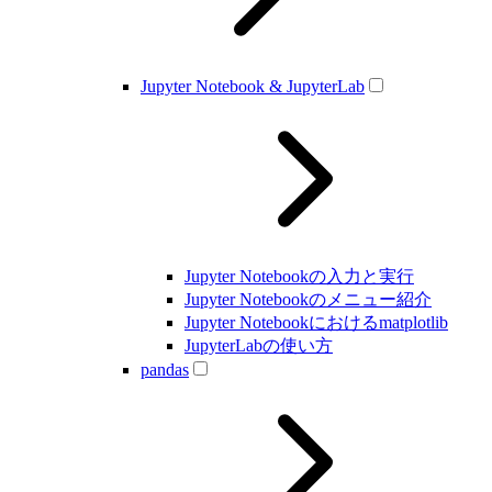
Jupyter Notebook & JupyterLab
Jupyter Notebookの入力と実行
Jupyter Notebookのメニュー紹介
Jupyter Notebookにおけるmatplotlib
JupyterLabの使い方
pandas