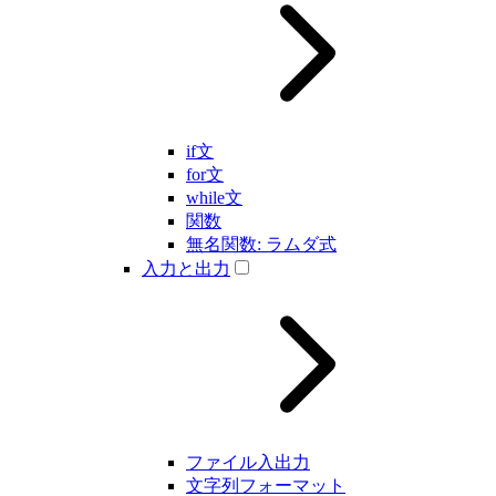
if文
for文
while文
関数
無名関数: ラムダ式
入力と出力
ファイル入出力
文字列フォーマット