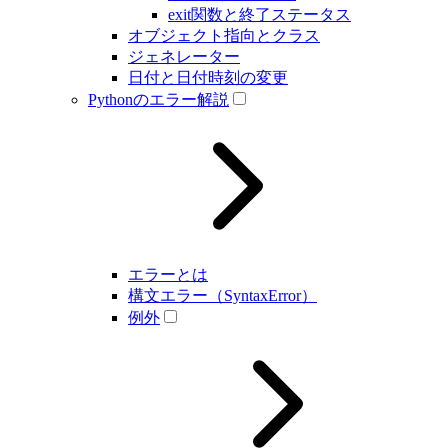
exit関数と終了ステータス
オブジェクト指向とクラス
ジェネレーター
日付と日付時刻の変更
Pythonのエラー解説
エラーとは
構文エラー（SyntaxError）
例外