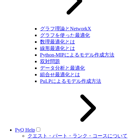
グラフ理論とNetworkX
グラフを使った最適化
数理最適化とは
線形最適化とは
Python-MIPによるモデル作成方法
双対問題
データ分析と最適化
組合せ最適化とは
PuLPによるモデル作成方法
PyQ Help
クエスト・パート・ランク・コースについて