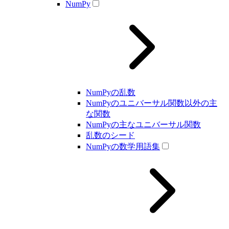
NumPy
NumPyの乱数
NumPyのユニバーサル関数以外の主
な関数
NumPyの主なユニバーサル関数
乱数のシード
NumPyの数学用語集