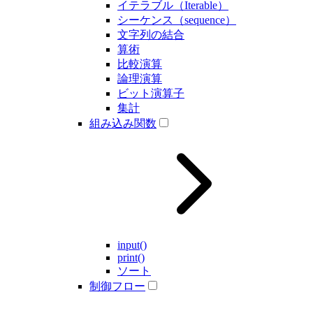
イテラブル（Iterable）
シーケンス（sequence）
文字列の結合
算術
比較演算
論理演算
ビット演算子
集計
組み込み関数
input()
print()
ソート
制御フロー