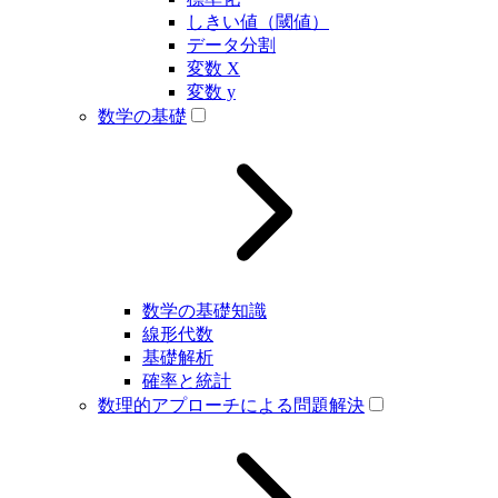
しきい値（閾値）
データ分割
変数 X
変数 y
数学の基礎
数学の基礎知識
線形代数
基礎解析
確率と統計
数理的アプローチによる問題解決