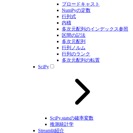
ブロードキャスト
NumPyの定数
行列式
内積
多次元配列のインデックス参照
区間の記法
多次元配列
行列ノルム
行列のランク
多次元配列の転置
SciPy
SciPy.statsの確率変数
推測統計学
Streamlit紹介