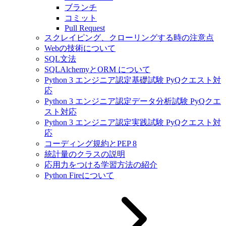
ブランチ
コミット
Pull Request
スクレイピング、クローリングする時の注意点
Webの技術について
SQL文法
SQLAlchemyとORM について
Python 3 エンジニア認定基礎試験 PyQクエスト対
応
Python 3 エンジニア認定データ分析試験 PyQクエ
スト対応
Python 3 エンジニア認定実践試験 PyQクエスト対
応
コーディング規約とPEP 8
統計量のクラスの説明
応用力をつける学習方法の紹介
Python Fireについて