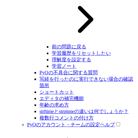
前の問題に戻る
学習履歴をリセットしたい
理解度を設定する
学習ノート
PyQの不具合に関する質問
写経を行ったのに実行できない場合の確認
箇所
ショートカット
エディタの補完機能
年齢の求め方
strftimeとstrptimeの違いは何でしょうか？
複数行コメントの付け方
PyQのアカウント・チームの設定ヘルプ