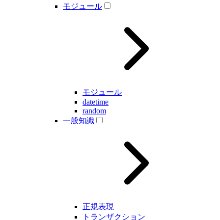
モジュール
モジュール
datetime
random
一般知識
正規表現
トランザクション