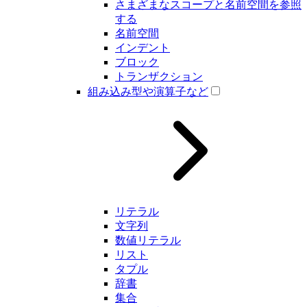
さまざまなスコープと名前空間を参照
する
名前空間
インデント
ブロック
トランザクション
組み込み型や演算子など
リテラル
文字列
数値リテラル
リスト
タプル
辞書
集合