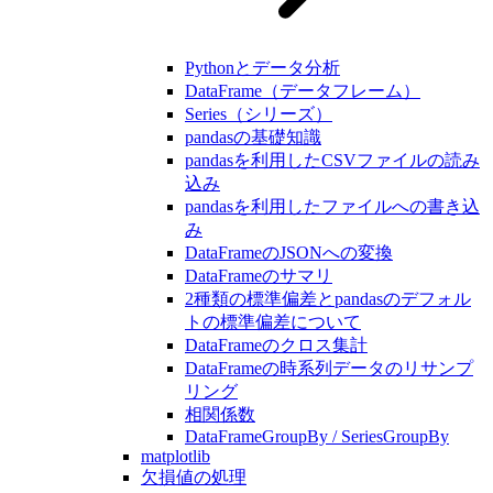
Pythonとデータ分析
DataFrame（データフレーム）
Series（シリーズ）
pandasの基礎知識
pandasを利用したCSVファイルの読み
込み
pandasを利用したファイルへの書き込
み
DataFrameのJSONへの変換
DataFrameのサマリ
2種類の標準偏差とpandasのデフォル
トの標準偏差について
DataFrameのクロス集計
DataFrameの時系列データのリサンプ
リング
相関係数
DataFrameGroupBy / SeriesGroupBy
matplotlib
欠損値の処理