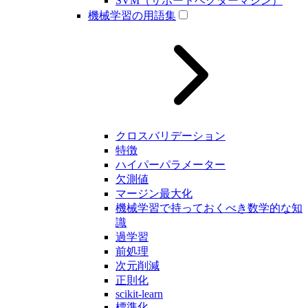
SVM（サポートベクターマシン）
機械学習の用語集
クロスバリデーション
特徴
ハイパーパラメーター
欠測値
マージン最大化
機械学習で持っておくべき数学的な知
識
過学習
前処理
次元削減
正則化
scikit-learn
標準化