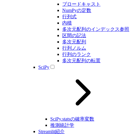
ブロードキャスト
NumPyの定数
行列式
内積
多次元配列のインデックス参照
区間の記法
多次元配列
行列ノルム
行列のランク
多次元配列の転置
SciPy
SciPy.statsの確率変数
推測統計学
Streamlit紹介