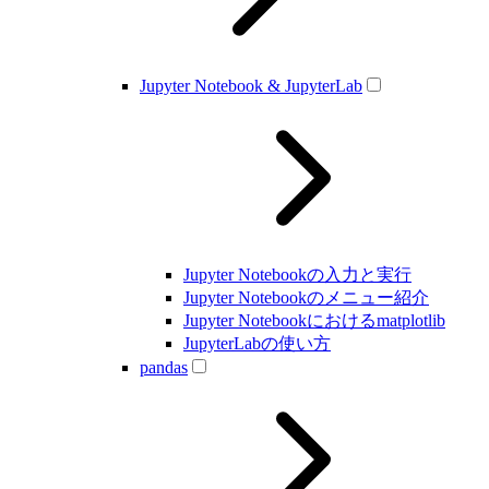
Jupyter Notebook & JupyterLab
Jupyter Notebookの入力と実行
Jupyter Notebookのメニュー紹介
Jupyter Notebookにおけるmatplotlib
JupyterLabの使い方
pandas