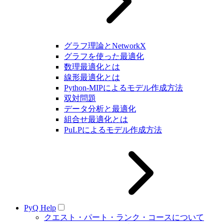
グラフ理論とNetworkX
グラフを使った最適化
数理最適化とは
線形最適化とは
Python-MIPによるモデル作成方法
双対問題
データ分析と最適化
組合せ最適化とは
PuLPによるモデル作成方法
PyQ Help
クエスト・パート・ランク・コースについて