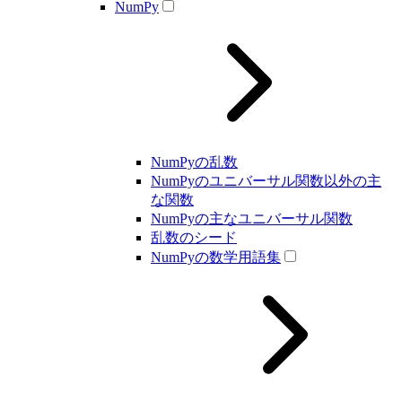
NumPy
NumPyの乱数
NumPyのユニバーサル関数以外の主
な関数
NumPyの主なユニバーサル関数
乱数のシード
NumPyの数学用語集