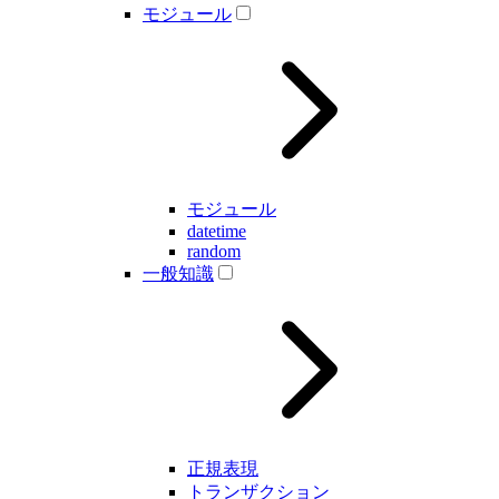
モジュール
モジュール
datetime
random
一般知識
正規表現
トランザクション