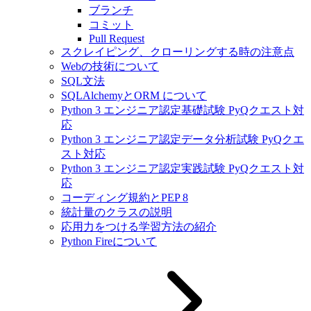
ブランチ
コミット
Pull Request
スクレイピング、クローリングする時の注意点
Webの技術について
SQL文法
SQLAlchemyとORM について
Python 3 エンジニア認定基礎試験 PyQクエスト対
応
Python 3 エンジニア認定データ分析試験 PyQクエ
スト対応
Python 3 エンジニア認定実践試験 PyQクエスト対
応
コーディング規約とPEP 8
統計量のクラスの説明
応用力をつける学習方法の紹介
Python Fireについて