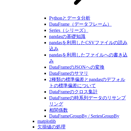
Pythonとデータ分析
DataFrame（データフレーム）
Series（シリーズ）
pandasの基礎知識
pandasを利用したCSVファイルの読み
込み
pandasを利用したファイルへの書き込
み
DataFrameのJSONへの変換
DataFrameのサマリ
2種類の標準偏差とpandasのデフォル
トの標準偏差について
DataFrameのクロス集計
DataFrameの時系列データのリサンプ
リング
相関係数
DataFrameGroupBy / SeriesGroupBy
matplotlib
欠損値の処理