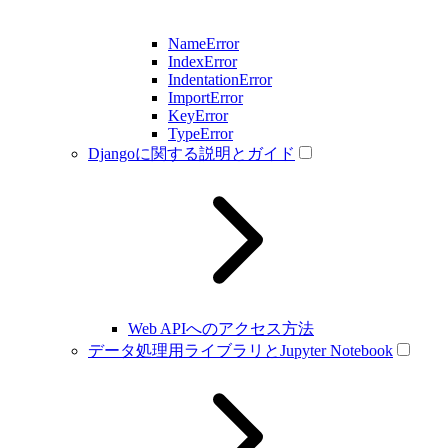
NameError
IndexError
IndentationError
ImportError
KeyError
TypeError
Djangoに関する説明とガイド
Web APIへのアクセス方法
データ処理用ライブラリとJupyter Notebook