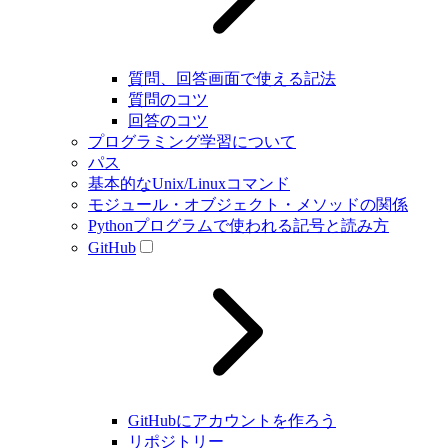
質問、回答画面で使える記法
質問のコツ
回答のコツ
プログラミング学習について
パス
基本的なUnix/Linuxコマンド
モジュール・オブジェクト・メソッドの関係
Pythonプログラムで使われる記号と読み方
GitHub
GitHubにアカウントを作ろう
リポジトリー