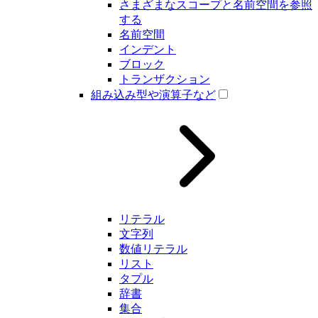
さまざまなスコープと名前空間を参照
する
名前空間
インデント
ブロック
トランザクション
組み込み型や演算子など
リテラル
文字列
数値リテラル
リスト
タプル
辞書
集合