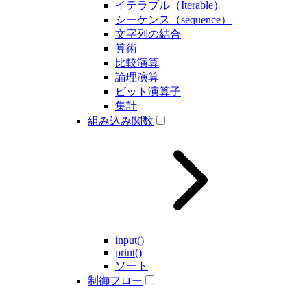
イテラブル（Iterable）
シーケンス（sequence）
文字列の結合
算術
比較演算
論理演算
ビット演算子
集計
組み込み関数
input()
print()
ソート
制御フロー