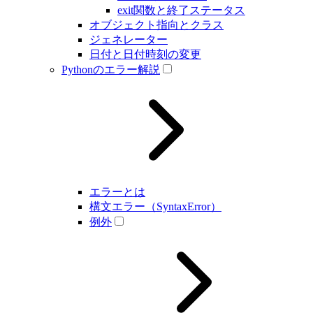
exit関数と終了ステータス
オブジェクト指向とクラス
ジェネレーター
日付と日付時刻の変更
Pythonのエラー解説
エラーとは
構文エラー（SyntaxError）
例外