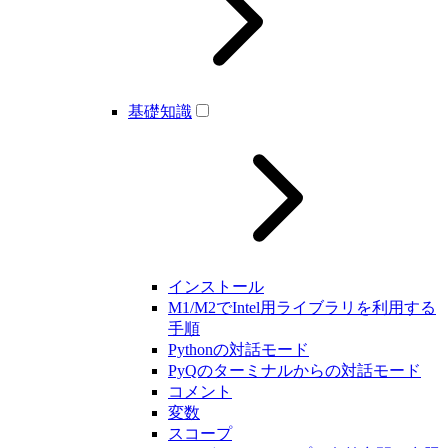
基礎知識
インストール
M1/M2でIntel用ライブラリを利用する
手順
Pythonの対話モード
PyQのターミナルからの対話モード
コメント
変数
スコープ