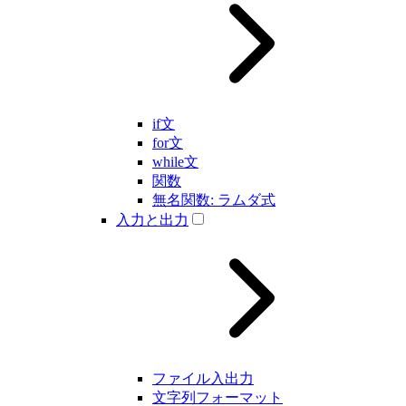
if文
for文
while文
関数
無名関数: ラムダ式
入力と出力
ファイル入出力
文字列フォーマット