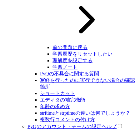
前の問題に戻る
学習履歴をリセットしたい
理解度を設定する
学習ノート
PyQの不具合に関する質問
写経を行ったのに実行できない場合の確認
箇所
ショートカット
エディタの補完機能
年齢の求め方
strftimeとstrptimeの違いは何でしょうか？
複数行コメントの付け方
PyQのアカウント・チームの設定ヘルプ