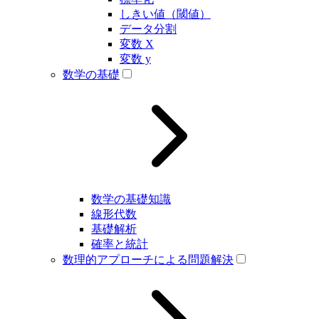
しきい値（閾値）
データ分割
変数 X
変数 y
数学の基礎
数学の基礎知識
線形代数
基礎解析
確率と統計
数理的アプローチによる問題解決