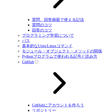
質問、回答画面で使える記法
質問のコツ
回答のコツ
プログラミング学習について
パス
基本的なUnix/Linuxコマンド
モジュール・オブジェクト・メソッドの関係
Pythonプログラムで使われる記号と読み方
GitHub
GitHubにアカウントを作ろう
リポジトリー