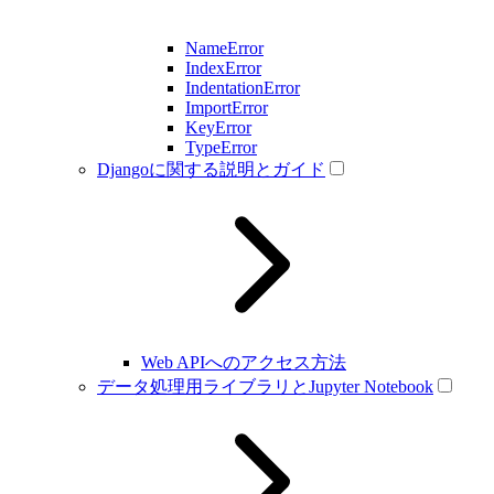
NameError
IndexError
IndentationError
ImportError
KeyError
TypeError
Djangoに関する説明とガイド
Web APIへのアクセス方法
データ処理用ライブラリとJupyter Notebook