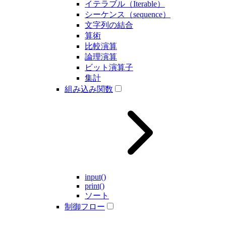
イテラブル（Iterable）
シーケンス（sequence）
文字列の結合
算術
比較演算
論理演算
ビット演算子
集計
組み込み関数
input()
print()
ソート
制御フロー