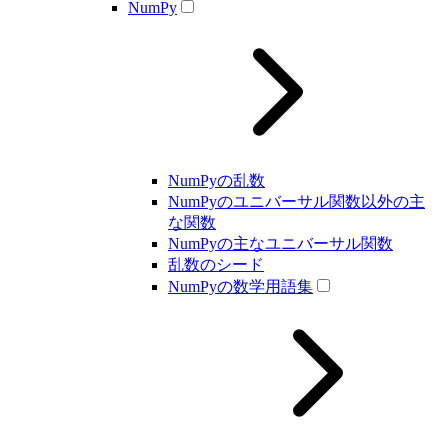
NumPy
NumPyの乱数
NumPyのユニバーサル関数以外の主
な関数
NumPyの主なユニバーサル関数
乱数のシード
NumPyの数学用語集