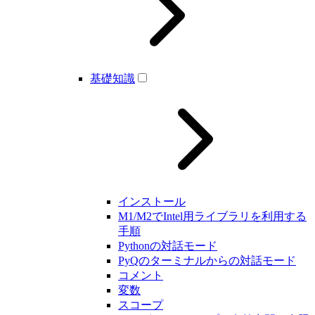
基礎知識
インストール
M1/M2でIntel用ライブラリを利用する
手順
Pythonの対話モード
PyQのターミナルからの対話モード
コメント
変数
スコープ