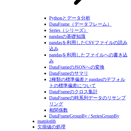
Pythonとデータ分析
DataFrame（データフレーム）
Series（シリーズ）
pandasの基礎知識
pandasを利用したCSVファイルの読み
込み
pandasを利用したファイルへの書き込
み
DataFrameのJSONへの変換
DataFrameのサマリ
2種類の標準偏差とpandasのデフォル
トの標準偏差について
DataFrameのクロス集計
DataFrameの時系列データのリサンプ
リング
相関係数
DataFrameGroupBy / SeriesGroupBy
matplotlib
欠損値の処理