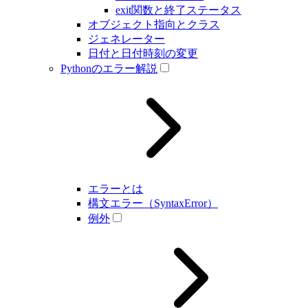
exit関数と終了ステータス
オブジェクト指向とクラス
ジェネレーター
日付と日付時刻の変更
Pythonのエラー解説
エラーとは
構文エラー（SyntaxError）
例外