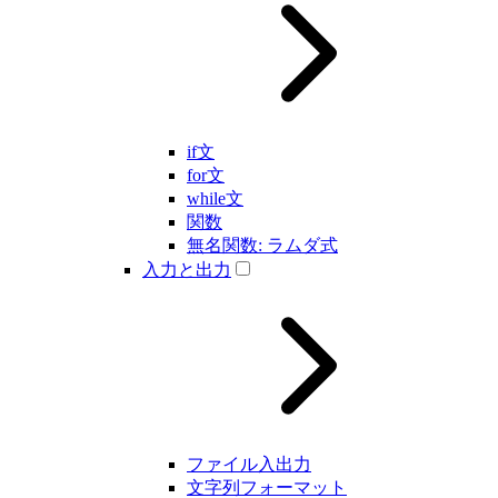
if文
for文
while文
関数
無名関数: ラムダ式
入力と出力
ファイル入出力
文字列フォーマット