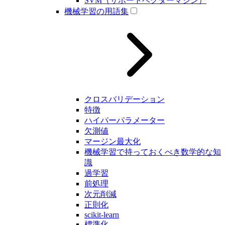
SVM（サポートベクターマシン）
機械学習の用語集
クロスバリデーション
特徴
ハイパーパラメーター
欠測値
マージン最大化
機械学習で持っておくべき数学的な知
識
過学習
前処理
次元削減
正則化
scikit-learn
標準化