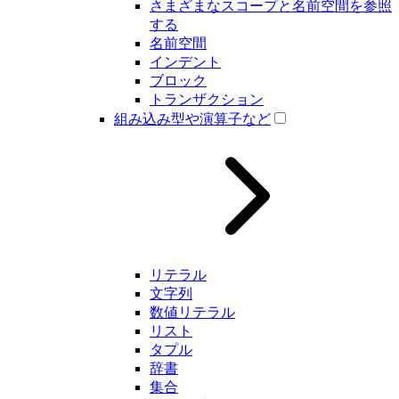
さまざまなスコープと名前空間を参照
する
名前空間
インデント
ブロック
トランザクション
組み込み型や演算子など
リテラル
文字列
数値リテラル
リスト
タプル
辞書
集合