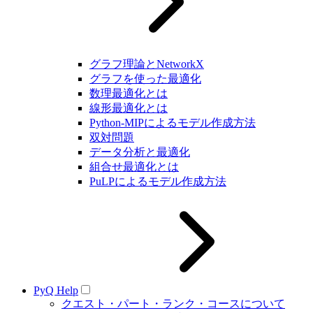
グラフ理論とNetworkX
グラフを使った最適化
数理最適化とは
線形最適化とは
Python-MIPによるモデル作成方法
双対問題
データ分析と最適化
組合せ最適化とは
PuLPによるモデル作成方法
PyQ Help
クエスト・パート・ランク・コースについて