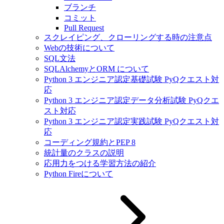
ブランチ
コミット
Pull Request
スクレイピング、クローリングする時の注意点
Webの技術について
SQL文法
SQLAlchemyとORM について
Python 3 エンジニア認定基礎試験 PyQクエスト対
応
Python 3 エンジニア認定データ分析試験 PyQクエ
スト対応
Python 3 エンジニア認定実践試験 PyQクエスト対
応
コーディング規約とPEP 8
統計量のクラスの説明
応用力をつける学習方法の紹介
Python Fireについて