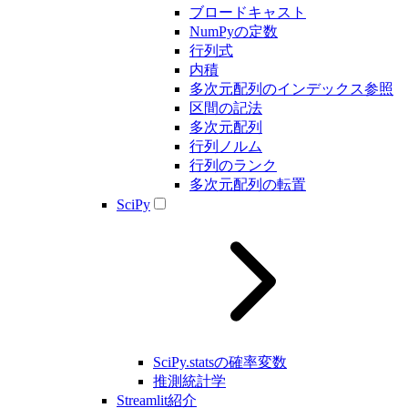
ブロードキャスト
NumPyの定数
行列式
内積
多次元配列のインデックス参照
区間の記法
多次元配列
行列ノルム
行列のランク
多次元配列の転置
SciPy
SciPy.statsの確率変数
推測統計学
Streamlit紹介