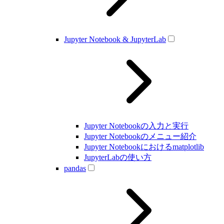
Jupyter Notebook & JupyterLab
Jupyter Notebookの入力と実行
Jupyter Notebookのメニュー紹介
Jupyter Notebookにおけるmatplotlib
JupyterLabの使い方
pandas