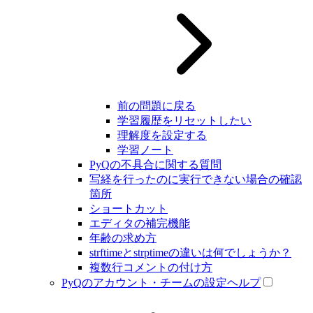
前の問題に戻る
学習履歴をリセットしたい
理解度を設定する
学習ノート
PyQの不具合に関する質問
写経を行ったのに実行できない場合の確認
箇所
ショートカット
エディタの補完機能
年齢の求め方
strftimeとstrptimeの違いは何でしょうか？
複数行コメントの付け方
PyQのアカウント・チームの設定ヘルプ