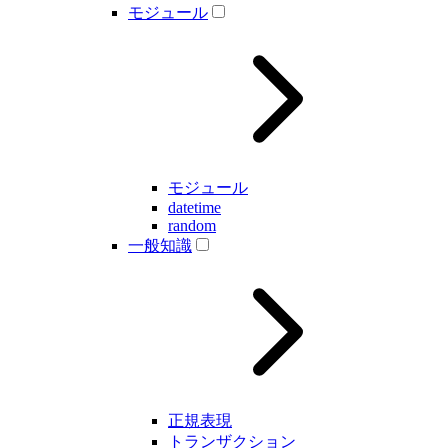
モジュール
モジュール
datetime
random
一般知識
正規表現
トランザクション