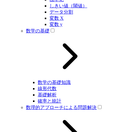
しきい値（閾値）
データ分割
変数 X
変数 y
数学の基礎
数学の基礎知識
線形代数
基礎解析
確率と統計
数理的アプローチによる問題解決