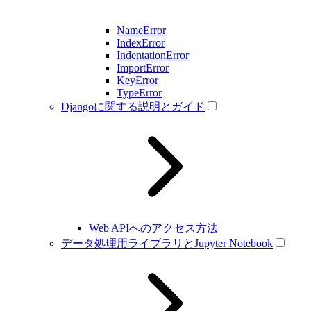
NameError
IndexError
IndentationError
ImportError
KeyError
TypeError
Djangoに関する説明とガイド
Web APIへのアクセス方法
データ処理用ライブラリとJupyter Notebook