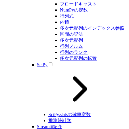
ブロードキャスト
NumPyの定数
行列式
内積
多次元配列のインデックス参照
区間の記法
多次元配列
行列ノルム
行列のランク
多次元配列の転置
SciPy
SciPy.statsの確率変数
推測統計学
Streamlit紹介