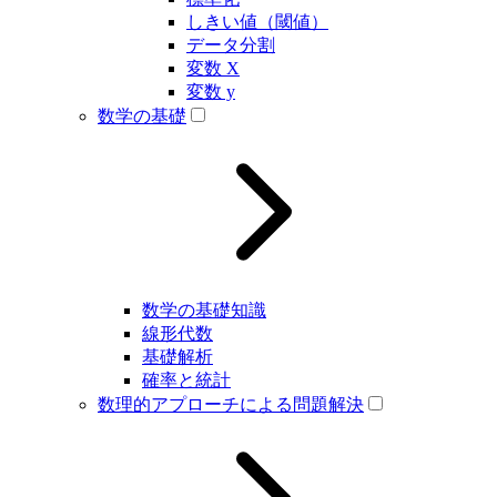
しきい値（閾値）
データ分割
変数 X
変数 y
数学の基礎
数学の基礎知識
線形代数
基礎解析
確率と統計
数理的アプローチによる問題解決