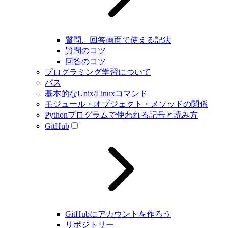
質問、回答画面で使える記法
質問のコツ
回答のコツ
プログラミング学習について
パス
基本的なUnix/Linuxコマンド
モジュール・オブジェクト・メソッドの関係
Pythonプログラムで使われる記号と読み方
GitHub
GitHubにアカウントを作ろう
リポジトリー