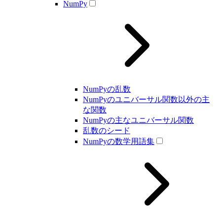
NumPy
NumPyの乱数
NumPyのユニバーサル関数以外の主
な関数
NumPyの主なユニバーサル関数
乱数のシード
NumPyの数学用語集