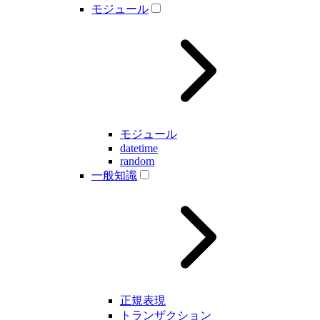
モジュール
モジュール
datetime
random
一般知識
正規表現
トランザクション