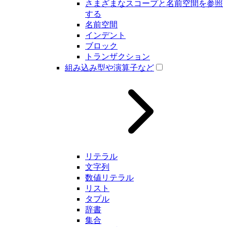
さまざまなスコープと名前空間を参照
する
名前空間
インデント
ブロック
トランザクション
組み込み型や演算子など
リテラル
文字列
数値リテラル
リスト
タプル
辞書
集合