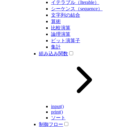
イテラブル（Iterable）
シーケンス（sequence）
文字列の結合
算術
比較演算
論理演算
ビット演算子
集計
組み込み関数
input()
print()
ソート
制御フロー