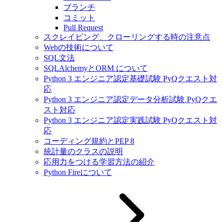
ブランチ
コミット
Pull Request
スクレイピング、クローリングする時の注意点
Webの技術について
SQL文法
SQLAlchemyとORM について
Python 3 エンジニア認定基礎試験 PyQクエスト対
応
Python 3 エンジニア認定データ分析試験 PyQクエ
スト対応
Python 3 エンジニア認定実践試験 PyQクエスト対
応
コーディング規約とPEP 8
統計量のクラスの説明
応用力をつける学習方法の紹介
Python Fireについて