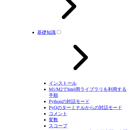
基礎知識
インストール
M1/M2でIntel用ライブラリを利用する
手順
Pythonの対話モード
PyQのターミナルからの対話モード
コメント
変数
スコープ