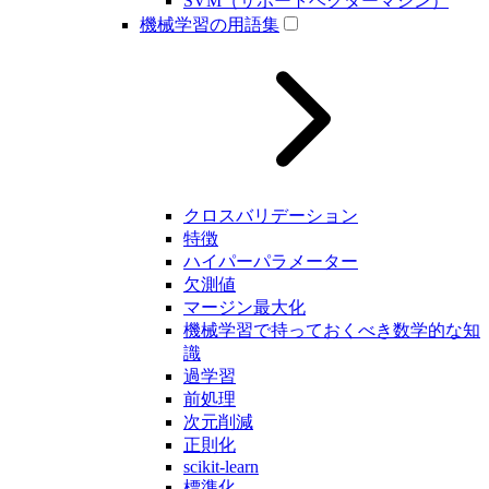
SVM（サポートベクターマシン）
機械学習の用語集
クロスバリデーション
特徴
ハイパーパラメーター
欠測値
マージン最大化
機械学習で持っておくべき数学的な知
識
過学習
前処理
次元削減
正則化
scikit-learn
標準化