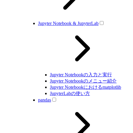
Jupyter Notebook & JupyterLab
Jupyter Notebookの入力と実行
Jupyter Notebookのメニュー紹介
Jupyter Notebookにおけるmatplotlib
JupyterLabの使い方
pandas