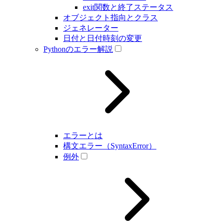
exit関数と終了ステータス
オブジェクト指向とクラス
ジェネレーター
日付と日付時刻の変更
Pythonのエラー解説
エラーとは
構文エラー（SyntaxError）
例外