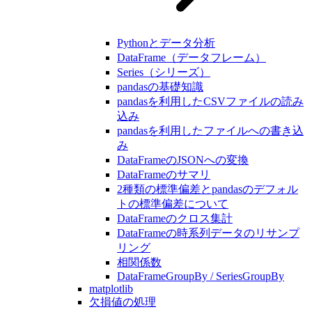
Pythonとデータ分析
DataFrame（データフレーム）
Series（シリーズ）
pandasの基礎知識
pandasを利用したCSVファイルの読み
込み
pandasを利用したファイルへの書き込
み
DataFrameのJSONへの変換
DataFrameのサマリ
2種類の標準偏差とpandasのデフォル
トの標準偏差について
DataFrameのクロス集計
DataFrameの時系列データのリサンプ
リング
相関係数
DataFrameGroupBy / SeriesGroupBy
matplotlib
欠損値の処理