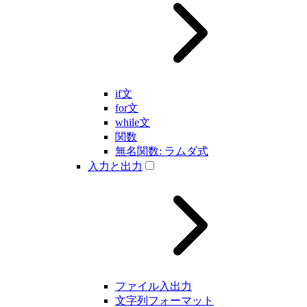
if文
for文
while文
関数
無名関数: ラムダ式
入力と出力
ファイル入出力
文字列フォーマット