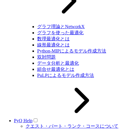
グラフ理論とNetworkX
グラフを使った最適化
数理最適化とは
線形最適化とは
Python-MIPによるモデル作成方法
双対問題
データ分析と最適化
組合せ最適化とは
PuLPによるモデル作成方法
PyQ Help
クエスト・パート・ランク・コースについて