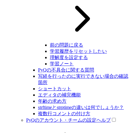
前の問題に戻る
学習履歴をリセットしたい
理解度を設定する
学習ノート
PyQの不具合に関する質問
写経を行ったのに実行できない場合の確認
箇所
ショートカット
エディタの補完機能
年齢の求め方
strftimeとstrptimeの違いは何でしょうか？
複数行コメントの付け方
PyQのアカウント・チームの設定ヘルプ