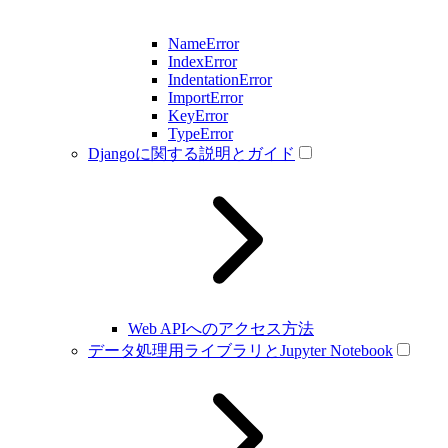
NameError
IndexError
IndentationError
ImportError
KeyError
TypeError
Djangoに関する説明とガイド
Web APIへのアクセス方法
データ処理用ライブラリとJupyter Notebook