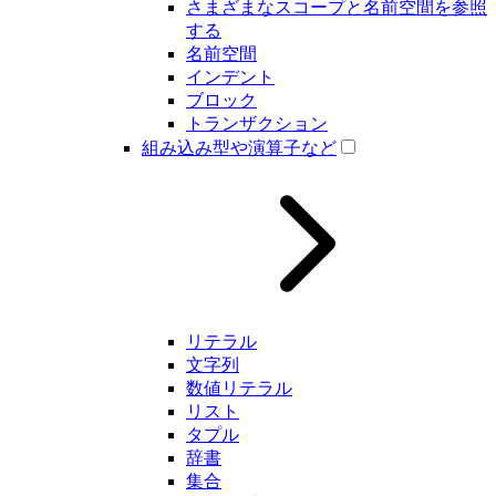
さまざまなスコープと名前空間を参照
する
名前空間
インデント
ブロック
トランザクション
組み込み型や演算子など
リテラル
文字列
数値リテラル
リスト
タプル
辞書
集合