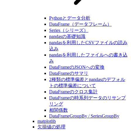
Pythonとデータ分析
DataFrame（データフレーム）
Series（シリーズ）
pandasの基礎知識
pandasを利用したCSVファイルの読み
込み
pandasを利用したファイルへの書き込
み
DataFrameのJSONへの変換
DataFrameのサマリ
2種類の標準偏差とpandasのデフォル
トの標準偏差について
DataFrameのクロス集計
DataFrameの時系列データのリサンプ
リング
相関係数
DataFrameGroupBy / SeriesGroupBy
matplotlib
欠損値の処理