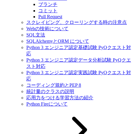
ブランチ
コミット
Pull Request
スクレイピング、クローリングする時の注意点
Webの技術について
SQL文法
SQLAlchemyとORM について
Python 3 エンジニア認定基礎試験 PyQクエスト対
応
Python 3 エンジニア認定データ分析試験 PyQクエ
スト対応
Python 3 エンジニア認定実践試験 PyQクエスト対
応
コーディング規約とPEP 8
統計量のクラスの説明
応用力をつける学習方法の紹介
Python Fireについて