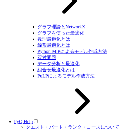
グラフ理論とNetworkX
グラフを使った最適化
数理最適化とは
線形最適化とは
Python-MIPによるモデル作成方法
双対問題
データ分析と最適化
組合せ最適化とは
PuLPによるモデル作成方法
PyQ Help
クエスト・パート・ランク・コースについて