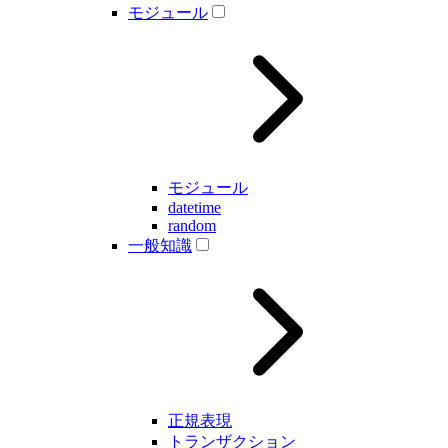
モジュール
モジュール
datetime
random
一般知識
正規表現
トランザクション