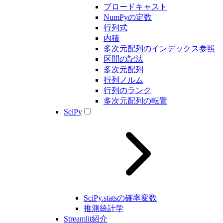
ブロードキャスト
NumPyの定数
行列式
内積
多次元配列のインデックス参照
区間の記法
多次元配列
行列ノルム
行列のランク
多次元配列の転置
SciPy
SciPy.statsの確率変数
推測統計学
Streamlit紹介