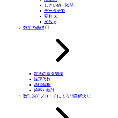
しきい値（閾値）
データ分割
変数 X
変数 y
数学の基礎
数学の基礎知識
線形代数
基礎解析
確率と統計
数理的アプローチによる問題解決