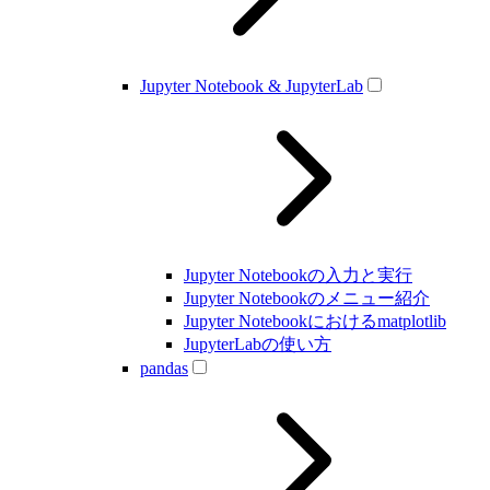
Jupyter Notebook & JupyterLab
Jupyter Notebookの入力と実行
Jupyter Notebookのメニュー紹介
Jupyter Notebookにおけるmatplotlib
JupyterLabの使い方
pandas