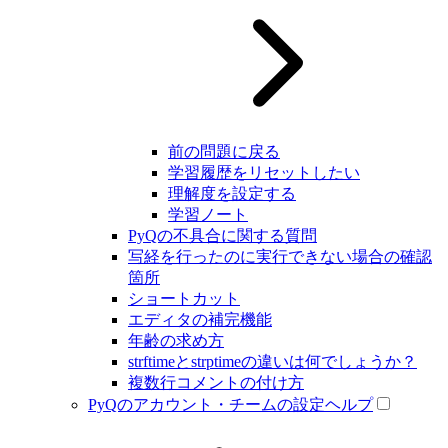
前の問題に戻る
学習履歴をリセットしたい
理解度を設定する
学習ノート
PyQの不具合に関する質問
写経を行ったのに実行できない場合の確認
箇所
ショートカット
エディタの補完機能
年齢の求め方
strftimeとstrptimeの違いは何でしょうか？
複数行コメントの付け方
PyQのアカウント・チームの設定ヘルプ