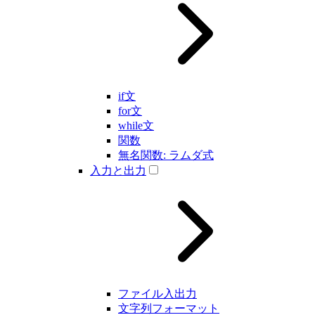
if文
for文
while文
関数
無名関数: ラムダ式
入力と出力
ファイル入出力
文字列フォーマット