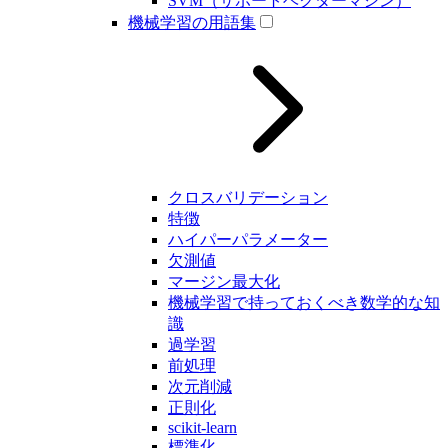
SVM（サポートベクターマシン）
機械学習の用語集
クロスバリデーション
特徴
ハイパーパラメーター
欠測値
マージン最大化
機械学習で持っておくべき数学的な知
識
過学習
前処理
次元削減
正則化
scikit-learn
標準化