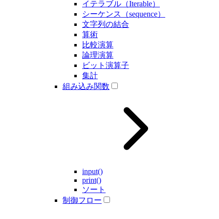
イテラブル（Iterable）
シーケンス（sequence）
文字列の結合
算術
比較演算
論理演算
ビット演算子
集計
組み込み関数
input()
print()
ソート
制御フロー