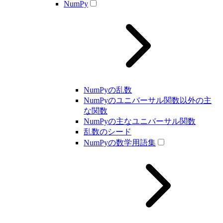
NumPy
NumPyの乱数
NumPyのユニバーサル関数以外の主
な関数
NumPyの主なユニバーサル関数
乱数のシード
NumPyの数学用語集