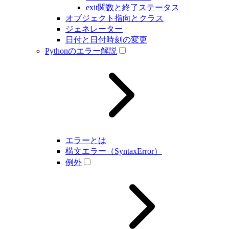
exit関数と終了ステータス
オブジェクト指向とクラス
ジェネレーター
日付と日付時刻の変更
Pythonのエラー解説
エラーとは
構文エラー（SyntaxError）
例外