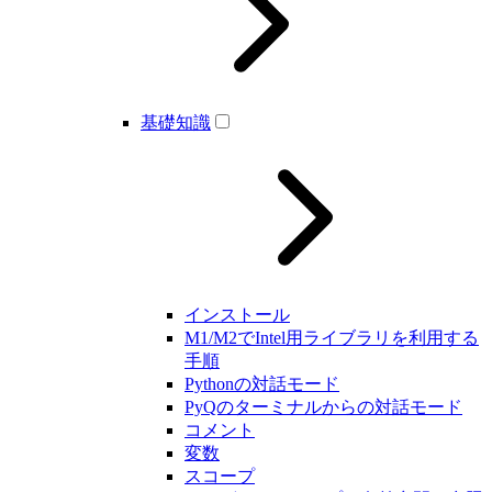
基礎知識
インストール
M1/M2でIntel用ライブラリを利用する
手順
Pythonの対話モード
PyQのターミナルからの対話モード
コメント
変数
スコープ