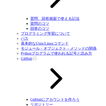
質問、回答画面で使える記法
質問のコツ
回答のコツ
プログラミング学習について
パス
基本的なUnix/Linuxコマンド
モジュール・オブジェクト・メソッドの関係
Pythonプログラムで使われる記号と読み方
GitHub
GitHubにアカウントを作ろう
リポジトリー